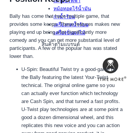
เตาอบไฟฟ้า
หม้อทอดไร้น้ำมัน
Bally has come that have multiple game, that
กาน้ำร้อน
provides some keeps. These features makes new
เครื่องกดน้ำร้อน
playing end up being a lot significantly more
เครื่องปั่นผลไม้
comedy and you can get more substantial level of
สินค้าตามแบรนด์
participants. A few of the popular has was stated
lower than.
U-Spin: Beautiful Twist try a good-game by
the Bally featuring the latest Your-Twist
technical. The original online game so you
can actually ever function which technology
are Cash Spin, and that turned a fast profits.
U-Twist play technologies are at some point a
good a dozen dimensional wheel, and this
replicates this new voice and you can action