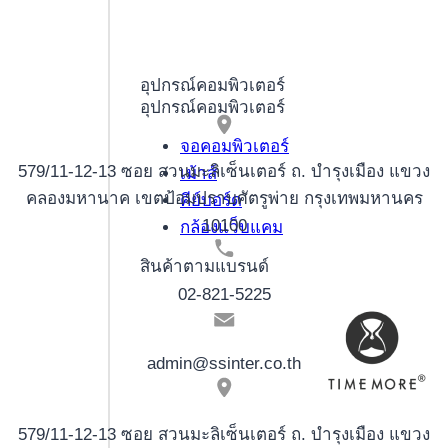
2025
Free
Lord
อุปกรณ์คอมพิวเตอร์
อุปกรณ์คอมพิวเตอร์
of
the
จอคอมพิวเตอร์
Ocean
579/11-12-13 ซอย สวนมะลิเซ็นเตอร์ ถ. บำรุงเมือง แขวง
เม้าส์
kostenlose
คลองมหานาค เขตป้อมปราบศัตรูพ่าย กรุงเทพมหานคร
คีย์บอร์ด
Spins
10100
กล้องแว็บแคม
150
สินค้าตามแบรนด์
Play
02-821-5225
Demo
admin@ssinter.co.th
579/11-12-13 ซอย สวนมะลิเซ็นเตอร์ ถ. บำรุงเมือง แขวง