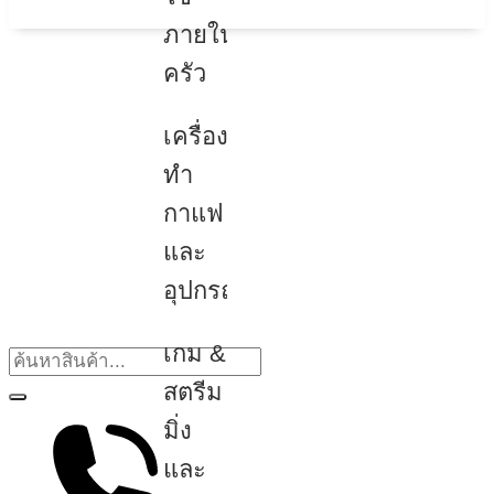
ภายใน
ครัว
เครื่อง
ทำ
กาแฟ
และ
อุปกรณ์
เกม &
สตรีม
มิ่ง
และ