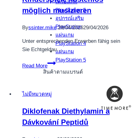
opinion
เครื่องเกม
möglich musizieren
process
PlayStation 5
to
อุปกรณ์เสริม
measure
PlayStation
By
ssinter.mike
29/04/2026
29/04/2026
the
แผ่นเกม
Unter entsprechenden Erwerben fähig sein
best
PlayStation 4
Sie Echtgeldau…
a
แผ่นเกม
real
PlayStation 5
Kinderspiele
Read More
income
kostenlos
สินค้าตามแบรนด์
gambling
möglich
enterprises
musizieren
for
ไม่มีหมวดหมู่
the
the
Diklofenak Diethylamin a
united
Dávkování Peptidů
states