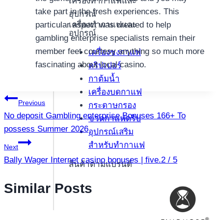
เครื่องทำกาแฟและ
take part in the fresh experiences. This
อุปกรณ์
เครื่องทำกาแฟและ
particular aspect was created to help
อุปกรณ์
gambling enterprise specialists remain their
member feet courtesy anything so much more
เครื่องชงกาแฟ
fascinating about local casino.
ดริปเปอร์
กาต้มน้ำ
เครื่องบดกาแฟ
แนะแนว
Previous
กระดาษกรอง
No deposit Gambling enterprise Bonuses 166+ To
ขวดกาแฟดริป
เรื่อง
possess Summer 2026
อุปกรณ์เสริม
สำหรับทำกาแฟ
Next
Bally Wager Internet casino bonuses | five.2 / 5
สินค้าตามแบรนด์
Similar Posts