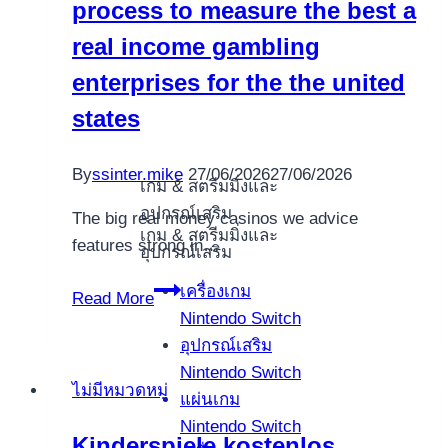
process to measure the best a
l’Assunzione
real income gambling
enterprises for the the united
states
By
ssinter.mike
27/06/2026
27/06/2026
เกม & สตรีมมิ่งและ
อุปกรณ์เสริม
The big real money casinos we advice
เกม & สตรีมมิ่งและ
features strong in…
อุปกรณ์เสริม
VegasSlotsOnline
เครื่องเกม
Read More
uses
Nintendo Switch
an
อุปกรณ์เสริม
excellent
Nintendo Switch
ไม่มีหมวดหมู่
23-
แผ่นเกม
action
Nintendo Switch
Kinderspiele kostenlos