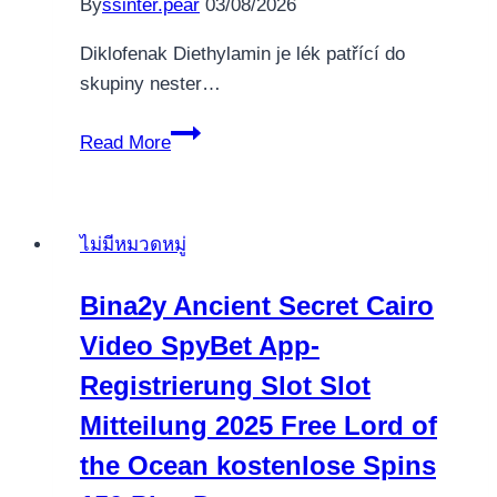
By
ssinter.pear
03/08/2026
Diklofenak Diethylamin je lék patřící do
skupiny nester…
Diklofenak
Read More
Diethylamin
a
Dávkování
ไม่มีหมวดหมู่
Peptidů
Bina2y Ancient Secret Cairo
Video SpyBet App-
Registrierung Slot Slot
Mitteilung 2025 Free Lord of
the Ocean kostenlose Spins