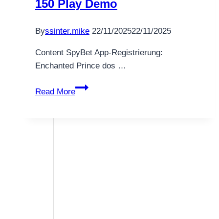
150 Play Demo
By
ssinter.mike
22/11/2025
22/11/2025
Content SpyBet App-Registrierung:
Enchanted Prince dos …
Bina2y
Read More
Ancient
Secret
Cairo
Video
SpyBet
App-
Registrierung
Slot
Slot
Mitteilung