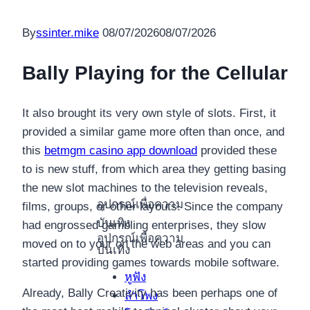
By
ssinter.mike
08/07/2026
08/07/2026
Bally Playing for the Cellular
It also brought its very own style of slots. First, it
provided a similar game more often than once, and
this
betmgm casino app download
provided these
to is new stuff, from which area they getting basing
the new slot machines to the television reveals,
อุปกรณ์เพื่อความ
films, groups, or other layouts. Since the company
บันเทิง
had engrossed gambling enterprises, they slow
อุปกรณ์เพื่อความ
moved on to your on the web areas and you can
บันเทิง
started providing games towards mobile software.
หูฟัง
Already, Bally Creativity has been perhaps one of
ลำโพง