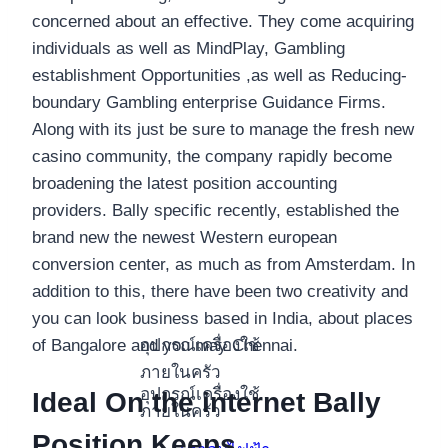
concerned about an effective. They come acquiring
individuals as well as MindPlay, Gambling
establishment Opportunities ,as well as Reducing-
boundary Gambling enterprise Guidance Firms.
Along with its just be sure to manage the fresh new
casino community, the company rapidly become
broadening the latest position accounting
providers. Bally specific recently, established the
brand new the newest Western european
conversion center, as much as from Amsterdam. In
addition to this, there have been two creativity and
you can look business based in India, about places
อุปกรณ์เครื่องใช้
of Bangalore and you may Chennai.
ภายในครัว
อุปกรณ์เครื่องใช้
Ideal On the internet Bally
ภายในครัว
Position Keeps