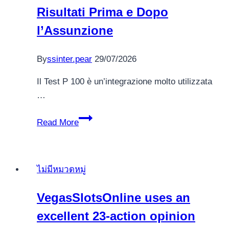
Risultati Prima e Dopo
l’Assunzione
By
ssinter.pear
29/07/2026
Il Test P 100 è un’integrazione molto utilizzata
…
Test
Read More
P
100:
Analisi
ไม่มีหมวดหมู่
dei
Risultati
VegasSlotsOnline uses an
Prima
excellent 23-action opinion
e
Dopo