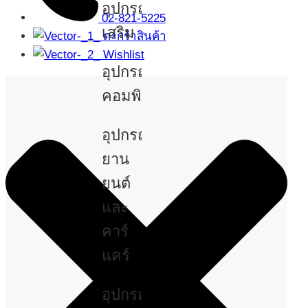
อุปกรณ์
02-821-5225
เสริม
ตะกร้าสินค้า
Wishlist
อุปกรณ์
คอมพิวเตอร์
อุปกรณ์
ยาน
ยนต์
และ
คาร์
แคร์
อุปกรณ์