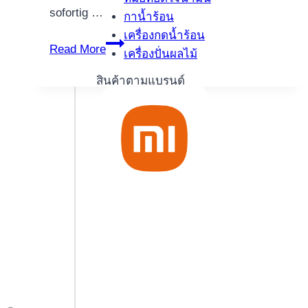
you
sofortig …
กาน้ำร้อน
will
เครื่องกดน้ำร้อน
Credit
Casino
Read More
เครื่องปั่นผลไม้
10
Eur
สินค้าตามแบรนด์
einlösen,
30
Euroletten
Prämie:
Der
kalte
MatheTrick,
angewandten
kein
schwein
vereinbart