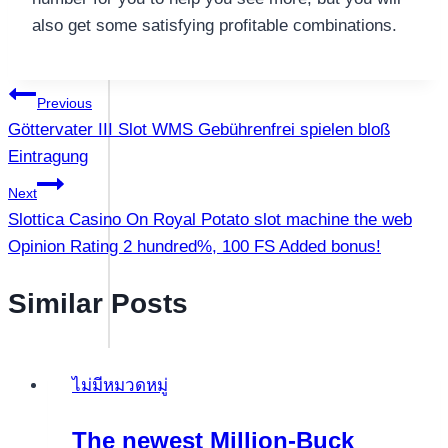
also get some satisfying profitable combinations.
แนะแนว
Previous
Göttervater III Slot WMS Gebührenfrei spielen bloß
เรื่อง
Eintragung
Next
Slottica Casino On Royal Potato slot machine the web
Opinion Rating 2 hundred%, 100 FS Added bonus!
Similar Posts
ไม่มีหมวดหมู่
The newest Million-Buck