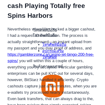
cash Playing Totally free
Spins Harbors
Nevertheless when We checked a bigger cashout,
โทรศัพท์มือถือ
โทรศัพท์มือถือ
I had a request ID verification. The process is
actually straightforward—an instant upload from
โทรศัพท์มือถือ
my passport and you may proof of address, and
อุปกรณ์เสริม
https://gamblerzone.ca/casino-jet-bingo-200-free-
โทรศัพท์
spins/
you will within this a couple of hours,
สินค้าตามแบรนด์
everything you try accepted. Particular gambling
enterprises can be pull KYC out for several days,
however, BitStarz handled it efficiently. Crypto
cashouts capture just a few minutes, when you are
e-wallets try processed nearly instantaneously.
Even bank transfers, that can always drag to the,