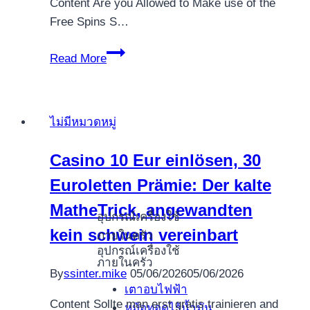
Content Are you Allowed to Make use of the
Free Spins S…
Sunnyplayer
Read More
Totally
free
Revolves
ไม่มีหมวดหมู่
Feb
2025
Casino 10 Eur einlösen, 30
Score
Euroletten Prämie: Der kalte
a
hundred
MatheTrick, angewandten
อุปกรณ์เครื่องใช้
EUR
kein schwein vereinbart
ภายในครัว
within
อุปกรณ์เครื่องใช้
the
ภายในครัว
By
ssinter.mike
05/06/2026
05/06/2026
Bucks
เตาอบไฟฟ้า
and
Content Sollte man erst gratis trainieren and
หม้อทอดไร้น้ำมัน