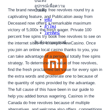
บันเทิง
อุปกรณ์เพื่อความ
The brand new totally free revolves round try a
บันเทิง
captivating feature, and Publication away from
หูฟัง
Deceased now offers a remarkable maximum
ลำโพง
victory of 5,000x the fresh wager. Private 100
โทรทัศน์
percent free spins try book free revolves to see on
สินค้าตามแบรนด์
the internet sites for example NewCasino. Once
you join an online local casino thanks to you, you
can take advantage of a personal totally free spins
strategy. To determine the value of free revolves,
find the fresh proclaimed bet value for every spin in
the extra words and proliferate one to because of
the quantity of spins provided by the advantage.
The full cause of this have been in our guide to
help you added bonus wagering. Casinos in the
Canada do free revolves because of multiple
alternatives, and welcome also offers, competitions