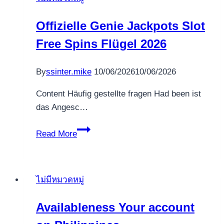
Twist:
ten
Offizielle Genie Jackpots Slot
Most
Free Spins Flügel 2026
significant
Position
50
By
ssinter.mike
10/06/2026
10/06/2026
free
Content Häufig gestellte fragen Had been ist
spins
das Angesc…
jack
and
Offizielle
Read More
the
Genie
beanstalk
Jackpots
on
Slot
registration
ไม่มีหมวดหมู่
Free
no
Spins
deposit
Availableness Your account
Flügel
Jackpots
2026