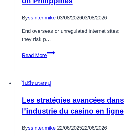
on Philippines
in
history
By
ssinter.mike
03/08/2026
03/08/2026
End overseas or unregulated internet sites;
they risk p…
Availableness
Read More
Your
account
on
ไม่มีหมวดหมู่
Philippines
Les stratégies avancées dans
l’industrie du casino en ligne
By
ssinter.mike
22/06/2025
22/06/2026