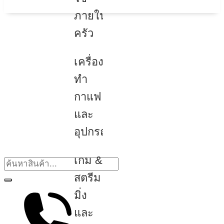
ภายใน
ครัว
เครื่อง
ทำ
กาแฟ
และ
อุปกรณ์
เกม &
สตรีม
มิ่ง
และ