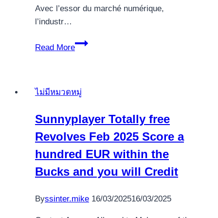
Avec l’essor du marché numérique,
l’industr…
Les
Read More
stratégies
avancées
dans
ไม่มีหมวดหมู่
l’industrie
du
Sunnyplayer Totally free
casino
Revolves Feb 2025 Score a
en
ligne
hundred EUR within the
Bucks and you will Credit
By
ssinter.mike
16/03/2025
16/03/2025