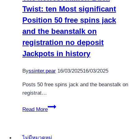
Twist: ten Most significant
Position 50 free spins jack
and the beanstalk on
registration no deposit
Jackpots in history
By
ssinter.pear
16/03/2025
16/03/2025
Posts 50 free spins jack and the beanstalk on
registrat…
The
Read More
newest
Million-
Buck
ไม่มีหมวดหมู่