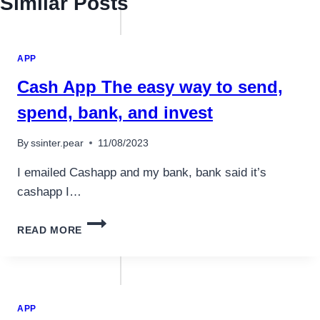
Similar Posts
APP
Cash App The easy way to send,
spend, bank, and invest
By
ssinter.pear
11/08/2023
I emailed Cashapp and my bank, bank said it’s
cashapp I…
CASH
READ MORE
APP
THE
EASY
WAY
TO
APP
SEND,