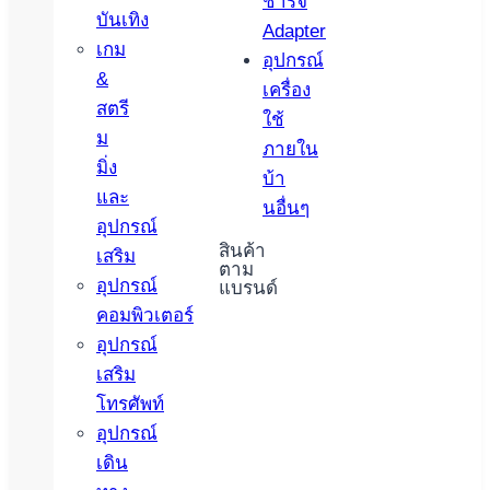
ชาร์จ
บันเทิง
Adapter
เกม
อุปกรณ์
&
เครื่อง
สตรี
ใช้
ม
ภายใน
มิ่ง
บ้า
และ
นอื่นๆ
อุปกรณ์
สินค้า
เสริม
ตาม
อุปกรณ์
แบรนด์
คอมพิวเตอร์
อุปกรณ์
เสริม
โทรศัพท์
อุปกรณ์
เดิน