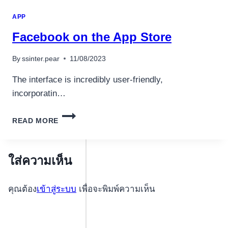
ПО
APP
СРАВНЕНИЮ
С
‎Facebook on the App Store
FLASH-
ИГРАМИ
By
ssinter.pear
11/08/2023
The interface is incredibly user-friendly,
incorporatin…
‎FACEBOOK
READ MORE
ON
THE
APP STORE
ใส่ความเห็น
คุณต้อง
เข้าสู่ระบบ
เพื่อจะพิมพ์ความเห็น