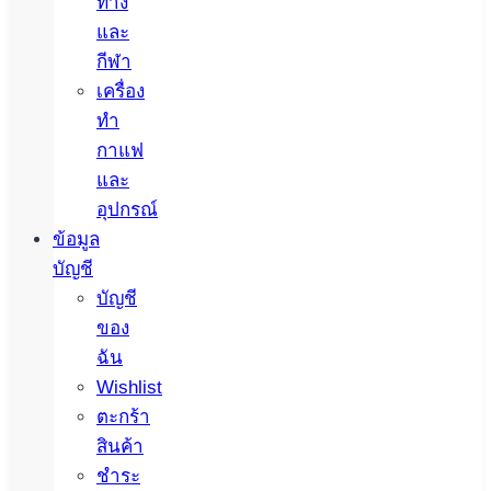
ทาง
และ
กีฬา
เครื่อง
ทำ
กาแฟ
และ
อุปกรณ์
ข้อมูล
บัญชี
บัญชี
ของ
ฉัน
Wishlist
ตะกร้า
สินค้า
ชำระ