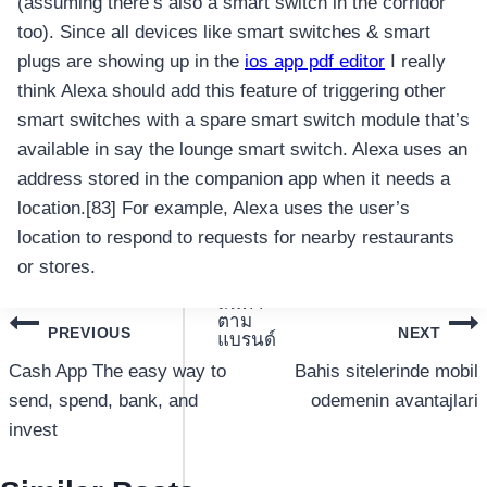
(assuming there’s also a smart switch in the corridor
ถือ
too). Since all devices like smart switches & smart
โทรศัพท์
มือ
plugs are showing up in the
ios app pdf editor
I really
ถือ
think Alexa should add this feature of triggering other
โทรศัพท์
smart switches with a spare smart switch module that’s
มือ
available in say the lounge smart switch. Alexa uses an
ถือ
address stored in the companion app when it needs a
อุปกรณ์
location.[83] For example, Alexa uses the user’s
เสริม
location to respond to requests for nearby restaurants
โทรศัพท์
or stores.
สินค้า
ตาม
แนะแนว
PREVIOUS
NEXT
แบรนด์
เรื่อง
Cash App The easy way to
Bahis sitelerinde mobil
send, spend, bank, and
odemenin avantajlari
invest