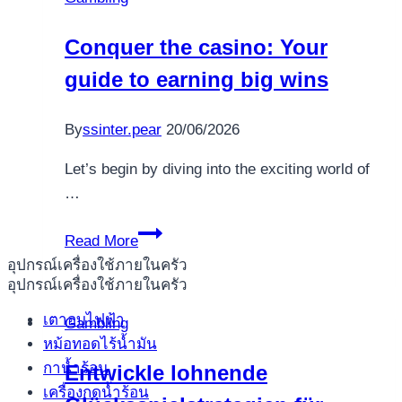
Bauen
Sie
Conquer the casino: Your
eine
guide to earning big wins
stabile
Glücksspielgrundlage
By
ssinter.pear
20/06/2026
Let’s begin by diving into the exciting world of
…
Conquer
Read More
the
อุปกรณ์เครื่องใช้ภายในครัว
casino:
อุปกรณ์เครื่องใช้ภายในครัว
Your
เตาอบไฟฟ้า
Gambling
guide
หม้อทอดไร้น้ำมัน
to
กาน้ำร้อน
Entwickle lohnende
earning
เครื่องกดน้ำร้อน
big