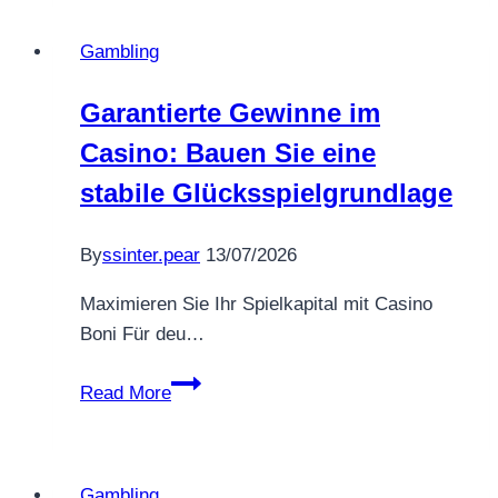
freischalten:
Gambling
Echte
Quoten
Garantierte Gewinne im
mit
Casino: Bauen Sie eine
innovativen
Roulette-
stabile Glücksspielgrundlage
Strategien
kultivieren
By
ssinter.pear
13/07/2026
Maximieren Sie Ihr Spielkapital mit Casino
Boni Für deu…
Garantierte
Read More
Gewinne
im
Casino:
Gambling