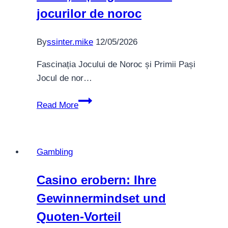
jocurilor de noroc
By
ssinter.mike
12/05/2026
Fascinația Jocului de Noroc și Primii Pași
Jocul de nor…
Xonbet
Read More
casino:
Stăpânește
fiorul,
Gambling
înțelege
riscurile
Casino erobern: Ihre
jocurilor
Gewinnermindset und
de
noroc
Quoten-Vorteil