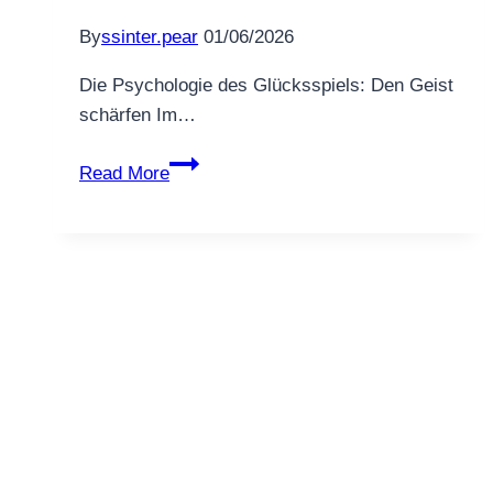
By
ssinter.pear
01/06/2026
Die Psychologie des Glücksspiels: Den Geist
schärfen Im…
Casino
Read More
erobern:
Ihre
Gewinnermindset
und
Quoten-
Vorteil