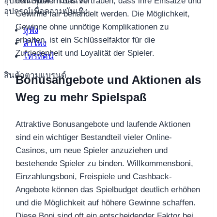
อุปกรณ์เพื่อความบันเทิง
den Spielern das Vertrauen, dass ihre Einsätze und
อุปกรณ์เพื่อความบันเทิง
Gewinne fair behandelt werden. Die Möglichkeit,
Gewinne ohne unnötige Komplikationen zu
หูฟัง
erhalten, ist ein Schlüsselfaktor für die
ลำโพง
Zufriedenheit und Loyalität der Spieler.
โทรทัศน์
สินค้าตามแบรนด์
Bonusangebote und Aktionen als
Weg zu mehr Spielspaß
Attraktive Bonusangebote und laufende Aktionen
sind ein wichtiger Bestandteil vieler Online-
Casinos, um neue Spieler anzuziehen und
bestehende Spieler zu binden. Willkommensboni,
Einzahlungsboni, Freispiele und Cashback-
Angebote können das Spielbudget deutlich erhöhen
und die Möglichkeit auf höhere Gewinne schaffen.
Diese Boni sind oft ein entscheidender Faktor bei