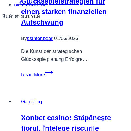
Glücksspielstrategien für
เครื่องปั่นผลไม้
wins
einen starken finanziellen
สินค้าตามแบรนด์
Aufschwung
By
ssinter.pear
01/06/2026
Die Kunst der strategischen
Glücksspielplanung Erfolgre…
Entwickle
Read More
lohnende
Glücksspielstrategien
für
Gambling
einen
starken
Xonbet casino: Stăpânește
finanziellen
fiorul, înțelege riscurile
Aufschwung