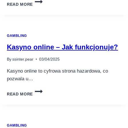
GARANTIERTE
READ MORE
GEWINNE
IM
CASINO:
BAUEN
SIE
GAMBLING
EINE
STABILE
Kasyno online – Jak funkcjonuje?
GLÜCKSSPIELGRUNDLAGE
By
ssinter.pear
03/04/2025
Kasyno online to cyfrowa strona hazardowa, co
pozwala u…
KASYNO
READ MORE
ONLINE
–
JAK
FUNKCJONUJE?
GAMBLING