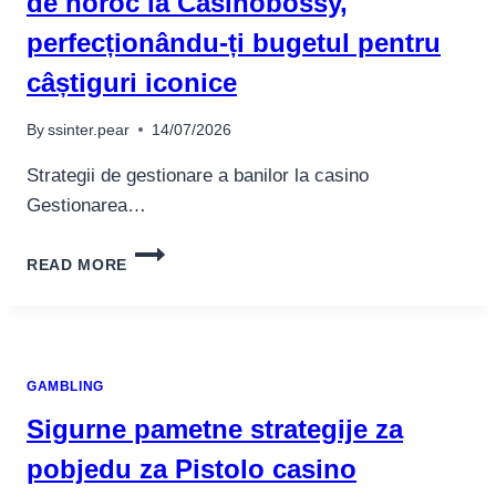
de noroc la Casinobossy,
perfecționându-ți bugetul pentru
câștiguri iconice
By
ssinter.pear
14/07/2026
Strategii de gestionare a banilor la casino
Gestionarea…
PORNEȘTE
READ MORE
ÎNTR-
O
AVENTURĂ
DE
JOCURI
GAMBLING
DE
NOROC
Sigurne pametne strategije za
LA
CASINOBOSSY,
pobjedu za Pistolo casino
PERFECȚIONÂNDU-