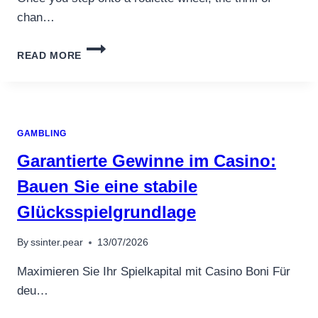
เครื่องปั่นผลไม้
chan…
สินค้าตามแบรนด์
EVEN-
READ MORE
MONEY
BETS
VERSUS
INSIDE
BETS:
GAMBLING
WHICH
OFFERS
Garantierte Gewinne im Casino:
BETTER
LONG-
Bauen Sie eine stabile
TERM
Glücksspielgrundlage
VALUE
IN
ROULETTE?
By
ssinter.pear
13/07/2026
Maximieren Sie Ihr Spielkapital mit Casino Boni Für
deu…