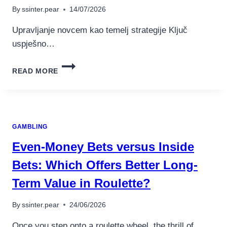
ȚI
By
ssinter.pear
14/07/2026
BUGETUL
PENTRU
Upravljanje novcem kao temelj strategije Ključ
CÂȘTIGURI
uspješno…
ICONICE
SIGURNE
READ MORE
PAMETNE
STRATEGIJE
ZA
POBJEDU
ZA
GAMBLING
PISTOLO
CASINO
Even-Money Bets versus Inside
อุปกรณ์เครื่องใช้ภายในครัว
อุปกรณ์เครื่องใช้ภายในครัว
Bets: Which Offers Better Long-
เตาอบไฟฟ้า
Term Value in Roulette?
หม้อทอดไร้น้ำมัน
By
ssinter.pear
24/06/2026
กาน้ำร้อน
เครื่องกดน้ำร้อน
Once you step onto a roulette wheel, the thrill of