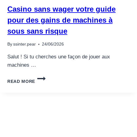
Casino sans wager votre guide
pour des gains de machines à
sous sans risque
By
ssinter.pear
24/06/2026
Salut ! Si tu cherches une façon de jouer aux
machines …
CASINO
READ MORE
SANS
WAGER
VOTRE
GUIDE
POUR
DES
GAINS
DE
MACHINES