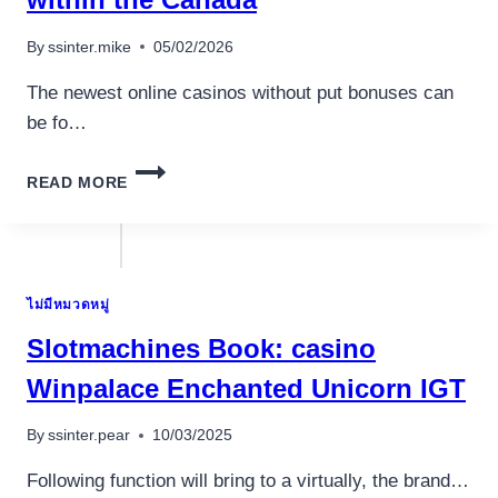
WANDER
By
ssinter.mike
05/02/2026
The newest online casinos without put bonuses can
be fo…
ENJOY
READ MORE
INTERNET
CASINO
ACTION
WITHIN
THE
ไม่มีหมวดหมู่
CANADA
Slotmachines Book: casino
Winpalace Enchanted Unicorn IGT
By
ssinter.pear
10/03/2025
Following function will bring to a virtually, the brand…