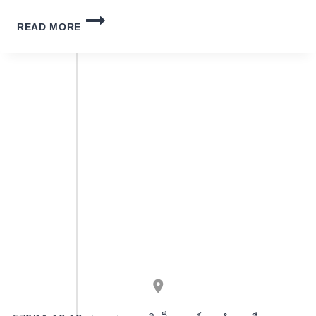
SLOTMACHINES
READ MORE
BOOK:
CASINO
WINPALACE
ENCHANTED
UNICORN
IGT