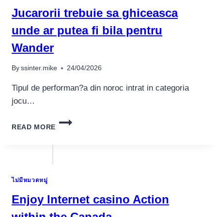
RELEASES,
Jucarorii trebuie sa ghiceasca
GAMBLING
SUGGESTIONS,
unde ar putea fi bila pentru
AND
Wander
YOU
CAN
EXTRA
By
ssinter.mike
24/04/2026
HAS
THE
Tipul de performan?a din noroc intrat in categoria
BENEFIT
jocu…
OF,
STAYING
JUCARORII
HIM
READ MORE
TREBUIE
OR
SA
HER
GHICEASCA
ON
UNDE
IT
AR
EVEN
ไม่มีหมวดหมู่
PUTEA
WHEN
FI
Enjoy Internet casino Action
TRAVELLING
BILA
PENTRU
within the Canada