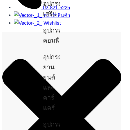
อุปกรณ์
02-821-5225
เสริม
ตะกร้าสินค้า
Wishlist
อุปกรณ์
คอมพิวเตอร์
อุปกรณ์
ยาน
ยนต์
และ
คาร์
แคร์
อุปกรณ์