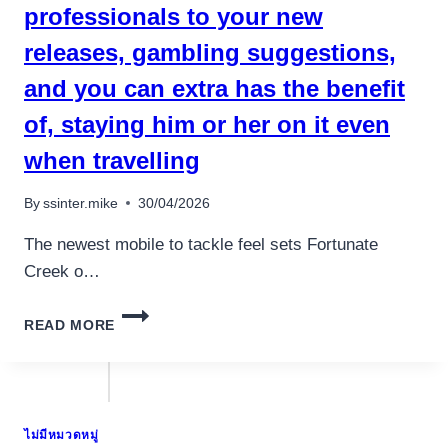
professionals to your new
releases, gambling suggestions,
and you can extra has the benefit
of, staying him or her on it even
when travelling
By
ssinter.mike
30/04/2026
The newest mobile to tackle feel sets Fortunate
Creek o…
FORCE
READ MORE
ANNOUNCEMENTS
POSTING
PROFESSIONALS
TO
YOUR
ไม่มีหมวดหมู่
NEW