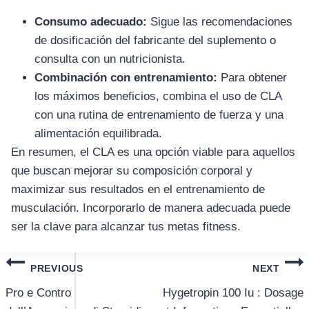
Consumo adecuado:
Sigue las recomendaciones
de dosificación del fabricante del suplemento o
consulta con un nutricionista.
Combinación con entrenamiento:
Para obtener
โทรศัพท์มือถือ
los máximos beneficios, combina el uso de CLA
โทรศัพท์มือถือ
con una rutina de entrenamiento de fuerza y una
โทรศัพท์มือถือ
alimentación equilibrada.
อุปกรณ์เสริม
En resumen, el CLA es una opción viable para aquellos
โทรศัพท์
que buscan mejorar su composición corporal y
maximizar sus resultados en el entrenamiento de
สินค้าตามแบรนด์
musculación. Incorporarlo de manera adecuada puede
ser la clave para alcanzar tus metas fitness.
แนะแนว
PREVIOUS
NEXT
เรื่อง
Pro e Contro
Hygetropin 100 Iu : Dosage