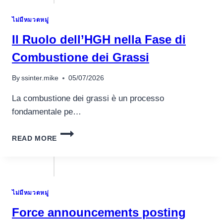
GAME
CYCLES
ไม่มีหมวดหมู่
TO
BE
Il Ruolo dell’HGH nella Fase di
SURE
PRECISION
Combustione dei Grassi
By
ssinter.mike
05/07/2026
La combustione dei grassi è un processo
fondamentale pe…
IL
READ MORE
RUOLO
DELL’HGH
NELLA
FASE
DI
ไม่มีหมวดหมู่
COMBUSTIONE
DEI
Force announcements posting
GRASSI