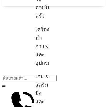
ภายใน
ครัว
เครื่อง
ทำ
กาแฟ
และ
อุปกรณ์
เกม &
สตรีม
มิ่ง
และ