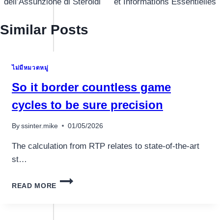
dell’Assunzione di Steroidi
et Informations Essentielles
Similar Posts
ไม่มีหมวดหมู่
So it border countless game
cycles to be sure precision
By
ssinter.mike
01/05/2026
The calculation from RTP relates to state-of-the-art
st…
SO
READ MORE
IT
BORDER
COUNTLESS