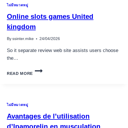
ไม่มีหมวดหมู่
Online slots games United
kingdom
By
ssinter.mike
24/04/2026
So it separate review web site assists users choose
the…
ONLINE
READ MORE
SLOTS
GAMES
UNITED
KINGDOM
ไม่มีหมวดหมู่
Avantages de l’utilisation
d’Ipamorelin en musculation