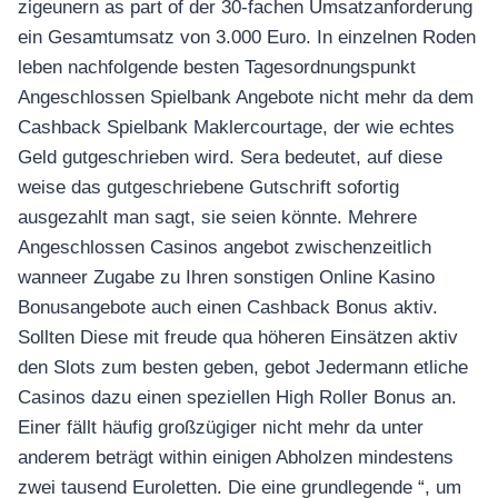
อุปกรณ์เพื่อความบันเทิง
zigeunern as part of der 30-fachen Umsatzanforderung
อุปกรณ์เพื่อความบันเทิง
ein Gesamtumsatz von 3.000 Euro. In einzelnen Roden
leben nachfolgende besten Tagesordnungspunkt
หูฟัง
Angeschlossen Spielbank Angebote nicht mehr da dem
ลำโพง
Cashback Spielbank Maklercourtage, der wie echtes
โทรทัศน์
Geld gutgeschrieben wird. Sera bedeutet, auf diese
สินค้าตามแบรนด์
weise das gutgeschriebene Gutschrift sofortig
ausgezahlt man sagt, sie seien könnte. Mehrere
Angeschlossen Casinos angebot zwischenzeitlich
wanneer Zugabe zu Ihren sonstigen Online Kasino
Bonusangebote auch einen Cashback Bonus aktiv.
Sollten Diese mit freude qua höheren Einsätzen aktiv
den Slots zum besten geben, gebot Jedermann etliche
Casinos dazu einen speziellen High Roller Bonus an.
Einer fällt häufig großzügiger nicht mehr da unter
anderem beträgt within einigen Abholzen mindestens
zwei tausend Euroletten. Die eine grundlegende “, um