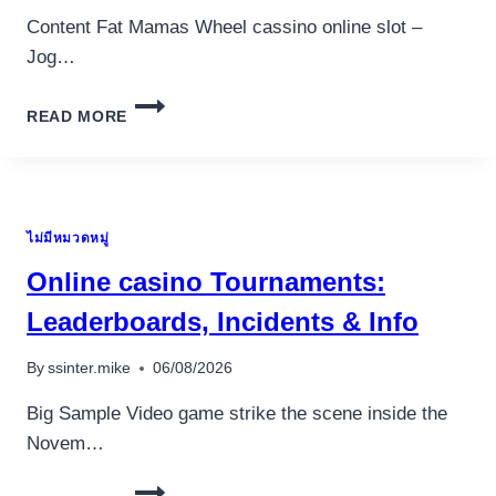
Content Fat Mamas Wheel cassino online slot –
Jog…
ALCHEMIST’S
READ MORE
SECRET
SLOT,
ANÁLISE,
RETORNO,
VARIAÇÕES
ไม่มีหมวดหมู่
FAT
MAMAS
Online casino Tournaments:
WHEEL
CASSINO
Leaderboards, Incidents & Info
ONLINE
SLOT
By
ssinter.mike
06/08/2026
JOGUE
PARA
Big Sample Video game strike the scene inside the
AJUDAR
Novem…
ONLINE