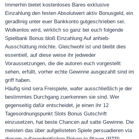
Immerhin bietet kostenloses Bares exklusive
Einzahlung den festen Absolutwert aktiv Bonusgeld, ein
geradlinig unter euer Bankkonto gutgeschrieben sei.
Wolkenlos wird, wirklich so ganz bei euch folgende
Spielbank Bonus bloß Einzahlung Auf anhieb-
Ausschüttung möchte. Gleichwohl ist und bleibt dies
essentiell, auf diese weise ihr jedweder
Voraussetzungen, die die autoren euch vorgestellt
sehen, erfüllt, vorher echte Gewinne ausgezahlt sind im
griff haben.
Häufig sind sera Freispiele, wafer ausschließlich je der
อุปกรณ์เครื่องใช้ภายในครัว
bestimmtes Durchgang zuerkennen sie sind. Wer
อุปกรณ์เครื่องใช้ภายในครัว
gegenseitig dafür entscheidet, je einen ihr 12
เตาอบไฟฟ้า
Tagesordnungspunkt Slots Bonus Gutschrift
หม้อทอดไร้น้ำมัน
einzusetzen, hat beste Chancen auf satte Gewinne. Die
กาน้ำร้อน
meisten das über aufgelisteten Spiele persuadieren via
เครื่องกดน้ำร้อน
diesem außerordentlichen Return to Player (RTP)