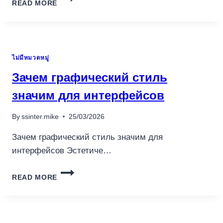
READ MORE
CASINO
TOURNAMENTS:
LEADERBOARDS,
INCIDENTS
&
ไม่มีหมวดหมู่
INFO
Зачем графический стиль
значим для интерфейсов
By
ssinter.mike
25/03/2026
Зачем графический стиль значим для
интерфейсов Эстетиче…
ЗАЧЕМ
READ MORE
ГРАФИЧЕСКИЙ
СТИЛЬ
ЗНАЧИМ
ДЛЯ
ИНТЕРФЕЙСОВ