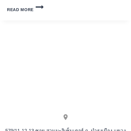
L’IMPORTANZA
READ MORE
DI
STROMBAFORT
NEL
MONDO
DEL
CULTURISMO
579/11-12-13 ซอย สวนมะลิเซ็นเตอร์ ถ. บำรุงเมือง แขวง