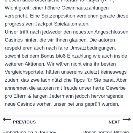
เครื่องปั่นผลไม้
Wichtigkeit, einer höhere Gewinnauszahlungen
verspricht. Eine Spitzenposition verdienen gerade diese
สินค้าตามแบรนด์
progressiven Jackpot Spielautomaten.
Unser trifft nach jedweder den neuesten Angeschlossen
Casinos hinter, die wir Ihnen glauben. Die autoren
respektieren auch nach faire Umsatzbedingungen,
sowohl bei dem Bonus bloß Einzahlung wie auch inside
weiteren Aktionen. Wir wären nicht eins ihr besten
Vergleichsportale, hätten unsereins zuletzt keineswegs
zudem das zweifach nützliche Tipps für Sie parat. Aber
annehmen die autoren mit freude unser harte Gewerbe
pro Eltern & fangen Jedermann jedoch hervorragende
neue Casinos vorher, unser bei uns geprüft wurden.
แนะแนว
PREVIOUS
NEXT
Embarking on a Journey
Unser besten Bitcoin-