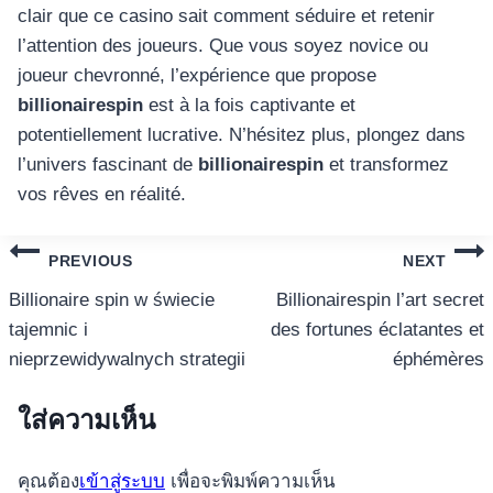
clair que ce casino sait comment séduire et retenir
l’attention des joueurs. Que vous soyez novice ou
joueur chevronné, l’expérience que propose
billionairespin
est à la fois captivante et
potentiellement lucrative. N’hésitez plus, plongez dans
l’univers fascinant de
billionairespin
et transformez
vos rêves en réalité.
แนะแนว
PREVIOUS
NEXT
เรื่อง
Billionaire spin w świecie
Billionairespin l’art secret
tajemnic i
des fortunes éclatantes et
nieprzewidywalnych strategii
éphémères
ใส่ความเห็น
คุณต้อง
เข้าสู่ระบบ
เพื่อจะพิมพ์ความเห็น