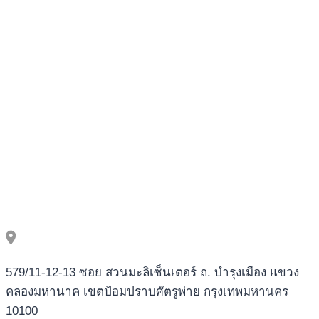
579/11-12-13 ซอย สวนมะลิเซ็นเตอร์ ถ. บำรุงเมือง แขวง
คลองมหานาค เขตป้อมปราบศัตรูพ่าย กรุงเทพมหานคร
10100