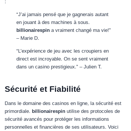
อุปกรณ์เพื่อความบันเทิง
:
อุปกรณ์เพื่อความบันเทิง
“J’ai jamais pensé que je gagnerais autant
หูฟัง
en jouant à des machines à sous.
ลำโพง
billionairespin
a vraiment changé ma vie!”
โทรทัศน์
– Marie D.
สินค้าตามแบรนด์
“L’expérience de jeu avec les croupiers en
direct est incroyable. On se sent vraiment
dans un casino prestigieux.” – Julien T.
Sécurité et Fiabilité
Dans le domaine des casinos en ligne, la sécurité est
primordiale.
billionairespin
utilise des protocoles de
sécurité avancés pour protéger les informations
personnelles et financières de ses utilisateurs. Voici