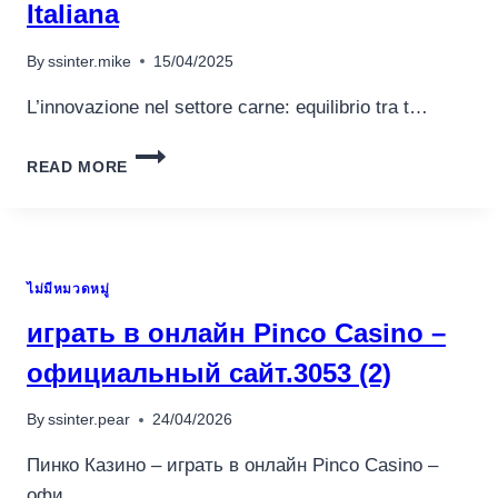
Italiana
By
ssinter.mike
15/04/2025
L’innovazione nel settore carne: equilibrio tra t…
INNOVAZIONI
READ MORE
NELLA
PRODUZIONE
DI
CARNE
E
ไม่มีหมวดหมู่
IL
RUOLO
играть в онлайн Pinco Casino –
DELLA
TRADIZIONE
официальный сайт.3053 (2)
ITALIANA
By
ssinter.pear
24/04/2026
Пинко Казино – играть в онлайн Pinco Casino –
офи…