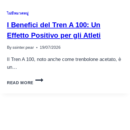
GESTIONAR
TU
ไม่มีหมวดหมู่
BANCA
EN
I Benefici del Tren A 100: Un
APUESTAS
DEPORTIVAS
Effetto Positivo per gli Atleti
EN
KINBET
By
ssinter.pear
19/07/2026
CASINO
Il Tren A 100, noto anche come trenbolone acetato, è
un…
I
READ MORE
BENEFICI
DEL
TREN
A
100:
UN
EFFETTO
POSITIVO