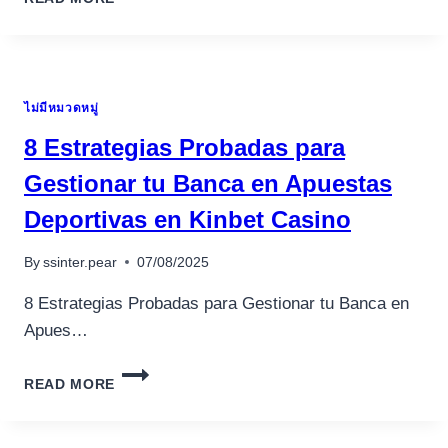
ZUKUNFT
DER
CRYO-
UND
TISSUEENG
ไม่มีหมวดหมู่
FORSCHUNG:
DIGITALE
8 Estrategias Probadas para
INNOVATIONEN
UND
Gestionar tu Banca en Apuestas
MOBILE
Deportivas en Kinbet Casino
PLATTFORMEN
By
ssinter.pear
07/08/2025
8 Estrategias Probadas para Gestionar tu Banca en
Apues…
8
READ MORE
ESTRATEGIAS
PROBADAS
PARA