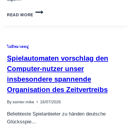
ИГРАТЬ
READ MORE
В
ОНЛАЙН
PINCO
CASINO
–
ไม่มีหมวดหมู่
ОФИЦИАЛЬНЫЙ
САЙТ.3053
Spielautomaten vorschlag den
(2)
Computer-nutzer unser
insbesondere spannende
อุปกรณ์เครื่องใช้ภายในครัว
Organisation des Zeitvertreibs
อุปกรณ์เครื่องใช้ภายในครัว
By
ssinter.mike
16/07/2026
เตาอบไฟฟ้า
หม้อทอดไร้น้ำมัน
Beliebteste Spielanbieter zu händen deutsche
กาน้ำร้อน
Glücksspie…
เครื่องกดน้ำร้อน