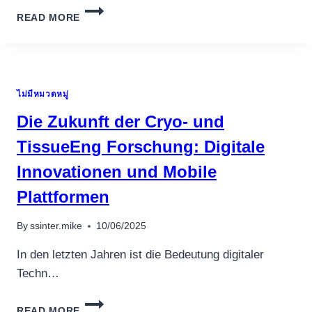
SPIELAUTOMATEN
เครื่องปั่นผลไม้
READ MORE
VORSCHLAG
สินค้าตามแบรนด์
DEN
COMPUTER-
NUTZER
UNSER
ไม่มีหมวดหมู่
INSBESONDERE
SPANNENDE
Die Zukunft der Cryo- und
ORGANISATION
DES
TissueEng Forschung: Digitale
ZEITVERTREIBS
Innovationen und Mobile
Plattformen
By
ssinter.mike
10/06/2025
In den letzten Jahren ist die Bedeutung digitaler
Techn…
DIE
READ MORE