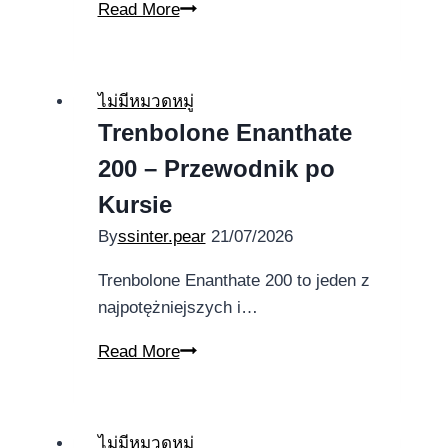
Most
Read More
useful
The
new
ไม่มีหมวดหมู่
Local
Trenbolone Enanthate
casino
200 – Przewodnik po
Internet
in
Kursie
the
By
ssinter.pear
21/07/2026
united
kingdom
Trenbolone Enanthate 200 to jeden z
–
najpotężniejszych i…
Released
Trenbolone
Read More
within
Enanthate
the
200
2025!
–
ไม่มีหมวดหมู่