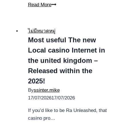
Online
Read More
Baccarat
Gameplay
Night
ไม่มีหมวดหมู่
Club
Most useful The new
81
Local casino Internet in
$1
deposit
the united kingdom –
for
Released within the
free
2025!
or
Real
By
ssinter.mike
money
17/07/2026
17/07/2026
If you’d like to be Ra Unleashed, that
casino pro…