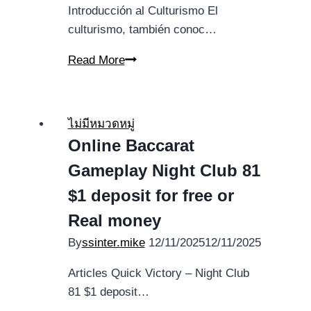
Introducción al Culturismo El
culturismo, también conoc…
Culturismo:
Read More
Todo
lo
que
ไม่มีหมวดหมู่
Necesitas
Online Baccarat
Saber
Gameplay Night Club 81
para
Iniciar
$1 deposit for free or
y
Real money
Progresar
By
ssinter.mike
12/11/2025
12/11/2025
Articles Quick Victory – Night Club
81 $1 deposit…