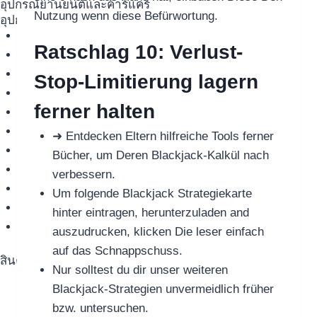
อุปกรณ์ยานยนต์และคาร์แคร์
Nutzung wenn diese Befürwortung.
อุปกรณ์ยานยนต์และคาร์แคร์
ใบปัดน้ำฝน
Ratschlag 10: Verlust-
กล้องติดรถยนต์
ผลิตภัณฑ์ดูแลรถยนต์
Stop-Limitierung lagern
พัดลมติดรถยนต์
ferner halten
กรอบป้ายทะเบียน
น้ำยาป้องกันและอุดยางรั่ว
➜ Entdecken Eltern hilfreiche Tools ferner
ไส้กรองแอร์
Bücher, um Deren Blackjack-Kalkül nach
เครื่องปั้มลมยาง
verbessern.
น้ำหอมติดรถยนต์
Um folgende Blackjack Strategiekarte
ที่ชาร์จแบตรถยนต์
hinter eintragen, herunterzuladen and
อุปกรณ์เสริมยานยนต์และคาร์แคร์
auszudrucken, klicken Die leser einfach
auf das Schnappschuss.
สินค้าตามแบรนด์
Nur solltest du dir unser weiteren
Blackjack-Strategien unvermeidlich früher
bzw. untersuchen.