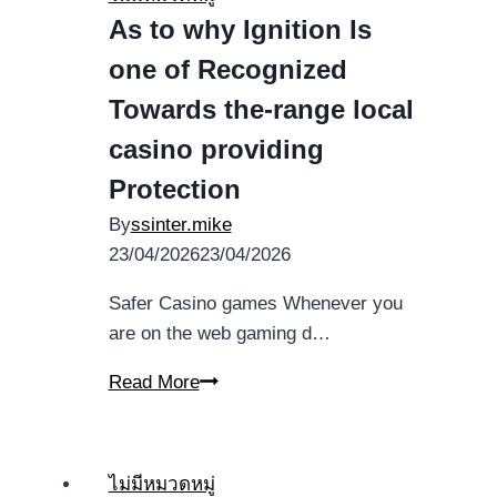
Przewodnik
As to why Ignition Is
po
one of Recognized
Kursie
Towards the-range local
casino providing
Protection
By
ssinter.mike
23/04/2026
23/04/2026
Safer Casino games Whenever you
are on the web gaming d…
As
Read More
to
why
Ignition
ไม่มีหมวดหมู่