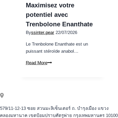
Is
Maximisez votre
one
potentiel avec
of
Recognized
Trenbolone Enanthate
Towards
By
ssinter.pear
22/07/2026
the-
range
Le Trenbolone Enanthate est un
local
puissant stéroïde anabol…
casino
Maximisez
Read More
providing
votre
Protection
potentiel
avec
Trenbolone
Enanthate
579/11-12-13 ซอย สวนมะลิเซ็นเตอร์ ถ. บำรุงเมือง แขวง
คลองมหานาค เขตป้อมปราบศัตรูพ่าย กรุงเทพมหานคร 10100