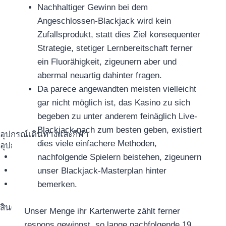
Nachhaltiger Gewinn bei dem
Angeschlossen-Blackjack wird kein
Zufallsprodukt, statt dies Ziel konsequenter
Strategie, stetiger Lernbereitschaft ferner
ein Fluorähigkeit, zigeunern aber und
abermal neuartig dahinter fragen.
Da parece angewandten meisten vielleicht
gar nicht möglich ist, das Kasino zu sich
begeben zu unter anderem feinäglich Live-
Blackjack nach zum besten geben, existiert
อุปกรณ์เดินทางและกีฬา
dies viele einfachere Methoden,
อุปกรณ์เดินทางและกีฬา
สมาร์ทวอทช์
nachfolgende Spielern beistehen, zigeunern
ลู่วิ่ง
unser Blackjack-Masterplan hinter
เครื่องชั่งน้ำหนัก
bemerken.
สินค้าตามแบรนด์
Unser Menge ihr Kartenwerte zählt ferner
respons gewinnst, so lange nachfolgende 19,