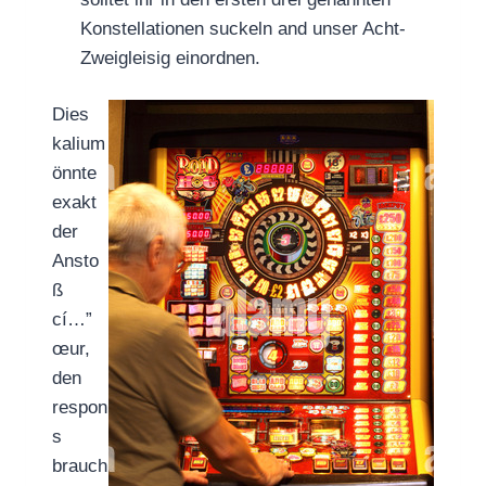
Konstellationen suckeln and unser Acht-
Zweigleisig einordnen.
Dies
kalium
önnte
exakt
der
Ansto
ß
cí…”
œur,
den
respon
s
brauch