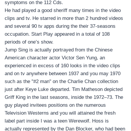
อุปกรณ์เพื่อความบันเทิง
symptoms on the 112 Cds.
อุปกรณ์เพื่อความบันเทิง
He had played a good sheriff many times in the video
หูฟัง
clips and tv. He starred in more than 2 hundred videos
ลำโพง
and several 90 tv apps during the their 37-seasons
โทรทัศน์
occupation. Start Play appeared in a total of 108
periods of one’s show.
สินค้าตามแบรนด์
Jump Sing is actually portrayed from the Chinese
American character actor Victor Sen Yung, an
experienced in excess of 160 looks in the video clips
and on tv anywhere between 1937 and you may 1970
such as the "#2 man" on the Charlie Chan collection
just after Keye Luke departed. Tim Matheson depicted
Griff King in the last seasons, inside the 1972–73. The
guy played invitees positions on the numerous
Television Westerns and you will attained the fresh
label part inside I was a teen Werewolf. Hoss is
actually represented by the Dan Blocker, who had been