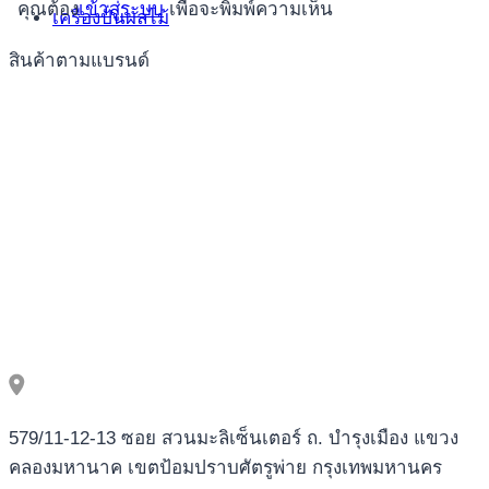
คุณต้อง
เข้าสู่ระบบ
เพื่อจะพิมพ์ความเห็น
เครื่องปั่นผลไม้
สินค้าตามแบรนด์
579/11-12-13 ซอย สวนมะลิเซ็นเตอร์ ถ. บำรุงเมือง แขวง
คลองมหานาค เขตป้อมปราบศัตรูพ่าย กรุงเทพมหานคร