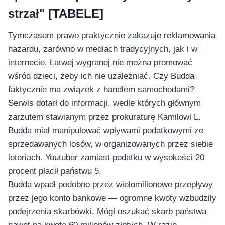
อุปกรณ์เพื่อความบันเทิง
strzał" [TABELE]
อุปกรณ์เพื่อความบันเทิง
หูฟัง
Tymczasem prawo praktycznie zakazuje reklamowania
ลำโพง
hazardu, zarówno w mediach tradycyjnych, jak i w
โทรทัศน์
internecie. Łatwej wygranej nie można promować
wśród dzieci, żeby ich nie uzależniać. Czy Budda
สินค้าตามแบรนด์
faktycznie ma związek z handlem samochodami?
Serwis dotarł do informacji, wedle których głównym
zarzutem stawianym przez prokuraturę Kamilowi L.
Budda miał manipulować wpływami podatkowymi ze
sprzedawanych losów, w organizowanych przez siebie
loteriach. Youtuber zamiast podatku w wysokości 20
procent płacił państwu 5.
Budda wpadł podobno przez wielomilionowe przepływy
przez jego konto bankowe — ogromne kwoty wzbudziły
podejrzenia skarbówki. Mógł oszukać skarb państwa