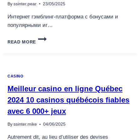
By
ssinter.pear
23/05/2025
Интернет гэмблинг-платформа с бонусами и
популярными иг…
ИНТЕРНЕТ
READ MORE
ГЭМБЛИНГ-
ПЛАТФОРМА
С
БОНУСАМИ
И
CASINO
ПОПУЛЯРНЫМИ
ИГРОВЫМИ
Meilleur casino en ligne Québec
МАШИНАМИ
2024 10 casinos québécois fiables
avec 6 000+ jeux
By
ssinter.mike
04/06/2025
Autrement dit, au lieu d’utiliser des devises