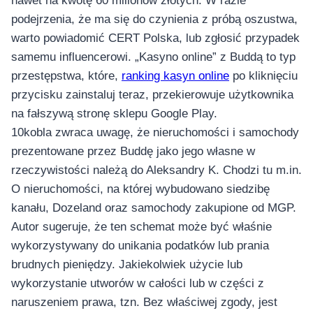
nawet na kwotę 60 milionów złotych. W razie
podejrzenia, że ma się do czynienia z próbą oszustwa,
warto powiadomić CERT Polska, lub zgłosić przypadek
samemu influencerowi. „Kasyno online” z Buddą to typ
przestępstwa, które,
ranking kasyn online
po kliknięciu
przycisku zainstaluj teraz, przekierowuje użytkownika
na fałszywą stronę sklepu Google Play.
10kobla zwraca uwagę, że nieruchomości i samochody
prezentowane przez Buddę jako jego własne w
rzeczywistości należą do Aleksandry K. Chodzi tu m.in.
O nieruchomości, na której wybudowano siedzibę
kanału, Dozeland oraz samochody zakupione od MGP.
Autor sugeruje, że ten schemat może być właśnie
wykorzystywany do unikania podatków lub prania
brudnych pieniędzy. Jakiekolwiek użycie lub
wykorzystanie utworów w całości lub w części z
naruszeniem prawa, tzn. Bez właściwej zgody, jest