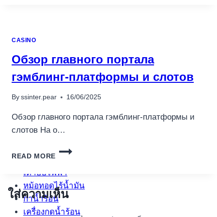
CARA
BERHENTI
JUDI
SLOT
CASINO
ONLINE
SECARA
Обзор главного портала
TOTAL
гэмблинг-платформы и слотов
By
ssinter.pear
16/06/2025
Обзор главного портала гэмблинг-платформы и
слотов На о…
อุปกรณ์เครื่องใช้ภายในครัว
ОБЗОР
อุปกรณ์เครื่องใช้ภายในครัว
READ MORE
ГЛАВНОГО
ПОРТАЛА
เตาอบไฟฟ้า
ГЭМБЛИНГ-
หม้อทอดไร้น้ำมัน
ПЛАТФОРМЫ
ใส่ความเห็น
กาน้ำร้อน
И
СЛОТОВ
เครื่องกดน้ำร้อน