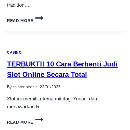
tradition…
MEILLEUR
READ MORE
CASINO
EN
LIGNE
QUÉBEC
2024
CASINO
10
CASINOS
TERBUKTI! 10 Cara Berhenti Judi
QUÉBÉCOIS
FIABLES
Slot Online Secara Total
AVEC
6
By
ssinter.pear
22/01/2026
000+
JEUX
Slot ini memiliki tema mitologi Yunani dan
menawarkan R…
TERBUKTI!
READ MORE
10