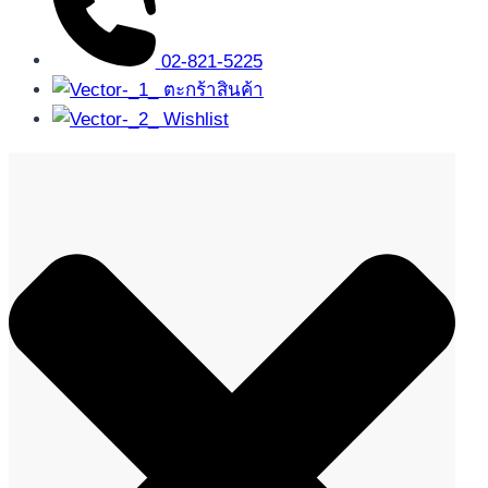
02-821-5225
ตะกร้าสินค้า
Wishlist