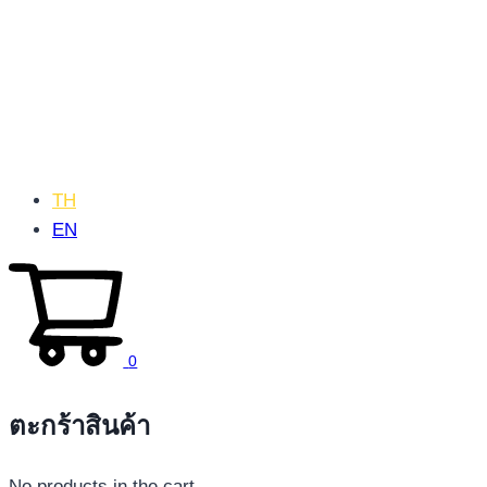
TH
EN
0
ตะกร้าสินค้า
No products in the cart.