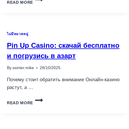
READ MORE
HOW
TO
SIGNUP
AND
YOU
ไม่มีหมวดหมู่
CAN
ALLEGE
Pin Up Casino: скачай бесплатно
NV
CASINO
и погрузись в азарт
FUNZPOINTS
CASINO
By
ssinter.mike
28/10/2025
DISCOUNT
CODE
Почему стоит обратить внимание Онлайн‑казино
GIVE
растут, а …
PIN
READ MORE
UP
CASINO:
СКАЧАЙ
БЕСПЛАТНО