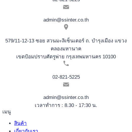
admin@ssinter.co.th
579/11-12-13 ซอย สวนมะลิเซ็นเตอร์ ถ. บำรุงเมือง แขวง
คลองมหานาค
เขตป้อมปราบศัตรูพ่าย กรุงเทพมหานคร 10100
02-821-5225
admin@ssinter.co.th
เวลาทำการ : 8.30 - 17:30 น.
เมนู
สินค้า
เกี่ยวกับเรา