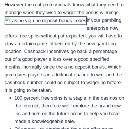
However the real professionals know what they need to
manage when they wish to wager the bonus winnings.
If your gambling
enterprise now
offers free spins without put expected, you will have to
play a certain game influenced by the new gambling
location. Cashback incentives go back a percentage
out of a good player’s loss over a good specified
months, normally since the a no deposit bonus. Which
give gives players an additional chance to win, and the
cashback number could be subject to wagering before
it is going to be taken.
100 percent free spins is a staple in the casinos on
the internet, therefore we’ll explore the brand new
ins and outs on the future areas to help you have
made a knowledgeable sale.