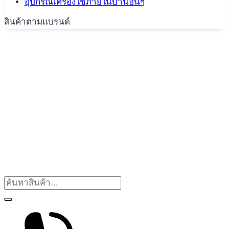
อุปกรณ์เครื่องใช้ภายในบ้านอื่นๆ
สินค้าตามแบรนด์