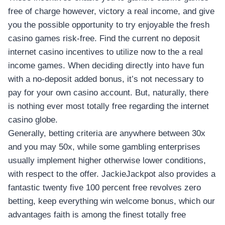
free of charge however, victory a real income, and give
you the possible opportunity to try enjoyable the fresh
casino games risk-free. Find the current no deposit
internet casino incentives to utilize now to the a real
income games. When deciding directly into have fun
with a no-deposit added bonus, it’s not necessary to
pay for your own casino account. But, naturally, there
is nothing ever most totally free regarding the internet
casino globe.
Generally, betting criteria are anywhere between 30x
and you may 50x, while some gambling enterprises
usually implement higher otherwise lower conditions,
with respect to the offer. JackieJackpot also provides a
fantastic twenty five 100 percent free revolves zero
betting, keep everything win welcome bonus, which our
advantages faith is among the finest totally free