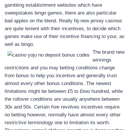
gambling establishment websites which have
sweepstakes bingo games, there are also particular
bad apples on the blend. Really Nj-new jersey casinos
are quite lenient with their incentives, to decide which
games make use of their incentive financing to your, as
well as bingo.
The brand new
winnings
restrictions and you may betting conditions change
from bonus to help you incentive and generally trust
almost every other bonus conditions. The newest
limitations might be between £5 to £two hundred, while
the rollover conditions are usually anywhere between
30x and 50x. Certain free revolves incentives require
no betting however, normally have almost every other
restrictive terminology one to limitation its worth.