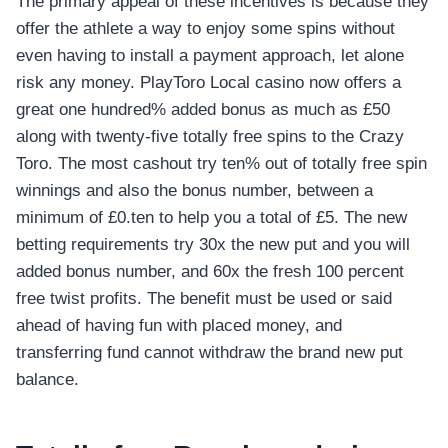
The primary appeal of these incentives is because they
offer the athlete a way to enjoy some spins without
even having to install a payment approach, let alone
risk any money. PlayToro Local casino now offers a
great one hundred% added bonus as much as £50
along with twenty-five totally free spins to the Crazy
Toro. The most cashout try ten% out of totally free spin
winnings and also the bonus number, between a
minimum of £0.ten to help you a total of £5. The new
betting requirements try 30x the new put and you will
added bonus number, and 60x the fresh 100 percent
free twist profits. The benefit must be used or said
ahead of having fun with placed money, and
transferring fund cannot withdraw the brand new put
balance.