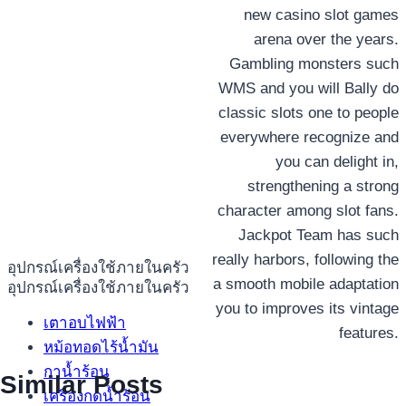
new casino slot games
arena over the years.
Gambling monsters such
WMS and you will Bally do
classic slots one to people
everywhere recognize and
you can delight in,
strengthening a strong
character among slot fans.
Jackpot Team has such
really harbors, following the
อุปกรณ์เครื่องใช้ภายในครัว
a smooth mobile adaptation
อุปกรณ์เครื่องใช้ภายในครัว
you to improves its vintage
เตาอบไฟฟ้า
features.
หม้อทอดไร้น้ำมัน
กาน้ำร้อน
Similar Posts
เครื่องกดน้ำร้อน