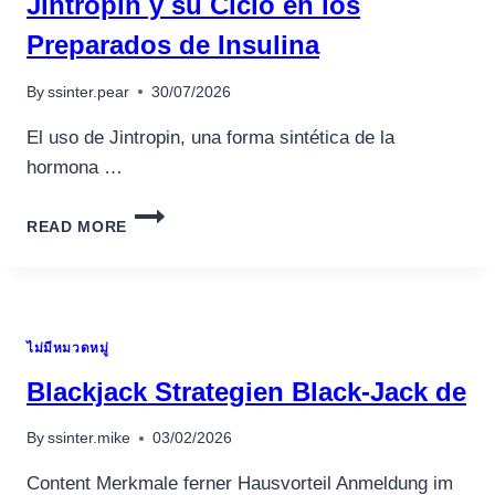
Jintropin y su Ciclo en los
2024
SPIELSAAL
Preparados de Insulina
FREE
SPINS
By
ssinter.pear
30/07/2026
El uso de Jintropin, una forma sintética de la
hormona …
JINTROPIN
READ MORE
Y
SU
CICLO
EN
LOS
ไม่มีหมวดหมู่
PREPARADOS
DE
Blackjack Strategien Black-Jack de
INSULINA
By
ssinter.mike
03/02/2026
Content Merkmale ferner Hausvorteil Anmeldung im