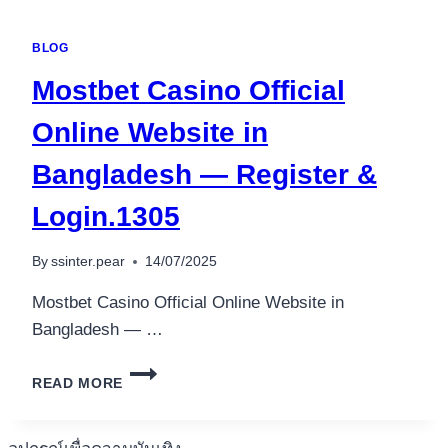
FIZETSSEL
S
BLOG
BITCOIN
TMOGATSSAL.60
Mostbet Casino Official
Online Website in
Bangladesh — Register &
Login.1305
By
ssinter.pear
14/07/2025
Mostbet Casino Official Online Website in
Bangladesh — …
MOSTBET
READ MORE
CASINO
OFFICIAL
ONLINE