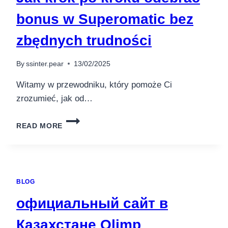
bonus w Superomatic bez
zbędnych trudności
By
ssinter.pear
13/02/2025
Witamy w przewodniku, który pomoże Ci
zrozumieć, jak od…
JAK
READ MORE
KROK
PO
KROKU
ODEBRAĆ
BONUS
BLOG
W
SUPEROMATIC
официальный сайт в
BEZ
ZBĘDNYCH
Казахстане Olimp
TRUDNOŚCI