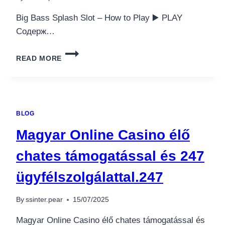
Big Bass Splash Slot – How to Play ▶️ PLAY
Содерж…
BIG
READ MORE
BASS
SPLASH
SLOT
HOW
TO
BLOG
PLAY.447
Magyar Online Casino élő
chates támogatással és 247
ügyfélszolgálattal.247
By
ssinter.pear
15/07/2025
Magyar Online Casino élő chates támogatással és