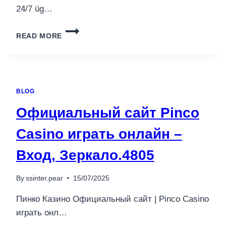
24/7 üg…
MAGYAR
READ MORE
ONLINE
CASINO
ÉLŐ
CHATES
TÁMOGATÁSSAL
BLOG
ÉS
247
Официальный сайт Pinco
ÜGYFÉLSZOLGÁLATTAL.247
Casino играть онлайн –
Вход, Зеркало.4805
By
ssinter.pear
15/07/2025
Пинко Казино Официальный сайт | Pinco Casino
играть онл…