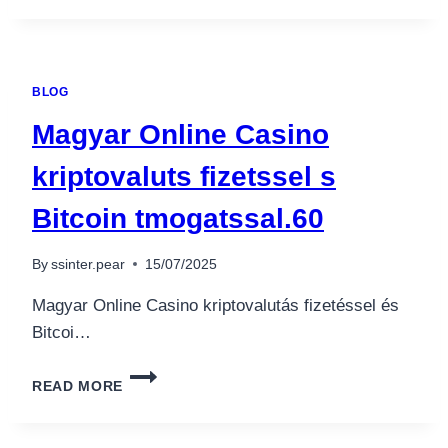
–
ОФИЦИАЛЬНЫЙ
САЙТ
ПИНКО
BLOG
ВХОД
НА
Magyar Online Casino
ЗЕРКАЛО.4218
kriptovaluts fizetssel s
Bitcoin tmogatssal.60
By
ssinter.pear
15/07/2025
Magyar Online Casino kriptovalutás fizetéssel és
Bitcoi…
MAGYAR
READ MORE
ONLINE
CASINO
KRIPTOVALUTS