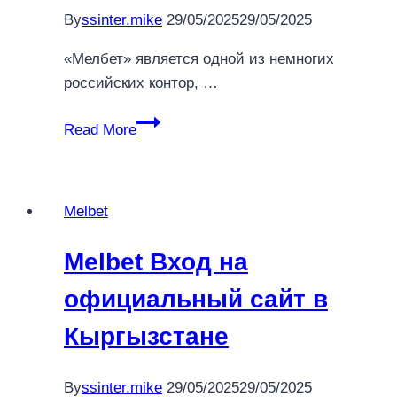
By
ssinter.mike
29/05/2025
29/05/2025
«Мелбет» является одной из немногих
российских контор, …
Melbet
Read More
зеркало
регистрация
и
Melbet
вход
на
Melbet Вход на
сайт
букмекера
официальный сайт в
Кыргызстане
By
ssinter.mike
29/05/2025
29/05/2025