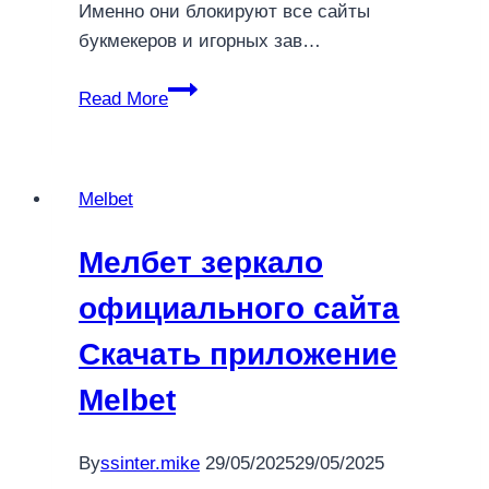
Именно они блокируют все сайты
букмекеров и игорных зав…
Официальный
Read More
сайт
Мелбет
Букмекер
Melbet
Melbet
зеркало
Мелбет зеркало
официального сайта
Скачать приложение
Melbet
By
ssinter.mike
29/05/2025
29/05/2025