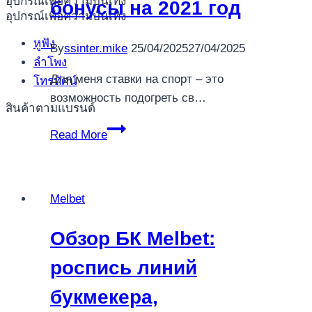
อุปกรณ์เพื่อความบันเทิง
бонусы на 2021 год
อุปกรณ์เพื่อความบันเทิง
หูฟัง
By
ssinter.mike
25/04/2025
27/04/2025
ลำโพง
Для меня ставки на спорт – это
โทรทัศน์
возможность подогреть св…
สินค้าตามแบรนด์
Обзор
Read More
БК
Melbet:
роспись
Melbet
линий
букмекера,
Обзор БК Melbet:
коэффициенты,
меню
роспись линий
сайта,
букмекера,
актуальные