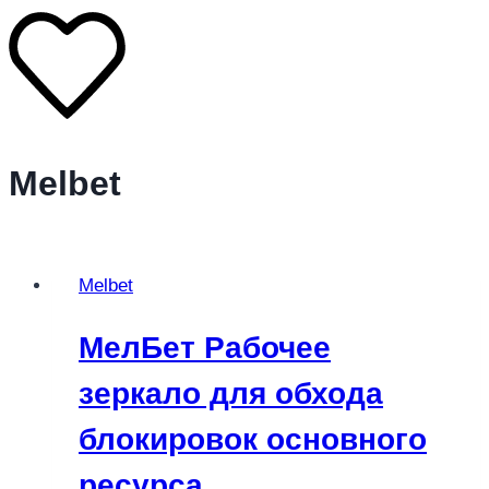
Melbet
Melbet
МелБет Рабочее
зеркало для обхода
блокировок основного
ресурса