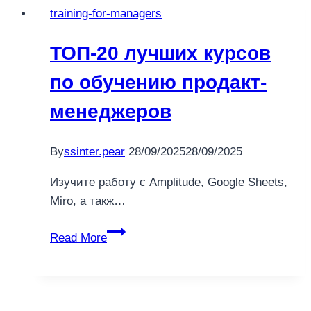
training-for-managers
обучение
на
ТОП-20 лучших курсов
product
manager
по обучению продакт-
с
менеджеров
нуля
до
трудоустройства
By
ssinter.pear
28/09/2025
28/09/2025
в
Изучите работу с Amplitude, Google Sheets,
онлайн-
Miro, а такж…
школе
GeekBrains
ТОП-20
Read More
лучших
курсов
по
обучению