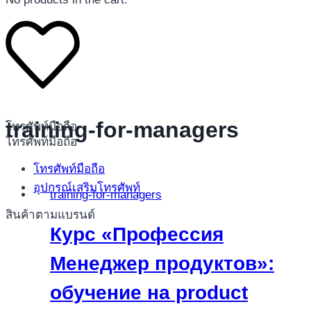
training-for-managers
โทรศัพท์มือถือ
โทรศัพท์มือถือ
โทรศัพท์มือถือ
อุปกรณ์เสริมโทรศัพท์
training-for-managers
สินค้าตามแบรนด์
Курс «Профессия
Менеджер продуктов»:
обучение на product