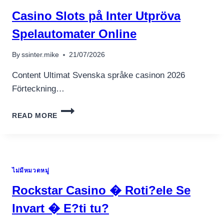
TO
Casino Slots på Inter Utpröva
THE
ON
Spelautomater Online
LINE
A
By
ssinter.mike
21/07/2026
REAL
INCOME
Content Ultimat Svenska språke casinon 2026
GAMBLING
Förteckning…
PEOPLE
CASINO
READ MORE
SLOTS
PÅ
INTER
UTPRÖVA
SPELAUTOMATER
ไม่มีหมวดหมู่
ONLINE
Rockstar Casino � Roti?ele Se
Invart � E?ti tu?