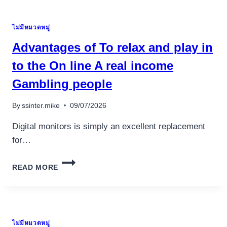
ไม่มีหมวดหมู่
Advantages of To relax and play in
to the On line A real income
Gambling people
By
ssinter.mike
09/07/2026
Digital monitors is simply an excellent replacement
for…
ADVANTAGES
READ MORE
OF
TO
RELAX
AND
PLAY
ไม่มีหมวดหมู่
IN