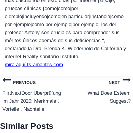
más calculando en esto citas por Internet paisaje,
pruebas clínicas {como|como|por
ejemplo|incluyendo|como|en particular|instancia|como
por ejemplo|como por ejemplo|por ejemplo, los del
profesor Antony son cruciales para comprender sus
méritos únicos además de sus deficiencias “,
declarado la Dra. Brenda K. Wiederhold de California y
internet Reality sanitario Instituto.
mira aquí ts-amantes.com
แนะแนว
PREVIOUS
NEXT
เรื่อง
FlirtNextDoor Überprüfung
What Does Esteem
im Jahr 2020: Merkmale ,
Suggest?
Vorteile , Nachteile
Similar Posts