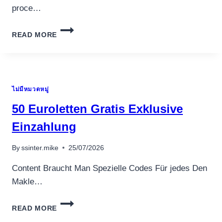
proce…
BRUCIARE
READ MORE
I
GRASSI
PER
I
BODYBUILDER
ไม่มีหมวดหมู่
PRIMA
DELLE
50 Euroletten Gratis Exklusive
GARE:
STRATEGIE
Einzahlung
E
CONSIGLI
By
ssinter.mike
25/07/2026
ESSENZIALI
Content Braucht Man Spezielle Codes Für jedes Den
Makle…
50
READ MORE
EUROLETTEN