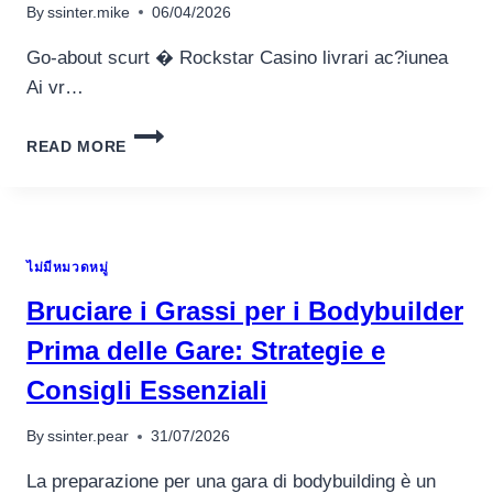
อุปกรณ์เพื่อความบันเทิง
By
ssinter.mike
06/04/2026
อุปกรณ์เพื่อความบันเทิง
Go-about scurt � Rockstar Casino livrari ac?iunea
หูฟัง
Ai vr…
ลำโพง
โทรทัศน์
ROCKSTAR
READ MORE
CASINO
สินค้าตามแบรนด์
�
ROTI?
ELE
SE
ไม่มีหมวดหมู่
INVART
�
Bruciare i Grassi per i Bodybuilder
E?
TI
Prima delle Gare: Strategie e
TU?
Consigli Essenziali
By
ssinter.pear
31/07/2026
La preparazione per una gara di bodybuilding è un