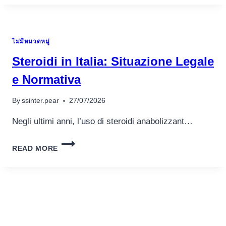
GRATIS
EXKLUSIVE
EINZAHLUNG
ไม่มีหมวดหมู่
Steroidi in Italia: Situazione Legale
e Normativa
By
ssinter.pear
27/07/2026
Negli ultimi anni, l’uso di steroidi anabolizzant…
STEROIDI
READ MORE
IN
ITALIA:
SITUAZIONE
LEGALE
E
NORMATIVA