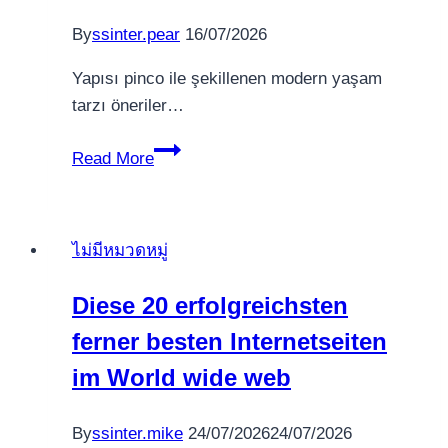
alljackpots
By
ssinter.pear
16/07/2026
Keine
Einzahlung
Yapısı pinco ile şekillenen modern yaşam
im
tarzı öneriler…
Probe
Mobile-
Yapısı_pinco_ile_şekillenen_modern_yaş
Read More
Spielbank
com
ไม่มีหมวดหมู่
Diese 20 erfolgreichsten
ferner besten Internetseiten
im World wide web
By
ssinter.mike
24/07/2026
24/07/2026