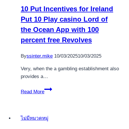
10 Put Incentives for Ireland
Put 10 Play casino Lord of
the Ocean App with 100
percent free Revolves
By
ssinter.mike
10/03/2025
10/03/2025
Very, when the a gambling establishment also
provides a…
10
Read More
Put
Incentives
for
ไม่มีหมวดหมู่
Ireland
Put