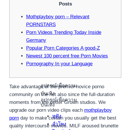
Posts
Mothplayboy porn – Relevant
PORNSTARS
Porn Videos Trending Today Inside
Germany
Popular Porn Categories A good-Z
Newest 100 percent free Porn Movies
Pornography In your Language
อุปกรณ์เพื่อความ
Take advantage of the premier novice porno
บันเทิง
community on the net also since the full-duration
อุปกรณ์เพื่อความ
moments from the better Grown studios. We
บันเทิง
upgrade our porn video clips each
mothplayboy
หูฟัง
porn
day to make certain you usually get the best
ลำโพง
quality intercourse movies.
MILF aroused brunette