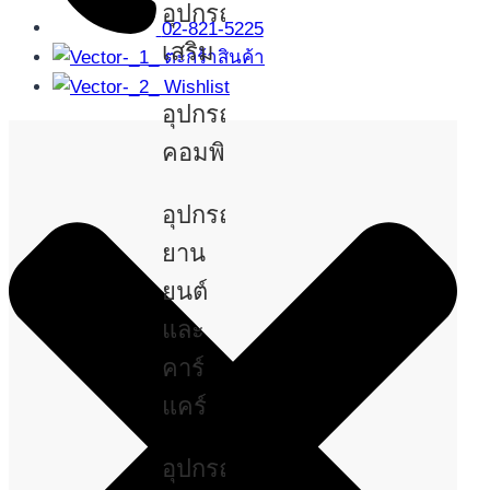
อุปกรณ์
02-821-5225
เสริม
ตะกร้าสินค้า
Wishlist
อุปกรณ์
คอมพิวเตอร์
อุปกรณ์
ยาน
ยนต์
และ
คาร์
แคร์
อุปกรณ์