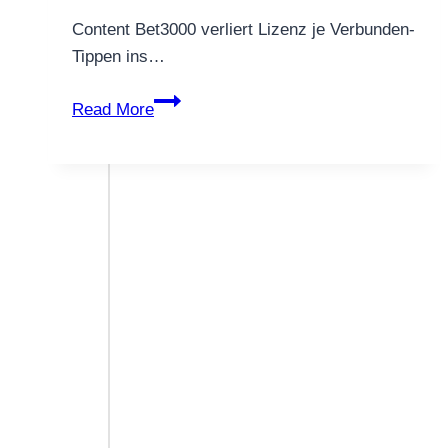
Content Bet3000 verliert Lizenz je Verbunden-
Tippen ins…
Diese
Read More
20
erfolgreichsten
ferner
besten
Internetseiten
im
World
wide
web