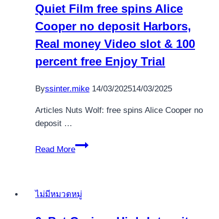
Quiet Film free spins Alice
10
Cooper no deposit Harbors,
Play
casino
Real money Video slot & 100
Lord
percent free Enjoy Trial
of
the
By
ssinter.mike
14/03/2025
14/03/2025
Ocean
App
Articles Nuts Wolf: free spins Alice Cooper no
with
deposit …
100
percent
Quiet
Read More
free
Film
Revolves
free
spins
ไม่มีหมวดหมู่
Alice
Cooper