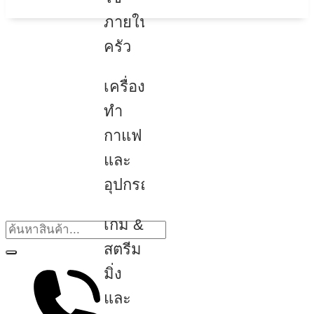
ภายใน
ครัว
เครื่อง
ทำ
กาแฟ
และ
อุปกรณ์
เกม &
สตรีม
มิ่ง
และ