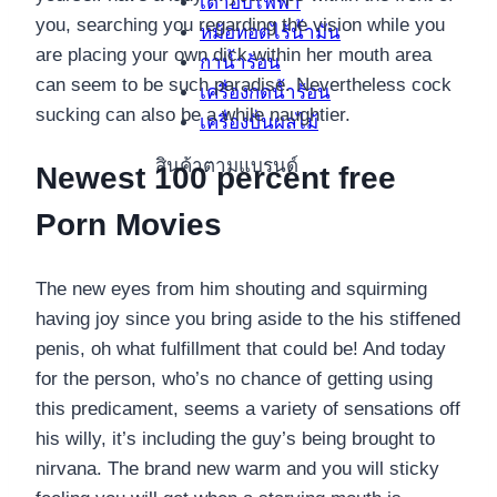
เตาอบไฟฟ้า
you, searching you regarding the vision while you
หม้อทอดไร้น้ำมัน
are placing your own dick within her mouth area
กาน้ำร้อน
can seem to be such paradise. Nevertheless cock
เครื่องกดน้ำร้อน
sucking can also be a while naughtier.
เครื่องปั่นผลไม้
สินค้าตามแบรนด์
Newest 100 percent free
Porn Movies
The new eyes from him shouting and squirming
having joy since you bring aside to the his stiffened
penis, oh what fulfillment that could be! And today
for the person, who’s no chance of getting using
this predicament, seems a variety of sensations off
his willy, it’s including the guy’s being brought to
nirvana. The brand new warm and you will sticky