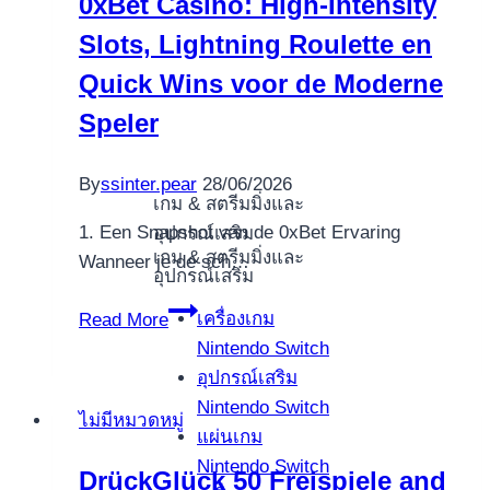
0xBet Casino: High‑Intensity
no
Slots, Lightning Roulette en
deposit
Harbors,
Quick Wins voor de Moderne
Real
Speler
money
Video
By
ssinter.pear
28/06/2026
slot
เกม & สตรีมมิ่งและ
&
1. Een Snapshot van de 0xBet Ervaring
อุปกรณ์เสริม
100
เกม & สตรีมมิ่งและ
Wanneer je de sch…
อุปกรณ์เสริม
percent
free
0xBet
เครื่องเกม
Read More
Enjoy
Casino:
Nintendo Switch
Trial
High‑Intensity
อุปกรณ์เสริม
Slots,
Nintendo Switch
ไม่มีหมวดหมู่
Lightning
แผ่นเกม
Roulette
Nintendo Switch
DrückGlück 50 Freispiele and
en