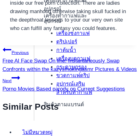
เครื่องทำกาแฟและ
inside our free porn collection. There are ladies
อุปกรณ์
drawing manhood otherwise taking skull fucked in
เครื่องทำกาแฟและ
the deepthroat lessons to your our very own site
อุปกรณ์
who can fulfill any fantasy you could features.
เครื่องชงกาแฟ
ดริปเปอร์
แนะแนว
กาต้มน้ำ
Previous
เครื่องบดกาแฟ
Free AI Face Swap On line: Instantaneously Swap
เรื่อง
กระดาษกรอง
Confronts within the kazysmokingasmr Pictures & Videos
ขวดกาแฟดริป
Next
อุปกรณ์เสริม
Porno Movies Based parody on Current Suggestions
สำหรับทำกาแฟ
สินค้าตามแบรนด์
Similar Posts
ไม่มีหมวดหมู่