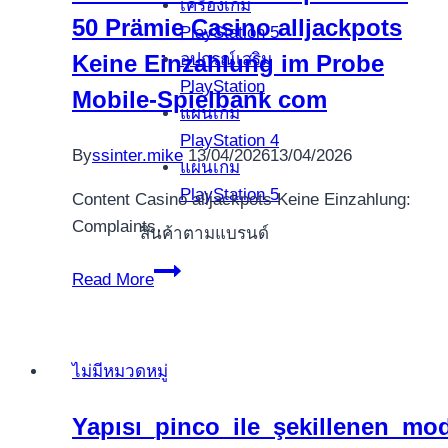
เครื่องเกม
50 Prämie Casino alljackpots
Quick
PlayStation 5
Wins
อุปกรณ์เสริม
Keine Einzahlung im Probe
voor
PlayStation
Mobile-Spielbank com
de
แผ่นเกม
Moderne
PlayStation 4
By
ssinter.mike
13/04/2026
13/04/2026
Speler
แผ่นเกม
PlayStation 5
Content Casino alljackpots Keine Einzahlung:
Complaints…
สินค้าตามแบรนด์
DrückGlück
Read More
50
Freispiele
and
ไม่มีหมวดหมู่
50
Prämie
Yapısı_pinco_ile_şekillenen_mode
Casino