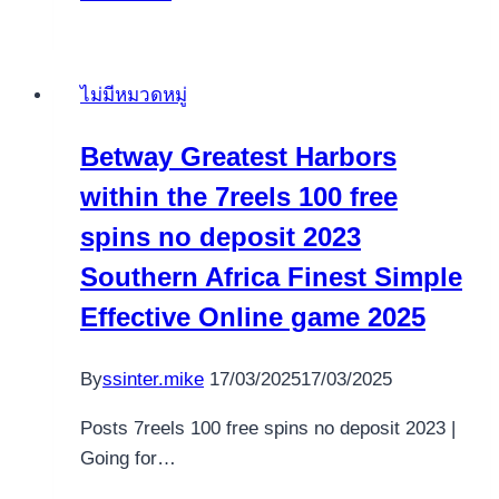
asi�
como
estrategias
ไม่มีหมวดหมู่
de
su
Betway Greatest Harbors
mejor
within the 7reels 100 free
distraccion
a
spins no deposit 2023
la
Southern Africa Finest Simple
ruleta
Effective Online game 2025
By
ssinter.mike
17/03/2025
17/03/2025
Posts 7reels 100 free spins no deposit 2023 |
Going for…