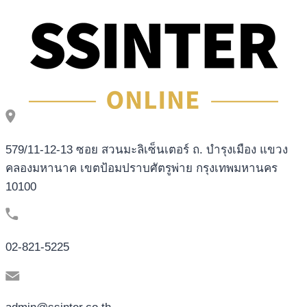
slot
machine
Slot
machine
579/11-12-13 ซอย สวนมะลิเซ็นเตอร์ ถ. บำรุงเมือง แขวง
คลองมหานาค เขตป้อมปราบศัตรูพ่าย กรุงเทพมหานคร
10100
02-821-5225