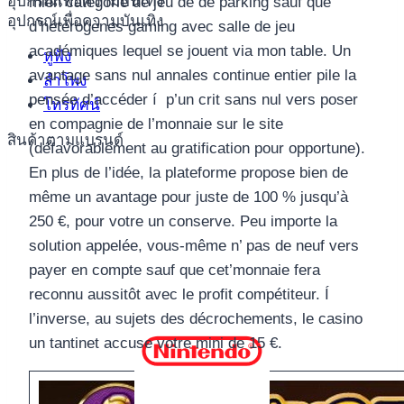
อุปกรณ์เพื่อความบันเทิง
mien catégorie de jeu de de parking sauf que
อุปกรณ์เพื่อความบันเทิง
d’hétérogènes gaming avec salle de jeu
académiques lequel se jouent via mon table. Un
หูฟัง
avantage sans nul annales continue entier pile la
ลำโพง
pensée d’accéder í p’un crit sans nul vers poser
โทรทัศน์
en compagnie de l’monnaie sur le site
สินค้าตามแบรนด์
(défavorablement au gratification pour opportune).
En plus de l’idée, la plateforme propose bien de
même un avantage pour juste de 100 % jusqu’à
250 €, pour votre un conserve. Peu importe la
solution appelée, vous-même n’ pas de neuf vers
payer en compte sauf que cet’monnaie fera
reconnu aussitôt avec le profit compétiteur. Í
l’inverse, au sujets des décrochements, le casino
un tantinet accuse votre mini de 15 €.