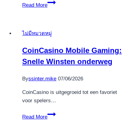
Betway
Read More
Greatest
Harbors
within
ไม่มีหมวดหมู่
the
7reels
CoinCasino Mobile Gaming:
100
Snelle Winsten onderweg
free
spins
no
By
ssinter.mike
07/06/2026
deposit
CoinCasino is uitgegroeid tot een favoriet
2023
voor spelers…
Southern
Africa
CoinCasino
Read More
Finest
Mobile
Simple
Gaming:
Effective