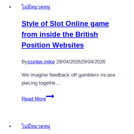
Snelle
Online
ไม่มีหมวดหมู่
Winsten
game
onderweg
2025
Style of Slot Online game
from inside the British
Position Websites
By
ssinter.mike
29/04/2026
29/04/2026
We imagine feedback off gamblers incase
piecing togethe…
Style
Read More
of
Slot
Online
ไม่มีหมวดหมู่
game