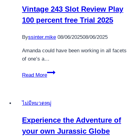
from
Vintage 243 Slot Review Play
inside
100 percent free Trial 2025
the
British
Position
By
ssinter.mike
08/06/2025
08/06/2025
Websites
Amanda could have been working in all facets
of one’s a…
Vintage
Read More
243
Slot
Review
ไม่มีหมวดหมู่
Play
100
Experience the Adventure of
percent
your own Jurassic Globe
free