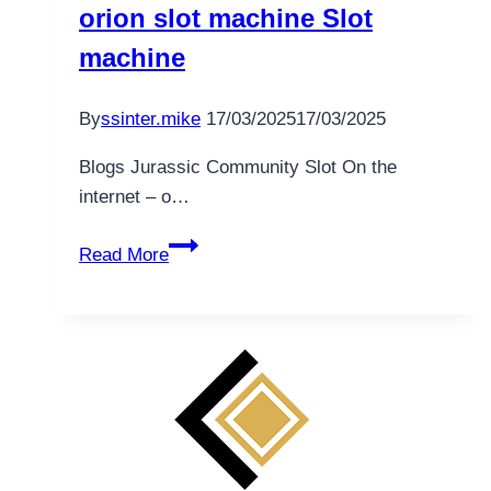
Trial
orion slot machine Slot
2025
machine
By
ssinter.mike
17/03/2025
17/03/2025
Blogs Jurassic Community Slot On the
internet – o…
Experience
Read More
the
Adventure
of
your
own
Jurassic
Globe
orion