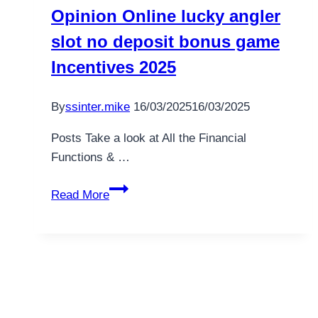
Opinion Online lucky angler
the
real
slot no deposit bonus game
deal
Incentives 2025
Cash
in
By
ssinter.mike
16/03/2025
16/03/2025
the
us
Posts Take a look at All the Financial
2026
Functions & …
SlotsMillion
Read More
Local
casino
Opinion
Online
lucky
angler