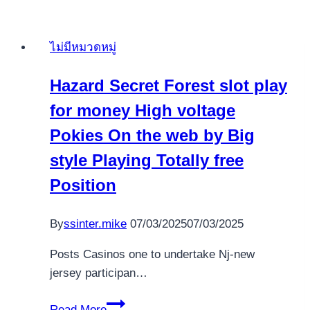
ไม่มีหมวดหมู่
Hazard Secret Forest slot play
for money High voltage
Pokies On the web by Big
style Playing Totally free
Position
By
ssinter.mike
07/03/2025
07/03/2025
Posts Casinos one to undertake Nj-new
jersey participan…
Hazard
Read More