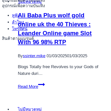
Totally
อุปกรณ์เพื่อความบันเทิง
ไม่มีหมวดหมู่
spójrz
อุปกรณ์เพื่อความบันเทิง
free
pod
Position
Ali Baba Plus wolf gold
หูฟัง
ów
ลำโพง
online uk the 40 Thieves :
stronę
โทรทัศน์
gierek
Leander Online game Slot
สินค้าตามแบรนด์
With 96 98% RTP
By
ssinter.mike
01/03/2025
01/03/2025
Blogs Totally free Revolves to your Gods of
Nature duri…
Ali
Read More
Baba
Plus
wolf
ไม่มีหมวดหมู่
gold