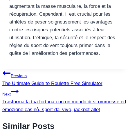
augmentant la masse musculaire, la force et la
récupération. Cependant, il est crucial pour les
athlètes de peser soigneusement les avantages
contre les risques potentiels associés à leur
utilisation. L’éthique, la sécurité et le respect des
règles du sport doivent toujours primer dans la
quête de l’amélioration des performances.
แนะแนว
Previous
The Ultimate Guide to Roulette Free Simulator
เรื่อง
Next
Trasforma la tua fortuna con un mondo di scommesse ed
emozione casinò, sport dal vivo, jackpot allet
Similar Posts