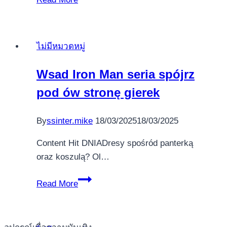
Secret
Forest
slot
ไม่มีหมวดหมู่
play
for
Wsad Iron Man seria spójrz
money
pod ów stronę gierek
High
voltage
Pokies
By
ssinter.mike
18/03/2025
18/03/2025
On
Content Hit DNIADresy spośród panterką
the
oraz koszulą? Ol…
web
by
Wsad
Read More
Big
Iron
style
Man
Playing
seria