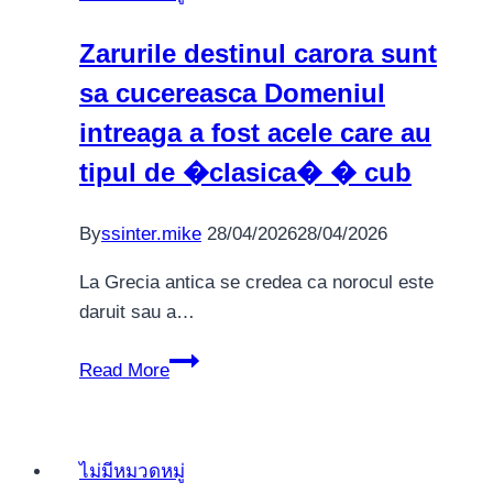
online
Zarurile destinul carora sunt
uk
sa cucereasca Domeniul
the
40
intreaga a fost acele care au
Thieves
tipul de �clasica� � cub
:
Leander
By
ssinter.mike
28/04/2026
28/04/2026
Online
game
La Grecia antica se credea ca norocul este
Slot
daruit sau a…
With
96
Zarurile
Read More
98%
destinul
RTP
carora
sunt
ไม่มีหมวดหมู่
sa