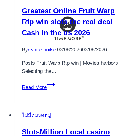
cucereasca
Greatest Online Fruit Warp
Domeniul
Rtp win slots the real deal
intreaga
a
Cash in the us 2026
fost
acele
By
ssinter.mike
03/08/2026
03/08/2026
care
au
Posts Fruit Warp Rtp win | Movies harbors
tipul
Selecting the…
de
Greatest
�clasica�
Read More
Online
�
Fruit
cub
Warp
ไม่มีหมวดหมู่
Rtp
win
SlotsMillion Local casino
slots