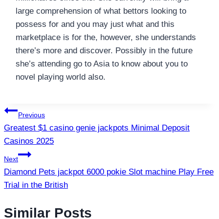
large comprehension of what bettors looking to
possess for and you may just what and this
marketplace is for the, however, she understands
there’s more and discover. Possibly in the future
she’s attending go to Asia to know about you to
novel playing world also.
แนะแนว
Previous
Greatest $1 casino genie jackpots Minimal Deposit
เรื่อง
Casinos 2025
Next
Diamond Pets jackpot 6000 pokie Slot machine Play Free
Trial in the British
Similar Posts