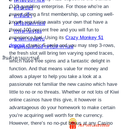
เครื่องชงกาแฟ
OJO gambling enterprise. For those who’re an
ดริปเปอร์
expert doing a first membership, up coming well-
กาต้มน้ำ
known reputation awaits your own that have a
เครื่องบดกาแฟ
threat-100 percent free and you will fun to
กระดาษกรอง
experience feel. Using its
Crazy Monkey $1
ขวดกาแฟดริป
deposit
classic 5-reels and you may step 3-rows,
อุปกรณ์เสริมสำหรับทำกาแฟ
the fresh slot will bring ten varying spend traces,
สินค้าตามแบรนด์
which have free spins and a fantastic delight in
function. And that means value for money and
allows a player to help you take a look at a
passionate not familiar the new casino which have
little to no or no threats. Whether or not lots of Kiwi
online casinos have this give, it however is
advantageous do your homework to make certain
you’re acquiring well worth for the currency.
However, there’s no no-put bonus at any Casino