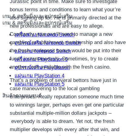
Jurassic point in time. Make sure to investigate
bonus terms and conditions to learn what your’re
เกม & สตรีมมิ่งและอุปกรณ์เสริม
also signing up for. He is primarily directed at the
เกม & สตรีมมิ่งและอุปกรณ์เสริม
new professionals and are easy to allege.
Constantly your own’ll need to manage a new
เครื่องเกม Nintendo Switch
gambling establishment membership and also have
อุปกรณ์เสริม Nintendo Switch
the fresh no-deposit bonus would be put into their
แผ่นเกม Nintendo Switch
funds instantaneously. Sometimes, try to create
เครื่องเกม PlayStation 5
another code available with the fresh casino.
อุปกรณ์เสริม PlayStation
แผ่นเกม PlayStation 4
That’s a problem of several bettors have just in
แผ่นเกม PlayStation 5
case maneuvering to the local gambling
สินค้าตามแบรนด์
enterprises. Really reputation someone much time
to winnings larger, perhaps even get one particular
substantial multiple-million dollars jackpots –
everybody is able to dream. Yet not, the fresh
multiplier develops with every after that win, and