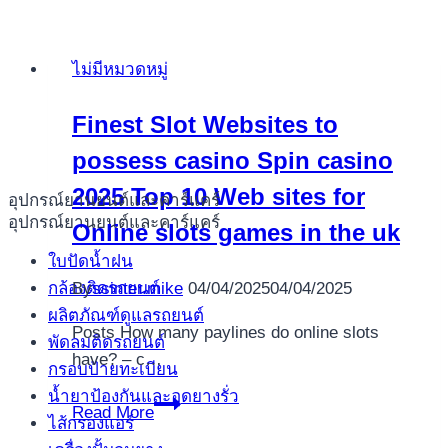
ไม่มีหมวดหมู่
Finest Slot Websites to
possess casino Spin casino
2025 Top 10 Web sites for
อุปกรณ์ยานยนต์และคาร์แคร์
อุปกรณ์ยานยนต์และคาร์แคร์
Online slots games in the uk
ใบปัดน้ำฝน
กล้องติดรถยนต์
By
ssinter.mike
04/04/2025
04/04/2025
ผลิตภัณฑ์ดูแลรถยนต์
Posts How many paylines do online slots
พัดลมติดรถยนต์
have? – c…
กรอบป้ายทะเบียน
น้ำยาป้องกันและอุดยางรั่ว
Finest
Read More
ไส้กรองแอร์
Slot