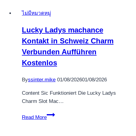
uk
Bodog
ไม่มีหมวดหมู่
cassino
com
Lucky Ladys machance
dinheiro
Kontakt in Schweiz Charm
real
Joker
Verbunden Aufführen
Apostar
Kostenlos
Slots
Acessível
By
ssinter.mike
01/08/2026
01/08/2026
na
Great
Content Sic Funktioniert Die Lucky Ladys
com
Charm Slot Mac…
Lucky
Read More
Ladys
machance