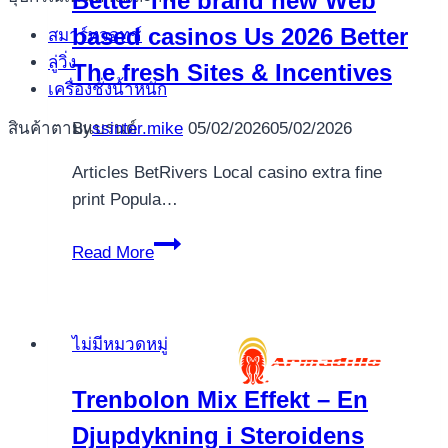
Better The brand new Web
based casinos Us 2026 Better
สมาร์ทวอทช์
ลู่วิ่ง
The fresh Sites & Incentives
เครื่องชั่งน้ำหนัก
สินค้าตามแบรนด์
By
ssinter.mike
05/02/2026
05/02/2026
Articles BetRivers Local casino extra fine
print Popula…
Better
Read More
The
brand
new
ไม่มีหมวดหมู่
Web
based
Trenbolon Mix Effekt – En
casinos
Djupdykning i Steroidens
Us