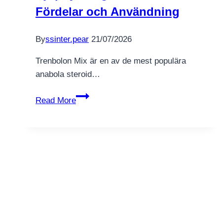
2026
Fördelar och Användning
Better
The
By
ssinter.pear
21/07/2026
fresh
Sites
Trenbolon Mix är en av de mest populära
&
anabola steroid…
Incentives
Trenbolon
Read More
Mix
Effekt
–
En
Djupdykning
i
Steroidens
Fördelar
och