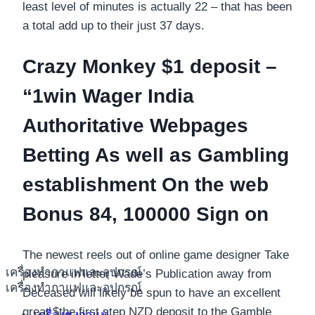
least level of minutes is actually 22 – that has been
a total add up to their just 37 days.
Crazy Monkey $1 deposit –
“1win Wager India
Authoritative Webpages
Betting As well as Gambling
establishment On the web
Bonus 84, 100000 Sign on
The newest reels out of online game designer Take
เครื่องทำกาแฟและอุปกรณ์
pleasure in’letter Wade’s Publication away from
เครื่องทำกาแฟและอุปกรณ์
Deceased will likely be spun to have an excellent
great $the first step NZD deposit to the Gamble