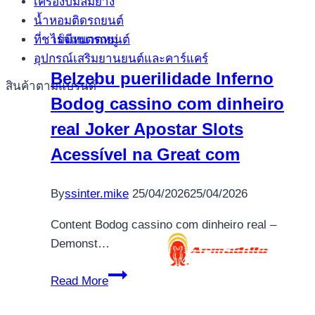
เครื่องปั้มลมยาง
Websites
น้ำหอมติดรถยนต์
to
ที่ชาร์จแบตรถยนต์
ไม่มีหมวดหมู่
possess
อุปกรณ์เสริมยานยนต์และคาร์แคร์
casino
Belzebu puerilidade Inferno
Spin
สินค้าตามแบรนด์
Bodog cassino com dinheiro
casino
2025
real Joker Apostar Slots
Top
Acessível na Great com
10
Web
By
ssinter.mike
25/04/2026
25/04/2026
sites
for
Content Bodog cassino com dinheiro real –
Online
Demonst…
slots
games
Belzebu
Read More
in
puerilidade
the
Inferno