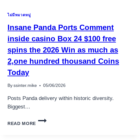
GIOCO
EN
ITALIA
LIGNE
ไม่มีหมวดหมู่
2026
$
COMPLETA
Insane Panda Ports Comment
inside casino Box 24 $100 free
spins the 2026 Win as much as
2,one hundred thousand Coins
Today
By
ssinter.mike
05/06/2026
Posts Panda delivery within historic diversity.
Biggest…
INSANE
READ MORE
PANDA
PORTS
COMMENT