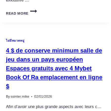
exklusive …
DIESSEITIGEN
READ MORE
VERMITTLUNGSPROVISION
INNERVIEREN
DIE
LESER
ENTWEDER
ไม่มีหมวดหมู่
SCHNELL
UNTER
4 $ de conserve minimum salle de
EINSATZ
VON
jeu dans un pays européen
DIE
Espaces gratuits avec 4 Mybet
REGISTRATION
UND
Book Of Ra emplacement en ligne
QUA
MARK
$
VERMITTLUNGSPROVISION
SOURCECODE
By
ssinter.mike
02/01/2026
Afin d’avoir une plus grande aspects avec leurs c…