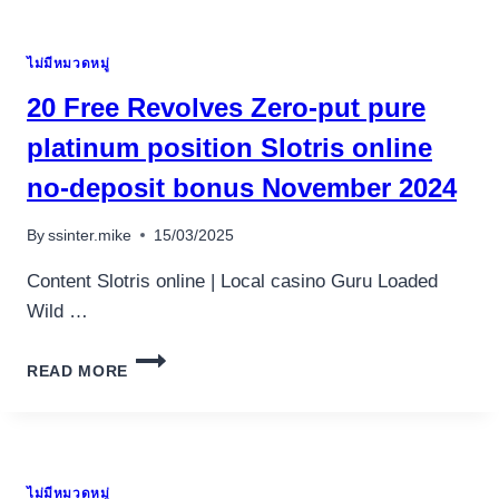
INSIDE
CASINO
ไม่มีหมวดหมู่
BOX
24
20 Free Revolves Zero-put pure
$100
FREE
platinum position Slotris online
SPINS
no-deposit bonus November 2024
THE
2026
WIN
By
ssinter.mike
15/03/2025
AS
MUCH
Content Slotris online | Local casino Guru Loaded
AS
Wild …
2,ONE
HUNDRED
20
THOUSAND
READ MORE
FREE
COINS
REVOLVES
TODAY
ZERO-
PUT
PURE
ไม่มีหมวดหมู่
PLATINUM