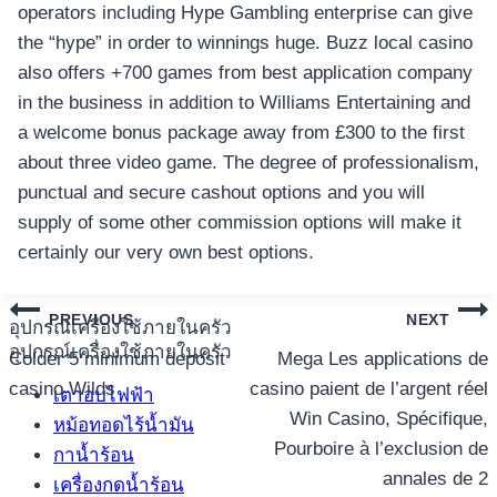
operators including Hype Gambling enterprise can give
the “hype” in order to winnings huge. Buzz local casino
also offers +700 games from best application company
in the business in addition to Williams Entertaining and
a welcome bonus package away from £300 to the first
about three video game. The degree of professionalism,
punctual and secure cashout options and you will
supply of some other commission options will make it
certainly our very own best options.
แนะแนว
PREVIOUS
NEXT
อุปกรณ์เครื่องใช้ภายในครัว
อุปกรณ์เครื่องใช้ภายในครัว
เรื่อง
Colder 5 minimum deposit
Mega Les applications de
casino Wilds
casino paient de l’argent réel
เตาอบไฟฟ้า
Win Casino, Spécifique,
หม้อทอดไร้น้ำมัน
Pourboire à l’exclusion de
กาน้ำร้อน
annales de 2
เครื่องกดน้ำร้อน