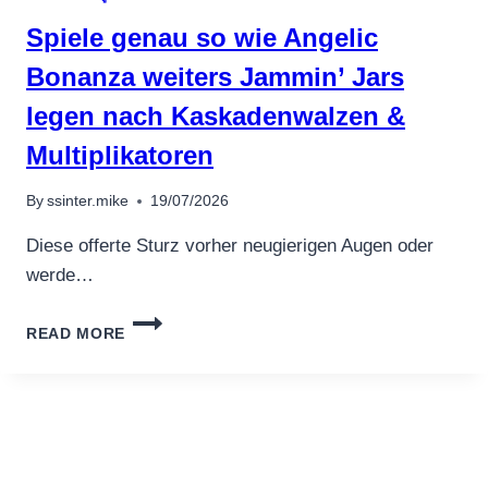
POSITION
Spiele genau so wie Angelic
SLOTRIS
ONLINE
Bonanza weiters Jammin’ Jars
NO-
legen nach Kaskadenwalzen &
DEPOSIT
BONUS
Multiplikatoren
NOVEMBER
2024
By
ssinter.mike
19/07/2026
Diese offerte Sturz vorher neugierigen Augen oder
werde…
SPIELE
READ MORE
GENAU
SO
WIE
ANGELIC
BONANZA
WEITERS
JAMMIN’