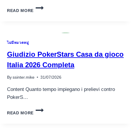
4
READ MORE
$
DE
CONSERVE
MINIMUM
SALLE
ไม่มีหมวดหมู่
DE
JEU
Giudizio PokerStars Casa da gioco
DANS
UN
Italia 2026 Completa
PAYS
EUROPÉEN
By
ssinter.mike
31/07/2026
ESPACES
GRATUITS
Content Quanto tempo impiegano i prelievi contro
AVEC
PokerS…
4
MYBET
GIUDIZIO
BOOK
READ MORE
POKERSTARS
OF
CASA
RA
DA
EMPLACEMENT