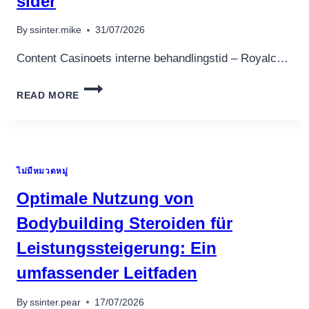
sider
BEHERRSCHEN
By
ssinter.mike
31/07/2026
Content Casinoets interne behandlingstid – Royalc…
PÅ
READ MORE
CASINOER
ROYALCASINO
PR.
JULI
2026
ไม่มีหมวดหมู่
GUIDE
TIL
Optimale Nutzung von
DANSKE
SPILLEBAN
Bodybuilding Steroiden für
SIDER
Leistungssteigerung: Ein
umfassender Leitfaden
By
ssinter.pear
17/07/2026