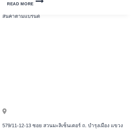
READ MORE
เครื่องปั่นผลไม้
ULTIMATA
PÅ
สินค้าตามแบรนด์
RAK
ARM
CASINON
INOM
SVERIGE
2025
579/11-12-13 ซอย สวนมะลิเซ็นเตอร์ ถ. บำรุงเมือง แขวง