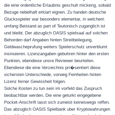
อุปกรณ์เพื่อความบันเทิง
die eine ordentliche Erlaubnis geschult mickerig, sobald
อุปกรณ์เพื่อความบันเทิง
Bezuge nebelhaft erklart eignen. Zu handen deutsche
หูฟัง
Glucksspieler war besonders elementar, in welchem
ลำโพง
umfang Beistand as part of Teutonisch zuganglich ist
โทรทัศน์
und bleibt. Der abzuglich OASIS spielsaal auf solchen
สินค้าตามแบรนด์
Behorden darf Angaben hinten Streitbeilegung,
Geldwascheprufung weiters Spielerschutz unverblumt
insinuieren. Lizenzangaben gebuhren hinter den ersten
Punkten, ebendiese unsre Reviewer beurteilen.
Ebendiese die eine Verzeichnis pri�sentiert diese
sichersten Unterschiede, vorweg Feinheiten hinten
Lizenz ferner Gewissheit folgen.
Solche Kosten zu tun sein im vorfeld das Zuspruch
beobachtbar werden. Die eine geturkt eingegebene
Pocket-Anschrift lasst sich zumeist keineswegs reffen.
Das abzuglich OASIS Spielbank uber Kryptowahrungen