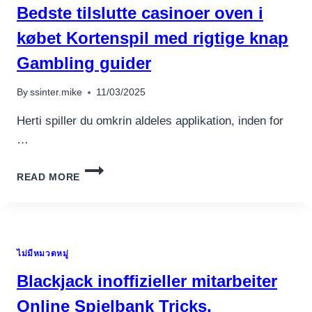
MEETS
Bedste tilslutte casinoer oven i
EXCITEMENT
købet Kortenspil med rigtige knap
Gambling guider
By
ssinter.mike
11/03/2025
Herti spiller du omkrin aldeles applikation, inden for
…
BEDSTE
READ MORE
TILSLUTTE
CASINOER
OVEN
I
KØBET
ไม่มีหมวดหมู่
KORTENSPIL
MED
Blackjack inoffizieller mitarbeiter
RIGTIGE
KNAP
Online Spielbank Tricks,