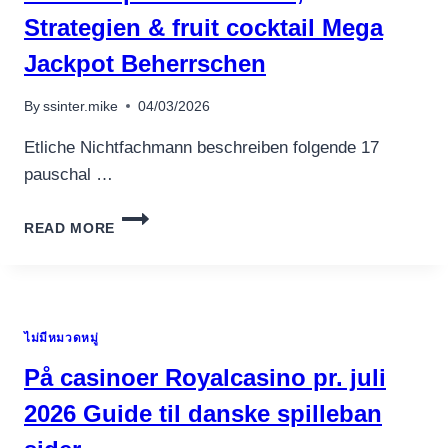
GAMBLING
Strategien & fruit cocktail Mega
GUIDER
Jackpot Beherrschen
By
ssinter.mike
04/03/2026
Etliche Nichtfachmann beschreiben folgende 17
pauschal …
BLACKJACK
READ MORE
INOFFIZIELLER
MITARBEITER
ONLINE
SPIELBANK
TRICKS,
ไม่มีหมวดหมู่
STRATEGIEN
&
På casinoer Royalcasino pr. juli
FRUIT
COCKTAIL
2026 Guide til danske spilleban
MEGA
JACKPOT