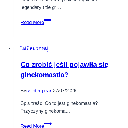
legendary title gr…
Bejeweled
Read More
Cascades
ماكينات
السلوت
ไม่มีหมวดหมู่
العب
100
Co zrobić jeśli pojawiła się
no
ginekomastia?
deposit
free
spins
By
ssinter.pear
27/07/2026
2025
Spis treści Co to jest ginekomastia?
الان
Przyczyny ginekoma…
Plan
Playing
Co
Read More
سلوتس