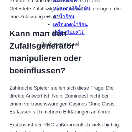
เตาอบไฟฟ้า
Prüfstellen sind eCOGRA und iTech Labs.
หม้อทอดไร้น้ำมัน
Getestete Zufallsalgorithmen sind die einzigen, die
กาน้ำร้อน
eine Zulassung erhalten.
เครื่องกดน้ำร้อน
Kann man den
เครื่องปั่นผลไม้
สินค้าตามแบรนด์
Zufallsgenerator
manipulieren oder
beeinflussen?
Zahlreiche Spieler stellen sich diese Frage. Die
direkte Antwort ist: Nein. Zumindest nicht bei
einem vertrauenswürdigen Casinos Ohne Oasis .
Es lassen sich mehrere Erklärungen anführen.
Erstens ist der RNG außerordentlich vielschichtig.