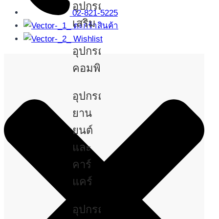
อุปกรณ์
02-821-5225
เสริม
ตะกร้าสินค้า
Wishlist
อุปกรณ์
คอมพิวเตอร์
อุปกรณ์
ยาน
ยนต์
และ
คาร์
แคร์
อุปกรณ์