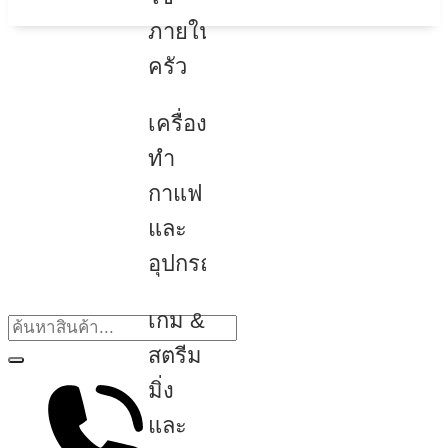
ภายใน
ครัว
เครื่อง
ทำ
กาแฟ
และ
อุปกรณ์
เกม &
สตรีม
มิ่ง
และ