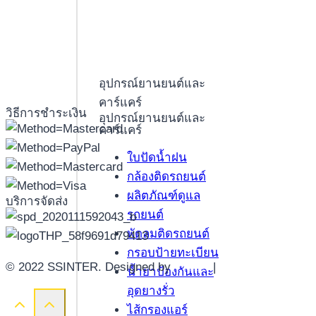
อุปกรณ์ยานยนต์และ
คาร์แคร์
วิธีการชำระเงิน
อุปกรณ์ยานยนต์และ
คาร์แคร์
ใบปัดน้ำฝน
กล้องติดรถยนต์
ผลิตภัณฑ์ดูแล
บริการจัดส่ง
รถยนต์
พัดลมติดรถยนต์
กรอบป้ายทะเบียน
© 2022 SSINTER. Designed by
YWDS
|
Sitemap
น้ำยาป้องกันและ
อุดยางรั่ว
ไส้กรองแอร์