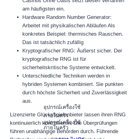
Casinos Ohne Oasis setzt diesen Verfahren
am häufigsten ein.
Hardware Random Number Generator:
Arbeitet mit physikalischen Abläufen Als
konkretes Beispiel: thermisches Rauschen.
Das ist tatsächlich zufällig
Kryptografischer RNG: Äußerst sicher. Der
kryptografische RNG ist für
sicherheitskritische Systeme entwickelt.
Unterschiedliche Techniken werden in
hybriden Systemen kombiniert. Sie punkten
durch höchste Sicherheit und Zuverlässigkeit
aus.
อุปกรณ์เครื่องใช้
Lizenzierte Glücksspielanbieter lassen ihren RNG
ภายในครัว
อุปกรณ์เครื่องใช้
kontinuierlich kontrollieren. Die Überprüfungen
ภายในครัว
führen unabhängige Behörden durch. Führende