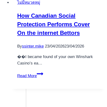
ไม่มีหมวดหมู่
pour
des
How Canadian Social
performances
Protection Performs Cover
optimales
On the internet Bettors
By
ssinter.mike
23/04/2026
23/04/2026
��I became found of your own Winshark
Casino’s ea…
How
Read More
Canadian
Social
Protection
Performs
Cover