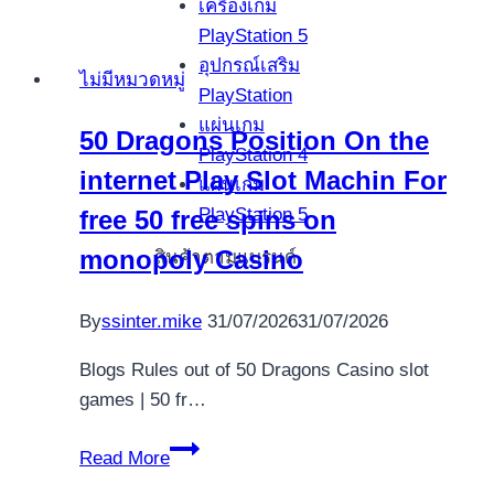
เครื่องเกม
de
PlayStation 5
las
อุปกรณ์เสริม
ไม่มีหมวดหมู่
ocasiones,
PlayStation
nuestro
แผ่นเกม
50 Dragons Position On the
casino
PlayStation 4
internet Play Slot Machin For
precisa
แผ่นเกม
la
PlayStation 5
free 50 free spins on
cual
monopoly Casino
สินค้าตามแบรนด์
registres
originario
By
ssinter.mike
31/07/2026
31/07/2026
referente
a
Blogs Rules out of 50 Dragons Casino slot
es
games | 50 fr…
invierno
pagina
50
Read More
Dragons