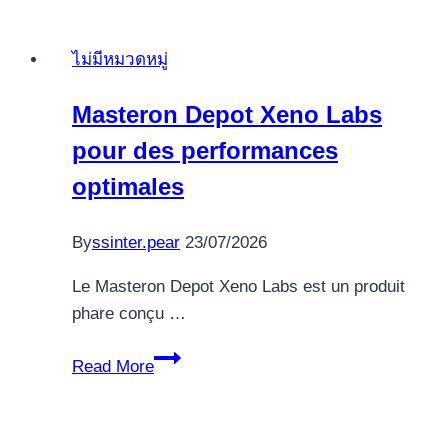
Position
On
ไม่มีหมวดหมู่
the
internet
Masteron Depot Xeno Labs
Play
pour des performances
Slot
Machin
optimales
For
free
By
ssinter.pear
23/07/2026
50
free
Le Masteron Depot Xeno Labs est un produit
spins
phare conçu …
on
Masteron
monopoly
Read More
Depot
Casino
Xeno
Labs