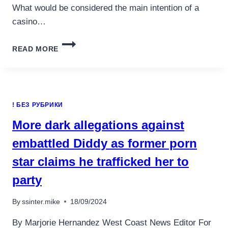
What would be considered the main intention of a
casino…
DISCOVER
READ MORE
WINNING
ADVANTAGES
AT
MALTCASINO
ONLINE
! БЕЗ РУБРИКИ
CASINO
More dark allegations against
embattled Diddy as former porn
star claims he trafficked her to
party
By
ssinter.mike
18/09/2024
By Marjorie Hernandez West Coast News Editor For