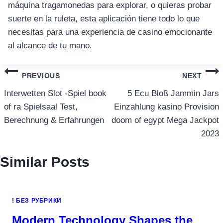
máquina tragamonedas para explorar, o quieras probar
suerte en la ruleta, esta aplicación tiene todo lo que
necesitas para una experiencia de casino emocionante
al alcance de tu mano.
แนะแนว
PREVIOUS
NEXT
เรื่อง
Interwetten Slot -Spiel book
5 Ecu Bloß Jammin Jars
of ra Spielsaal Test,
Einzahlung kasino Provision
Berechnung & Erfahrungen
doom of egypt Mega Jackpot
2023
Similar Posts
! БЕЗ РУБРИКИ
Modern Technology Shapes the