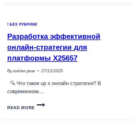
МАГАЗИНА
HTTPS
X689775
! БЕЗ РУБРИКИ
Разработка эффективной
онлайн-стратегии для
платформы X25657
By
ssinter.pear
27/12/2025
🔍 Что такое up x онлайн стратегия? В
современном…
РАЗРАБОТКА
READ MORE
ЭФФЕКТИВНОЙ
ОНЛАЙН-
СТРАТЕГИИ
ДЛЯ