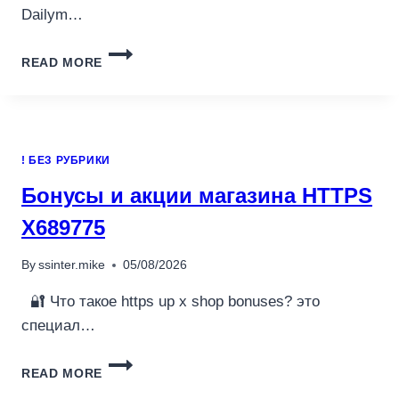
Dailym…
MORE
READ MORE
DARK
ALLEGATIONS
AGAINST
EMBATTLED
DIDDY
! БЕЗ РУБРИКИ
AS
FORMER
Бонусы и акции магазина HTTPS
PORN
STAR
X689775
CLAIMS
HE
By
ssinter.mike
05/08/2026
TRAFFICKED
HER
🔐 Что такое https up x shop bonuses? это
TO
специал…
PARTY
БОНУСЫ
READ MORE
И
АКЦИИ