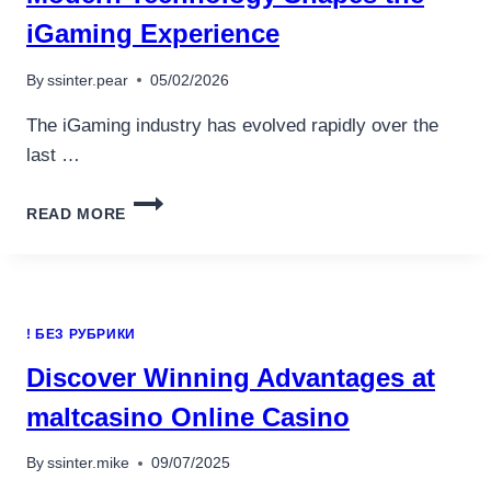
iGaming Experience
By
ssinter.pear
05/02/2026
The iGaming industry has evolved rapidly over the
last …
MODERN
READ MORE
TECHNOLOGY
SHAPES
THE
IGAMING
EXPERIENCE
! БЕЗ РУБРИКИ
Discover Winning Advantages at
maltcasino Online Casino
By
ssinter.mike
09/07/2025