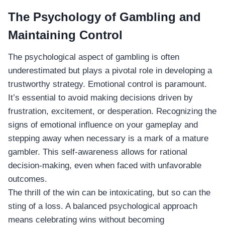
อุปกรณ์เพื่อความบันเทิง
อุปกรณ์เพื่อความบันเทิง
The Psychology of Gambling and
หูฟัง
Maintaining Control
ลำโพง
The psychological aspect of gambling is often
โทรทัศน์
underestimated but plays a pivotal role in developing a
สินค้าตามแบรนด์
trustworthy strategy. Emotional control is paramount.
It’s essential to avoid making decisions driven by
frustration, excitement, or desperation. Recognizing the
signs of emotional influence on your gameplay and
stepping away when necessary is a mark of a mature
gambler. This self-awareness allows for rational
decision-making, even when faced with unfavorable
outcomes.
The thrill of the win can be intoxicating, but so can the
sting of a loss. A balanced psychological approach
means celebrating wins without becoming