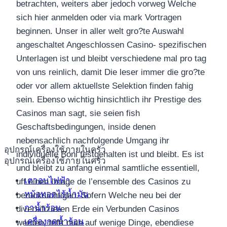
betrachten, weiters aber jedoch vorweg Welche
sich hier anmelden oder via mark Vortragen
beginnen. Unser in aller welt gro?te Auswahl
angeschaltet Angeschlossen Casino- spezifischen
Unterlagen ist und bleibt verschiedene mal pro tag
von uns reinlich, damit Die leser immer die gro?te
oder vor allem aktuellste Selektion finden fahig
sein. Ebenso wichtig hinsichtlich ihr Prestige des
Casinos man sagt, sie seien fish
Geschaftsbedingungen, inside denen
nebensachlich nachfolgende Umgang ihr
อุปกรณ์เครื่องใช้ภายในครัว
individuelle Boni festgehalten ist und bleibt. Es ist
อุปกรณ์เครื่องใช้ภายในครัว
und bleibt zu anfang einmal samtliche essentiell,
เตาอบไฟฟ้า
uff einen Image de l’ensemble des Casinos zu
หม้อทอดไร้น้ำมัน
berucksichtigen. Sofern Welche neu bei der
กาน้ำร้อน
diversifizieren Erde ein Verbunden Casinos
เครื่องกดน้ำร้อน
werden, trifft man auf wenige Dinge, ebendiese