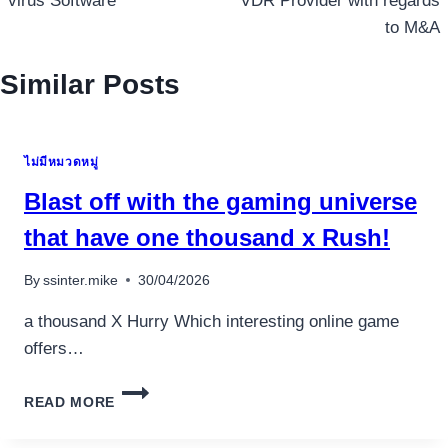
virus Software
VDR Provider with regards
to M&A
Similar Posts
ไม่มีหมวดหมู่
Blast off with the gaming universe
that have one thousand x Rush!
By
ssinter.mike
30/04/2026
a thousand X Hurry Which interesting online game
offers…
BLAST
READ MORE
OFF
WITH