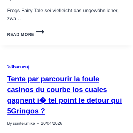
Frogs Fairy Tale sei vielleicht das ungewöhnlicher,
zwa…
FROGS
READ MORE
FAIRY
TALE,
AN
DIESER
STELLE
ไม่มีหมวดหมู่
GEBÜHRENFREI
BLAZING
Tente par parcourir la foule
STAR
SLOT
casinos du courbe los cuales
FREE
gagnent i� tel point le detour qui
SPINS
VORSPRECHEN,
5Gringos ?
ECHTGELD-
RAT
By
ssinter.mike
20/04/2026