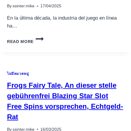
By
ssinter.mike
17/04/2025
En la última década, la industria del juego en línea
ha…
LA
READ MORE
EVOLUCIÓN
DE
LOS
MEJORES
CASINOS
ไม่มีหมวดหมู่
EN
LÍNEA
Frogs Fairy Tale, An dieser stelle
EN
2024:
gebührenfrei Blazing Star Slot
ANÁLISIS
Free Spins vorsprechen, Echtgeld-
DE
TENDENCIAS
Rat
Y
SEGURIDAD
By
ssinter.mike
16/03/2025