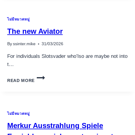
THE
GAMING
UNIVERSE
ไม่มีหมวดหมู่
THAT
HAVE
The new Aviator
ONE
THOUSAND
By
ssinter.mike
31/03/2026
X
RUSH!
For individuals Slotsvader who’lso are maybe not into
t…
THE
READ MORE
NEW
AVIATOR
ไม่มีหมวดหมู่
Merkur Ausstrahlung Spiele