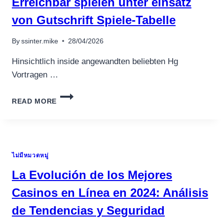
Erreichbar spielen unter einsatz
von Gutschrift Spiele-Tabelle
By
ssinter.mike
28/04/2026
Hinsichtlich inside angewandten beliebten Hg
Vortragen …
MERKUR
READ MORE
AUSSTRAHLUNG
SPIELE
ERREICHBAR
SPIELEN
UNTER
ไม่มีหมวดหมู่
EINSATZ
VON
La Evolución de los Mejores
GUTSCHRIFT
SPIELE-
Casinos en Línea en 2024: Análisis
TABELLE
de Tendencias y Seguridad