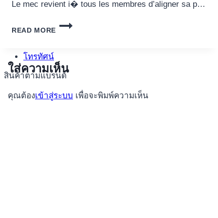
อุปกรณ์เพื่อความบันเทิง
Le mec revient i� tous les membres d’aligner sa p…
อุปกรณ์เพื่อความบันเทิง
TENTE
หูฟัง
READ MORE
PAR
ลำโพง
PARCOURIR
LA
โทรทัศน์
FOULE
ใส่ความเห็น
สินค้าตามแบรนด์
CASINOS
DU
คุณต้อง
เข้าสู่ระบบ
เพื่อจะพิมพ์ความเห็น
COURBE
LOS
CUALES
GAGNENT
I�
TEL
POINT
LE
DETOUR
QUI
5GRINGOS
?