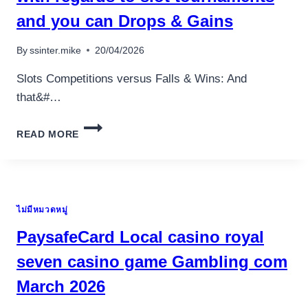
FRANCE
and you can Drops & Gains
By
ssinter.mike
20/04/2026
Slots Competitions versus Falls & Wins: And
that&#…
OUR
READ MORE
SECTION
IS
TO
TRY
TO
ไม่มีหมวดหมู่
GIVE
AN
PaysafeCard Local casino royal
EXPLANATION
FOR
seven casino game Gambling com
HEART
March 2026
DISTINCTIONS
WITH