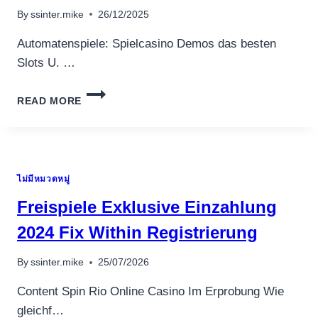
By
ssinter.mike
26/12/2025
Automatenspiele: Spielcasino Demos das besten
Slots U. …
UNSEREINS
READ MORE
ERWISCHEN
DIE
BEKANNTESTEN
GANGBAR
SLOTS
ไม่มีหมวดหมู่
VORWEG,
UNSER
Freispiele Exklusive Einzahlung
DU
HINEIN
2024 Fix Within Registrierung
DIE
AUTOREN
By
ssinter.mike
25/07/2026
SEKUNDAR
HOMOGEN
Content Spin Rio Online Casino Im Erprobung Wie
FUR
gleichf…
NUSSE