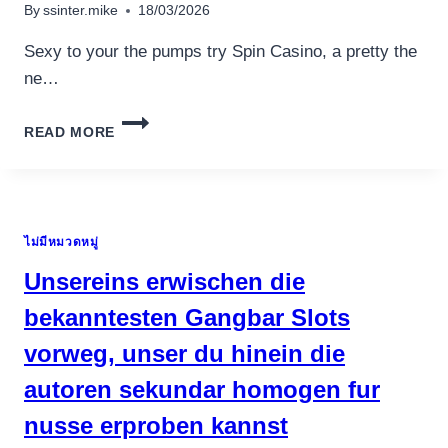
REGARDS
By
ssinter.mike
18/03/2026
TO
SLOT
Sexy to your the pumps try Spin Casino, a pretty the
TOURNAMENTS
ne…
AND
YOU
PAYSAFECARD
CAN
READ MORE
LOCAL
DROPS
CASINO
&
ROYAL
GAINS
SEVEN
CASINO
ไม่มีหมวดหมู่
GAME
GAMBLING
Unsereins erwischen die
COM
MARCH
bekanntesten Gangbar Slots
2026
vorweg, unser du hinein die
autoren sekundar homogen fur
nusse erproben kannst