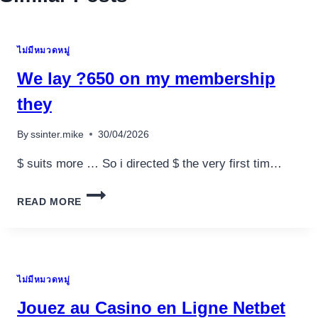
ไม่มีหมวดหมู่
We lay ?650 on my membership
they
By
ssinter.mike
30/04/2026
$ suits more … So i directed $ the very first tim…
WE
READ MORE
LAY
?
650
ON
MY
ไม่มีหมวดหมู่
MEMBERSHIP
THEY
Jouez au Casino en Ligne Netbet