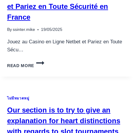
et Pariez en Toute Sécurité en
France
By
ssinter.mike
19/05/2025
Jouez au Casino en Ligne Netbet et Pariez en Toute
Sécu…
JOUEZ
READ MORE
AU
CASINO
EN
LIGNE
NETBET
ไม่มีหมวดหมู่
ET
PARIEZ
Our section is to try to give an
EN
TOUTE
explanation for heart distinctions
SÉCURITÉ
with regards to slot tournaments
EN