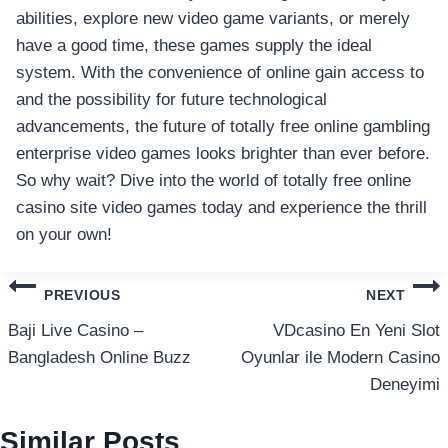
อุปกรณ์เพื่อความบันเทิง
abilities, explore new video game variants, or merely
อุปกรณ์เพื่อความบันเทิง
have a good time, these games supply the ideal
หูฟัง
system. With the convenience of online gain access to
ลำโพง
and the possibility for future technological
โทรทัศน์
advancements, the future of totally free online gambling
enterprise video games looks brighter than ever before.
สินค้าตามแบรนด์
So why wait? Dive into the world of totally free online
casino site video games today and experience the thrill
on your own!
แนะแนว
PREVIOUS
NEXT
เรื่อง
Baji Live Casino –
VDcasino En Yeni Slot
Bangladesh Online Buzz
Oyunlar ile Modern Casino
Deneyimi
Similar Posts