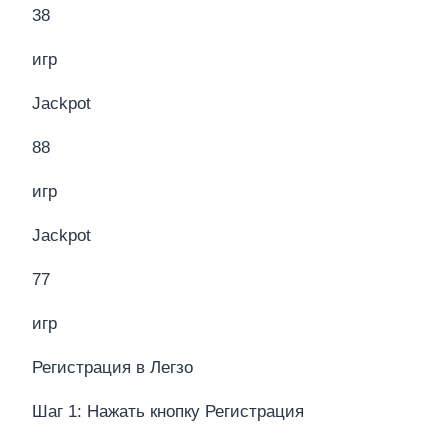
38
игр
Jackpot
88
игр
Jackpot
77
игр
Регистрация в Легзо
Шаг 1: Нажать кнопку Регистрация