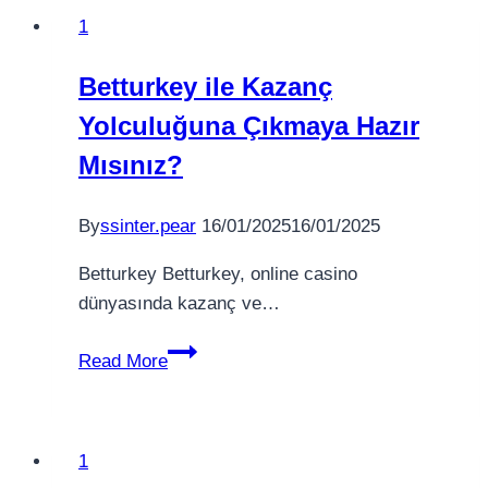
1
Betturkey ile Kazanç
Yolculuğuna Çıkmaya Hazır
Mısınız?
By
ssinter.pear
16/01/2025
16/01/2025
Betturkey Betturkey, online casino
dünyasında kazanç ve…
Betturkey
Read More
ile
Kazanç
Yolculuğuna
1
Çıkmaya