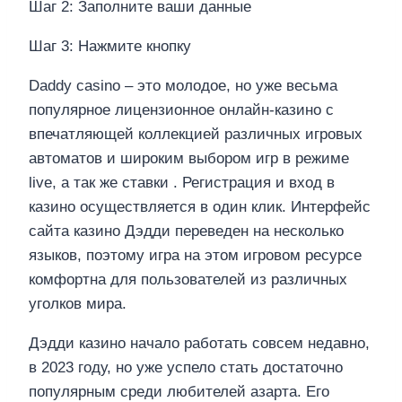
Шаг 2: Заполните ваши данные
Шаг 3: Нажмите кнопку
Daddy casino – это молодое, но уже весьма
популярное лицензионное онлайн-казино с
впечатляющей коллекцией различных игровых
автоматов и широким выбором игр в режиме
live, а так же ставки . Регистрация и вход в
казино осуществляется в один клик. Интерфейс
сайта казино Дэдди переведен на несколько
языков, поэтому игра на этом игровом ресурсе
комфортна для пользователей из различных
уголков мира.
Дэдди казино начало работать совсем недавно,
в 2023 году, но уже успело стать достаточно
популярным среди любителей азарта. Его