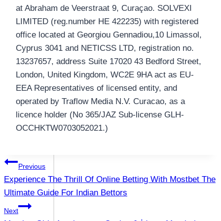
at Abraham de Veerstraat 9, Curaçao. SOLVEXI
LIMITED (reg.number HE 422235) with registered
office located at Georgiou Gennadiou,10 Limassol,
Cyprus 3041 and NETICSS LTD, registration no.
13237657, address Suite 17020 43 Bedford Street,
London, United Kingdom, WC2E 9HA act as EU-
EEA Representatives of licensed entity, and
operated by Traflow Media N.V. Curacao, as a
licence holder (No 365/JAZ Sub-license GLH-
OCCHKTW0703052021.)
แนะแนว
Previous
Experience The Thrill Of Online Betting With Mostbet The
เรื่อง
Ultimate Guide For Indian Bettors
Next