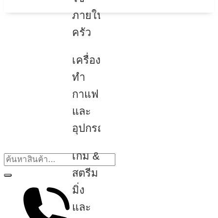
ภายใน
ครัว
เครื่อง
ทำ
กาแฟ
และ
อุปกรณ์
เกม &
สตรีม
มิ่ง
และ