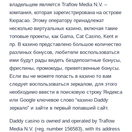
владельцем является Traflow Media N.V. –
компания, которая зарегистрирована на острове
Кюрасао. Этому оператору принадлежат
несколько виртуальных казино, включая такие
топовые проекты, как Gama, Cat Casino, Kent и
пр. В казино представлено большое количество
разлиных бонусов, любители воспользоваться
ими будут рады видеть бездепозитные бонусы,
фриспины, промокоды, приветсвенные бонусы.
Если вы не можете попасть в казино то вам
следует воспользоваться зеркалом, для этого
необходимо ввести в поисковую строку Яндекса
или Google ключевое слово “казино Daddy
зеркало” и зайти в первый попавший сайт.
Daddy casino is owned and operated by Traflow
Media N.V. (reg. number 156583), with its address