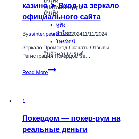
บันเทิง
казино ➤ Вход на зеркало
vybrat
อุปกรณ์เพื่อความ
si
บันเทิง
официального сайта
správný
หูฟัง
bonus
ลำโพง
By
ssinter.pear
11/11/2024
11/11/2024
โทรทัศน์
Зеркало Промокод Скачать Отзывы
สินค้าตามแบรนด์
Регистрация Покердом зе…
Покердом
Read More
(Pokerdom)
казино
➤
1
Вход
на
Покердом — покер-рум на
зеркало
реальные деньги
официального
сайта