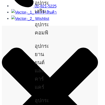
อุปกรณ์
02-821-5225
เสริม
ตะกร้าสินค้า
Wishlist
อุปกรณ์
คอมพิวเตอร์
อุปกรณ์
ยาน
ยนต์
และ
คาร์
แคร์
อุปกรณ์