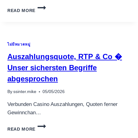
FIFTY
READ MORE
NO-
DEPOSIT
FREE
SPINS
SAFARI
ไม่มีหมวดหมู่
HEAT
SLOT
Auszahlungsquote, RTP & Co �
RTP
FOR
Unser sichersten Begriffe
THE
abgesprochen
ODIN’S
TREE
FROM
By
ssinter.mike
05/05/2026
THE
BETBEAST
Verbunden Casino Auszahlungen, Quoten ferner
LOCAL
Gewinnchan…
CASINO
DECEMBER
AUSZAHLUNGSQUOTE,
13,
READ MORE
RTP
2024
&