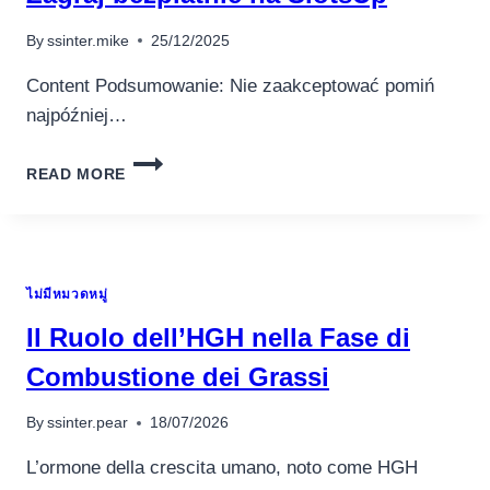
By
ssinter.mike
25/12/2025
Content Podsumowanie: Nie zaakceptować pomiń
najpóźniej…
ŚWIEŻE
READ MORE
AUTOMATY
DO
GIEREK
2025
ZAGRAJ
ไม่มีหมวดหมู่
BEZPŁATNIE
NA
Il Ruolo dell’HGH nella Fase di
SLOTSUP
Combustione dei Grassi
By
ssinter.pear
18/07/2026
L’ormone della crescita umano, noto come HGH