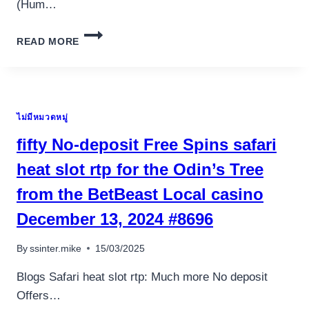
(Hum…
IL
READ MORE
RUOLO
DELL’HGH
NELLA
FASE
DI
ไม่มีหมวดหมู่
COMBUSTIONE
DEI
fifty No-deposit Free Spins safari
GRASSI
heat slot rtp for the Odin’s Tree
from the BetBeast Local casino
December 13, 2024 #8696
By
ssinter.mike
15/03/2025
Blogs Safari heat slot rtp: Much more No deposit
Offers…