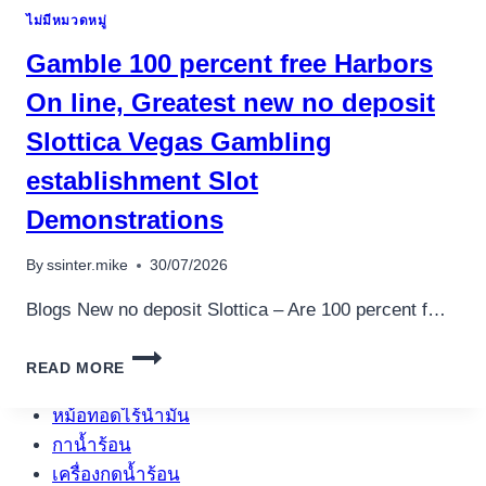
7780+
ไม่มีหมวดหมู่
DE
GAMING
Gamble 100 percent free Harbors
SALLE
DE
On line, Greatest new no deposit
JEU
Slottica Vegas Gambling
GRATIS
UN
establishment Slot
PEU
Demonstrations
By
ssinter.mike
30/07/2026
Blogs New no deposit Slottica – Are 100 percent f…
อุปกรณ์เครื่องใช้ภายในครัว
อุปกรณ์เครื่องใช้ภายในครัว
GAMBLE
READ MORE
100
เตาอบไฟฟ้า
PERCENT
หม้อทอดไร้น้ำมัน
FREE
กาน้ำร้อน
HARBORS
ON
เครื่องกดน้ำร้อน