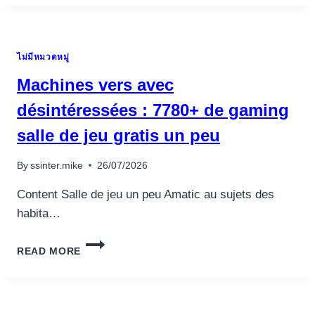
#8696
CO
�
UNSER
ไม่มีหมวดหมู่
SICHERSTEN
BEGRIFFE
Machines vers avec
ABGESPROCHEN
désintéressées : 7780+ de gaming
salle de jeu gratis un peu
By
ssinter.mike
26/07/2026
Content Salle de jeu un peu Amatic au sujets des
habita…
MACHINES
READ MORE
VERS
AVEC
DÉSINTÉRESSÉES
: