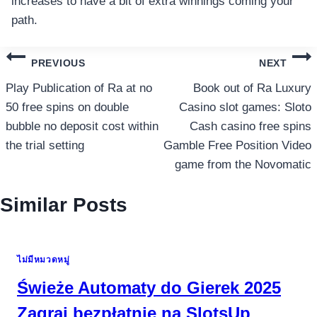
increases to have a bit of extra winnings coming your
path.
แนะแนว
PREVIOUS
NEXT
เรื่อง
Play Publication of Ra at no
Book out of Ra Luxury
50 free spins on double
Casino slot games: Sloto
bubble no deposit cost within
Cash casino free spins
the trial setting
Gamble Free Position Video
game from the Novomatic
Similar Posts
ไม่มีหมวดหมู่
Świeże Automaty do Gierek 2025
Zagraj bezpłatnie na SlotsUp