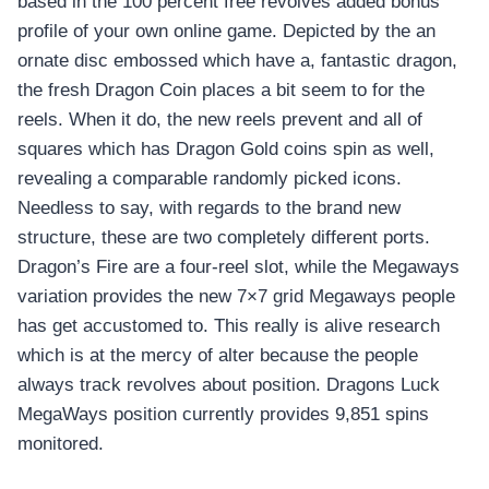
อุปกรณ์เพื่อความบันเทิง
based in the 100 percent free revolves added bonus
อุปกรณ์เพื่อความบันเทิง
profile of your own online game. Depicted by the an
ornate disc embossed which have a, fantastic dragon,
หูฟัง
the fresh Dragon Coin places a bit seem to for the
ลำโพง
reels. When it do, the new reels prevent and all of
โทรทัศน์
squares which has Dragon Gold coins spin as well,
สินค้าตามแบรนด์
revealing a comparable randomly picked icons.
Needless to say, with regards to the brand new
structure, these are two completely different ports.
Dragon’s Fire are a four-reel slot, while the Megaways
variation provides the new 7×7 grid Megaways people
has get accustomed to. This really is alive research
which is at the mercy of alter because the people
always track revolves about position. Dragons Luck
MegaWays position currently provides 9,851 spins
monitored.