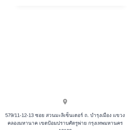
Score
100
planet
of
the
apes
no
deposit
100
percent
free
Revolves
Greatest
£5
Lowest
579/11-12-13 ซอย สวนมะลิเซ็นเตอร์ ถ. บำรุงเมือง แขวง
Deposit
คลองมหานาค เขตป้อมปราบศัตรูพ่าย กรุงเทพมหานคร
Gambling