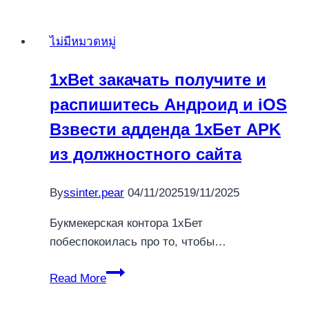
free
Position
ไม่มีหมวดหมู่
play
monster
1xBet закачать получите и
mash
распишитесь Андроид и iOS
cash
slot
Взвести адденда 1хБет APK
machine
из должностного сайта
Video
game
By
ssinter.pear
04/11/2025
19/11/2025
to
get
Букмекерская контора 1хБет
dollars
побеспокоилась про то, чтобы…
Honours!
1xBet
Read More
закачать
получите