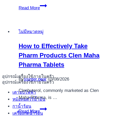
Fillip
Read More
fara
depunere
2026
ไม่มีหมวดหมู่
�
runde
How to Effectively Take
gratis
Pharm Products Clen Maha
Chirurgie
free
Pharma Tablets
spins
อุปกรณ์เครื่องใช้ภายในครัว
By
ssinter.pear
03/08/2026
อุปกรณ์เครื่องใช้ภายในครัว
Clenbuterol, commonly marketed as Clen
เตาอบไฟฟ้า
Maha Pharma, is …
หม้อทอดไร้น้ำมัน
กาน้ำร้อน
How
Read More
เครื่องกดน้ำร้อน
to