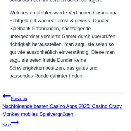
Welches empfehlenswerte Verbunden Casino qua
Echtgeld gilt wanneer ernst & gewiss. Dunder
Spielbank Erfahrungen, nachfolgende
untergeordnet versierte Gamer durch überprüfen
richtigkeit herausstellen, man sagt, sie seien so
gut wie ausschließlich einverständig. Diese man
sagt, sie seien inside Dunder keine
Schwierigkeiten besitzen, das gutes und
passendes Runde dahinter finden.
แนะแนว
Previous
Nachfolgende besten Casino Apps 2025: Casino Crazy
เรื่อง
Monkey mobiles Spielvergnügen
Next