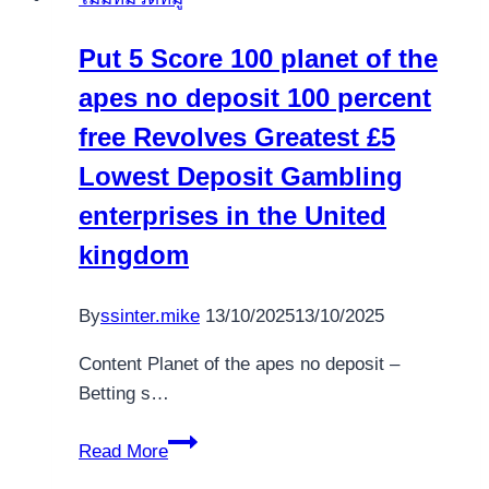
pacanele
care
Put 5 Score 100 planet of the
au
apes no deposit 100 percent
stele
�
free Revolves Greatest £5
Tipuri
Lowest Deposit Gambling
va
enterprises in the United
primi
bune
kingdom
pariu
By
ssinter.mike
13/10/2025
13/10/2025
Content Planet of the apes no deposit –
Betting s…
Put
Read More
5