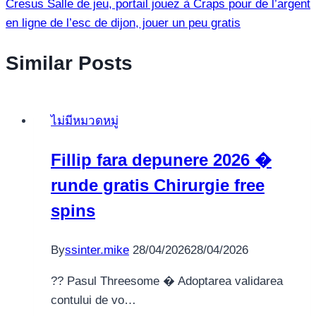
Cresus Salle de jeu, portail jouez à Craps pour de l’argent
en ligne de l’esc de dijon, jouer un peu gratis
Similar Posts
ไม่มีหมวดหมู่
Fillip fara depunere 2026 �
runde gratis Chirurgie free
spins
By
ssinter.mike
28/04/2026
28/04/2026
?? Pasul Threesome � Adoptarea validarea
contului de vo…