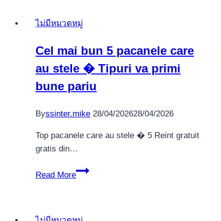
и
ไม่มีหมวดหมู่
распишитесь
Андроид
Cel mai bun 5 pacanele care
и
au stele � Tipuri va primi
iOS
Взвести
bune pariu
адденда
1хБет
By
ssinter.mike
28/04/2026
28/04/2026
APK
из
Top pacanele care au stele � 5 Reint gratuit
должностного
gratis din…
сайта
Cel
Read More
mai
bun
5
ไม่มีหมวดหมู่