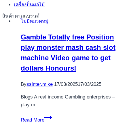
เครื่องปั่นผลไม้
Effectively
Take
สินค้าตามแบรนด์
ไม่มีหมวดหมู่
Pharm
Products
Gamble Totally free Position
Clen
play monster mash cash slot
Maha
Pharma
machine Video game to get
Tablets
dollars Honours!
By
ssinter.mike
17/03/2025
17/03/2025
Blogs A real income Gambling enterprises –
play m…
Gamble
Read More
Totally