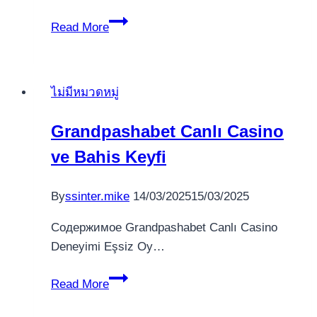
the
Quali
Read More
Crazy
Steroidi
io
Anabolizzanti
Gambling
Sono
enterprise
ไม่มีหมวดหมู่
Adatti
allo
Grandpashabet Canlı Casino
Stacking?
ve Bahis Keyfi
By
ssinter.mike
14/03/2025
15/03/2025
Содержимое Grandpashabet Canlı Casino
Deneyimi Eşsiz Oy…
Grandpashabet
Read More
Canlı
Casino