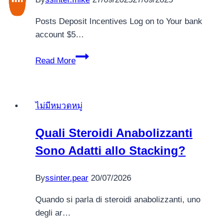
Posts Deposit Incentives Log on to Your bank
account $5…
Valley
Read More
Out
of
out
ไม่มีหมวดหมู่
of
Pharaohs
Quali Steroidi Anabolizzanti
Fool
Sono Adatti allo Stacking?
around
with
Bitcoin
By
ssinter.pear
20/07/2026
or
Quando si parla di steroidi anabolizzanti, uno
Crypto
degli ar…
from