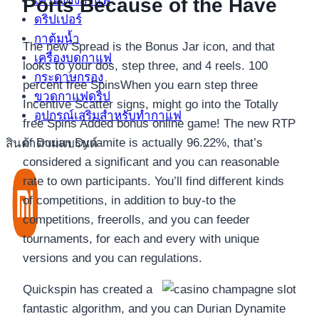
เครื่องชงกาแฟ
Ports Because of the Have
ดริปเปอร์
กาต้มน้ำ
The new Spread is the Bonus Jar icon, and that
เครื่องบดกาแฟ
looks to your dos, step three, and 4 reels. 100
กระดาษกรอง
percent free SpinsWhen you earn step three
ขวดกาแฟดริป
Incentive Scatter signs, might go into the Totally
อุปกรณ์เสริมสำหรับทำกาแฟ
free Spins Added bonus online game! The new RTP
of Durian Dynamite is actually 96.22%, that’s
สินค้าตามแบรนด์
considered a significant and you can reasonable
rate to own participants. You’ll find different kinds
of competitions, in addition to buy-to the
competitions, freerolls, and you can feeder
tournaments, for each and every with unique
versions and you can regulations.
Quickspin has created a
fantastic algorithm, and you can Durian Dynamite