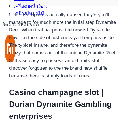
เครื่องกดน้ำร้อน
เครื่องปั่นผลไม้
If the free Spins is actually caused they’s you’ll
manage to for much more the initial step Dynamite
สินค้าตามแบรนด์
Reel. When that happens, the newest Dynamite
Have on the side of just one’s yard empties aside.
The typical insane, and therefore the dynamite
crazy that comes out of the unique Dynamite Reel
3.
It’s so easy to possess an old fruits slot
discover forgotten to the the brand new shuffle
because there is simply loads of ones.
Casino champagne slot |
Durian Dynamite Gambling
enterprises