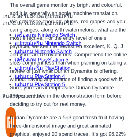
The overall game monitor try bright and colourful,
and it is generally an apple machine translation.
เกม & สตรีมมิ่งและอุปกรณ์เสริม
We could see cherries, plums, red grapes and you
เกม & สตรีมมิ่งและอุปกรณ์เสริม
can oranges, along with watermelons, what are the
เครื่องเกม Nintendo Switch
most effective. For the entry level of one’s
อุปกรณ์เสริม Nintendo Switch
paytable, we see the newest An excellent, K, Q, J
แผ่นเกม Nintendo Switch
and you can 10 royal icons. Comprehend the online
เครื่องเกม PlayStation 5
slots comment less than when planning on taking a
อุปกรณ์เสริม PlayStation
review of just what Durian Dynamite is offering,
แผ่นเกม PlayStation 4
without having any chance of finding a good whiff.
แผ่นเกม PlayStation 5
Sure, you can attempt aside Durian Dynamite
100percent free in the demonstration form before
สินค้าตามแบรนด์
deciding to try out for real money.
Durian Dynamite are a 5×3 good fresh fruit having
three-dimensional image and great animated
graphics, enjoyed 20 spend traces. It’s got 96.22%