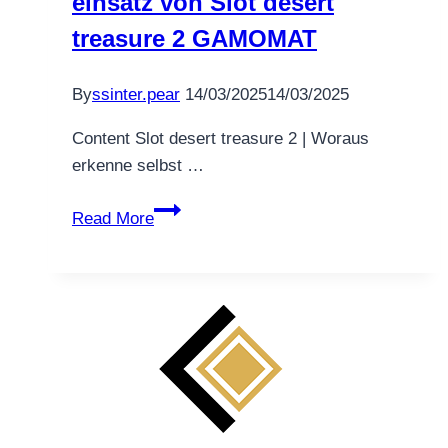
einsatz von Slot desert
treasure 2 GAMOMAT
By
ssinter.pear
14/03/2025
14/03/2025
Content Slot desert treasure 2 | Woraus
erkenne selbst …
Crystal
Read More
Ball
Slot
Entdecke
magische
Gewinne
unter
einsatz
von