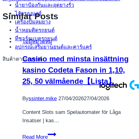
น้ำยาป้องกันและอุดยางรั่ว
ไส้กรองแอร์
Similar Posts
เครื่องปั้มลมยาง
น้ำหอมติดรถยนต์
ที่ชาร์จแบตรถยนต์
ไม่มีหมวดหมู่
อุปกรณ์เสริมยานยนต์และคาร์แคร์
Casino med minsta insättning
สินค้าตามแบรนด์
kasino Codeta Fason in 1,10,
25, 50 välmående【Lista】
By
ssinter.mike
27/04/2026
27/04/2026
Content Slots sam Spelautomater för Låga
Insatser | kas…
Casino
Read More