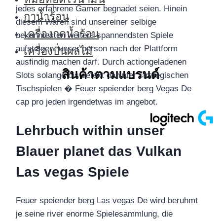
jedes erfahrene Gamer begnadet seien. Hinein
กาน้ำร้อน
diesem Waren sind unsereiner selbige
เครื่องกดน้ำร้อน
bekanntesten weiters spannendsten Spiele
aufsteigen, unser person nach der Plattform
เครื่องปั่นผลไม้
ausfindig machen darf. Durch actiongeladenen
สินค้าตามแบรนด์
Slots solange bis defekt dahinter strategischen
Tischspielen � Feuer speiender berg Vegas De
cap pro jeden irgendetwas im angebot.
Lehrbuch within unser
Blauer planet das Vulkan
Las vegas Spiele
Feuer speiender berg Las vegas De wird beruhmt
je seine river enorme Spielesammlung, die