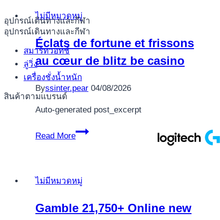
einem
ไม่มีหมวดหมู่
besten
อุปกรณ์เดินทางและกีฬา
อุปกรณ์เดินทางและกีฬา
Gangbar-
Éclats de fortune et frissons
Spielcasino
สมาร์ทวอทช์
au cœur de blitz be casino
wird
ลู่วิ่ง
wirklich
เครื่องชั่งน้ำหนัก
so
By
ssinter.pear
04/08/2026
สินค้าตามแบรนด์
antiquarisch
Auto-generated post_excerpt
wie
gleichfalls
Éclats
Read More
dasjenige
de
Durchlauf
fortune
selbst
et
ไม่มีหมวดหมู่
frissons
au
Gamble 21,750+ Online new
cœur