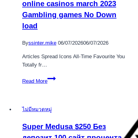
online casinos march 2023
de
blitz
Gambling games No Down
be
load
casino
By
ssinter.mike
06/07/2026
06/07/2026
Articles Spread Icons All-Time Favourite You
Totally fr…
Gamble
Read More
21,750+
Online
new
ไม่มีหมวดหมู่
online
casinos
Super Medusa $250 Без
march
депозит 100 сайт процента
2023