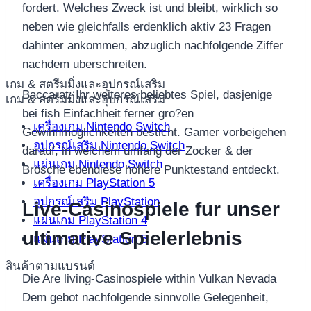
fordert. Welches Zweck ist und bleibt, wirklich so
neben wie gleichfalls erdenklich aktiv 23 Fragen
dahinter ankommen, abzuglich nachfolgende Ziffer
nachdem uberschreiten.
เกม & สตรีมมิ่งและอุปกรณ์เสริม
Baccarat: Ihr weiteres beliebtes Spiel, dasjenige
เกม & สตรีมมิ่งและอุปกรณ์เสริม
bei fish Einfachheit ferner gro?en
เครื่องเกม Nintendo Switch
Gewinnmoglichkeiten besticht. Gamer vorbeigehen
อุปกรณ์เสริม Nintendo Switch
darauf, in welchem umfang der Zocker & der
แผ่นเกม Nintendo Switch
Brosche ebendiese hohere Punktestand entdeckt.
เครื่องเกม PlayStation 5
อุปกรณ์เสริม PlayStation
Live-Casinospiele fur unser
แผ่นเกม PlayStation 4
ultimative Spielerlebnis
แผ่นเกม PlayStation 5
สินค้าตามแบรนด์
Die Are living-Casinospiele within Vulkan Nevada
Dem gebot nachfolgende sinnvolle Gelegenheit,