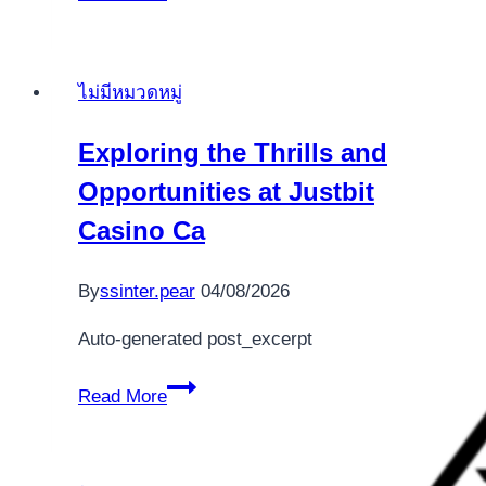
med
minsta
insättning
ไม่มีหมวดหมู่
kasino
Codeta
Exploring the Thrills and
Fason
Opportunities at Justbit
in
1,10,
Casino Ca
25,
50
By
ssinter.pear
04/08/2026
välmående【Lista】
Auto-generated post_excerpt
Exploring
Read More
the
Thrills
and