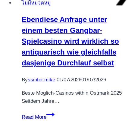
ไม่มีหมวดหมู่
Opportunities
at
Ebendiese Anfrage unter
Justbit
einem besten Gangbar-
Casino
Ca
Spielcasino wird wirklich so
antiquarisch wie gleichfalls
dasjenige Durchlauf selbst
By
ssinter.mike
01/07/2026
01/07/2026
Beste Moglich-Casinos within Ostmark 2025
Seitdem Jahre…
Ebendiese
Read More
Anfrage
unter