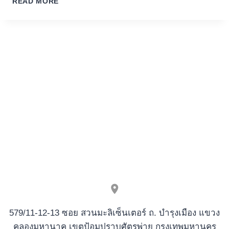
READ MORE
IS
LARGELY
PREFERRED
SELECTION
CERTAINLY
ONLINE
CASINO
DESK
ONLINE
GAME
579/11-12-13 ซอย สวนมะลิเซ็นเตอร์ ถ. บำรุงเมือง แขวง
คลองมหานาค เขตป้อมปราบศัตรูพ่าย กรุงเทพมหานคร