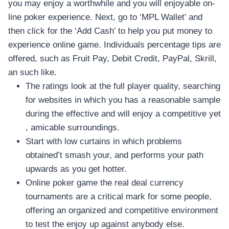
อุปกรณ์เพื่อความบันเทิง
you may enjoy a worthwhile and you will enjoyable on-
อุปกรณ์เพื่อความบันเทิง
line poker experience. Next, go to ‘MPL Wallet’ and
then click for the ‘Add Cash’ to help you put money to
หูฟัง
experience online game. Individuals percentage tips are
ลำโพง
offered, such as Fruit Pay, Debit Credit, PayPal, Skrill,
โทรทัศน์
an such like.
สินค้าตามแบรนด์
The ratings look at the full player quality, searching
for websites in which you has a reasonable sample
during the effective and will enjoy a competitive yet
, amicable surroundings.
Start with low curtains in which problems
obtained’t smash your, and performs your path
upwards as you get hotter.
Online poker game the real deal currency
tournaments are a critical mark for some people,
offering an organized and competitive environment
to test the enjoy up against anybody else.