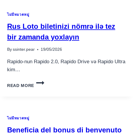
E
RISCHI
ไม่มีหมวดหมู่
PER
GLI
Rus Loto biletinizi nömrə ilə tez
ATLETI
bir zamanda yoxlayın
By
ssinter.pear
19/05/2026
Rapido-nun Rapido 2.0, Rapido Drive və Rapido Ultra
kim…
RUS
READ MORE
LOTO
BILETINIZI
NÖMRƏ
ILƏ
TEZ
ไม่มีหมวดหมู่
BIR
ZAMANDA
Beneficia del bonus di benvenuto
YOXLAYIN