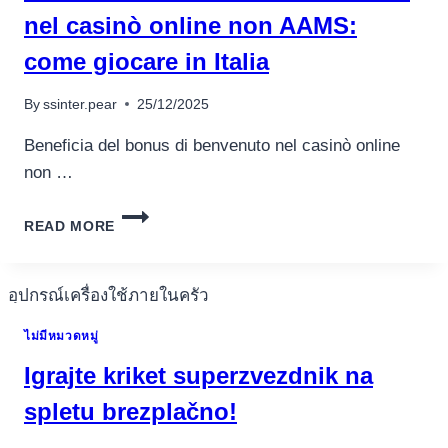
nel casinò online non AAMS:
come giocare in Italia
By
ssinter.pear
25/12/2025
Beneficia del bonus di benvenuto nel casinò online
non …
BENEFICIA
READ MORE
DEL
BONUS
DI
อุปกรณ์เครื่องใช้ภายในครัว
BENVENUTO
อุปกรณ์เครื่องใช้ภายในครัว
NEL
ไม่มีหมวดหมู่
CASINÒ
เตาอบไฟฟ้า
ONLINE
Igrajte kriket superzvezdnik na
NON
หม้อทอดไร้น้ำมัน
AAMS:
spletu brezplačno!
กาน้ำร้อน
COME
เครื่องกดน้ำร้อน
GIOCARE