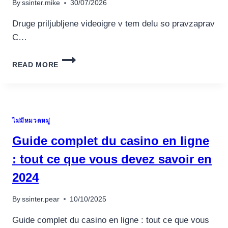
By
ssinter.mike
30/07/2026
เครื่องปั่นผลไม้
IN
ITALIA
Druge priljubljene videoigre v tem delu so pravzaprav
สินค้าตามแบรนด์
C…
IGRAJTE
READ MORE
KRIKET
SUPERZVEZDNIK
NA
SPLETU
BREZPLAČNO!
ไม่มีหมวดหมู่
Guide complet du casino en ligne
: tout ce que vous devez savoir en
2024
By
ssinter.pear
10/10/2025
Guide complet du casino en ligne : tout ce que vous