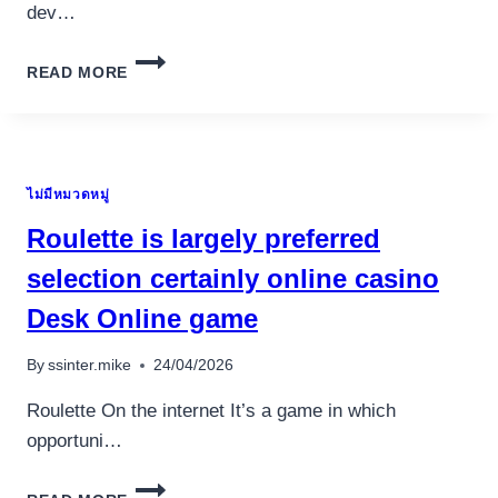
dev…
GUIDE
READ MORE
COMPLET
DU
CASINO
EN
LIGNE
ไม่มีหมวดหมู่
:
TOUT
Roulette is largely preferred
CE
QUE
selection certainly online casino
VOUS
Desk Online game
DEVEZ
SAVOIR
EN
By
ssinter.mike
24/04/2026
2024
Roulette On the internet It’s a game in which
opportuni…
ROULETTE