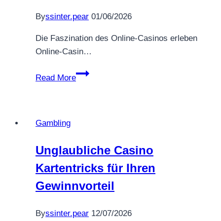
By
ssinter.pear
01/06/2026
Die Faszination des Online-Casinos erleben
Online-Casin…
Erleben
Read More
Sie
den
Nervenkitzel
Gambling
des
Casinos
Unglaubliche Casino
und
Kartentricks für Ihren
gewinnen
Sie
Gewinnvorteil
tiefgehende
Einblicke
By
ssinter.pear
12/07/2026