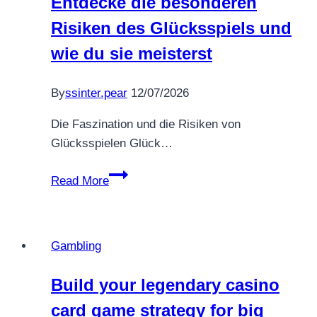
Entdecke die besonderen
Risiken des Glücksspiels und
wie du sie meisterst
By
ssinter.pear
12/07/2026
Die Faszination und die Risiken von
Glücksspielen Glück…
Entdecke
Read More
die
besonderen
Risiken
Gambling
des
Glücksspiels
Build your legendary casino
und
card game strategy for big
wie