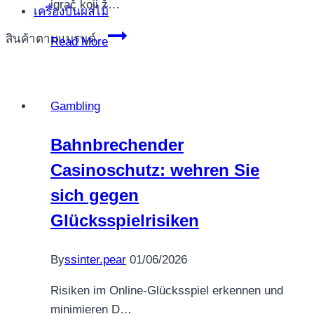
igrač koji ž…
เครื่องปั่นผลไม้
Ovladajte
สินค้าตามแบรนด์
Read More
kasinom:
inovativne
strategije
Gambling
kockanja
Casinobossy
Bahnbrechender
Casinoschutz: wehren Sie
sich gegen
Glücksspielrisiken
By
ssinter.pear
01/06/2026
Risiken im Online-Glücksspiel erkennen und
minimieren D…