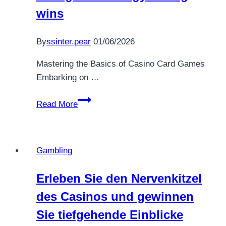
du
wins
sie
meisterst
By
ssinter.pear
01/06/2026
Mastering the Basics of Casino Card Games
Embarking on …
Build
Read More
your
legendary
casino
Gambling
card
game
Erleben Sie den Nervenkitzel
strategy
des Casinos und gewinnen
for
big
Sie tiefgehende Einblicke
wins