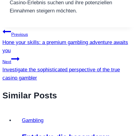
Casino-Erlebnis suchen und ihre potenziellen
Einnahmen steigern möchten.
แนะแนว
Previous
Hone your skills: a premium gambling adventure awaits
เรื่อง
you
Next
Investigate the sophisticated perspective of the true
casino gambler
Similar Posts
Gambling