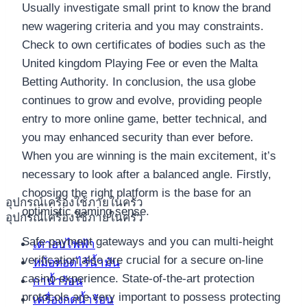
Usually investigate small print to know the brand
new wagering criteria and you may constraints.
Check to own certificates of bodies such as the
United kingdom Playing Fee or even the Malta
Betting Authority. In conclusion, the usa globe
continues to grow and evolve, providing people
entry to more online game, better technical, and
you may enhanced security than ever before.
When you are winning is the main excitement, it’s
necessary to look after a balanced angle. Firstly,
choosing the right platform is the base for an
อุปกรณ์เครื่องใช้ภายในครัว
optimistic gaming sense.
อุปกรณ์เครื่องใช้ภายในครัว
Safe payment gateways and you can multi-height
เตาอบไฟฟ้า
verification also are crucial for a secure on-line
หม้อทอดไร้น้ำมัน
casino experience. State-of-the-art protection
กาน้ำร้อน
protocols are very important to possess protecting
เครื่องกดน้ำร้อน