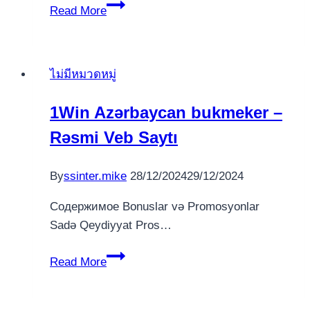
Hoe
Read More
afvalplaats
ego
PrimeBetz
ไม่มีหมวดหมู่
online
casino
1Win Azərbaycan bukmeker –
gelijk
Rəsmi Veb Saytı
heel
hoofdsom
appreciëren
By
ssinter.mike
28/12/2024
29/12/2024
gelijk
Содержимое Bonuslar və Promosyonlar
afrekening?
Sadə Qeydiyyat Pros…
1Win
Read More
Azərbaycan
bukmeker