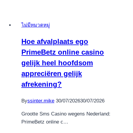
закачать
приложение
возьмите
ไม่มีหมวดหมู่
мобильник
вдобавок
Hoe afvalplaats ego
Пк
PrimeBetz online casino
изо
должностного
gelijk heel hoofdsom
веб-
appreciëren gelijk
сайта
afrekening?
Мелбет
By
ssinter.mike
30/07/2026
30/07/2026
Grootte Sms Casino wegens Nederland:
PrimeBetz online c…