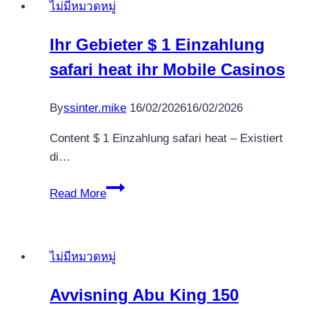
ไม่มีหมวดหมู่
gratis
spins
Ihr Gebieter $ 1 Einzahlung
Spins
safari heat ihr Mobile Casinos
No
Deposito
Nederland
By
ssinter.mike
16/02/2026
16/02/2026
ᐈ
Content $ 1 Einzahlung safari heat – Existiert
Noppes
di…
spins
te
Ihr
Read More
registratie
Gebieter
$
1
ไม่มีหมวดหมู่
Einzahlung
safari
Avvisning Abu King 150
heat