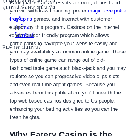
อุปกรณ์เพื่อความบันเทิง
Participants can access its account, deposit and
อุปกรณ์เพื่อความบันเทิง
you will withdraw financing, prefer
magic love pokie
หูฟัง
free spins
games, and interact with customer
ลำโพง
support by this program. Casinos on the internet
โทรทัศน์
render a user-friendly program which allows
participants to navigate your website easily and
สินค้าตามแบรนด์
you may availability a common online game. These
types of online game can range out of old-
fashioned table game such black-jack and you may
roulette so you can progressive video clips slots
and even real time agent games. Because you
advances from this publication, you’ll unearth the
top web based casinos designed to Us people,
enhancing your betting activities so you can the
fresh heights.
Why Eatery Casino is the