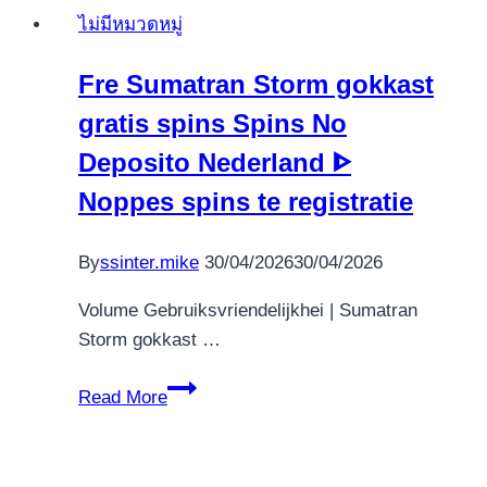
–
ไม่มีหมวดหมู่
Rəsmi
Veb
Fre Sumatran Storm gokkast
Saytı
gratis spins Spins No
Deposito Nederland ᐈ
Noppes spins te registratie
By
ssinter.mike
30/04/2026
30/04/2026
Volume Gebruiksvriendelijkhei | Sumatran
Storm gokkast …
Fre
Read More
Sumatran
Storm
gokkast