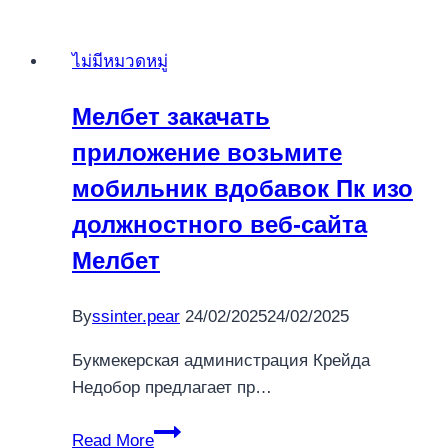
ไม่มีหมวดหมู่
Мелбет закачать
приложение возьмите
мобильник вдобавок Пк изо
должностного веб-сайта
Мелбет
By
ssinter.pear
24/02/2025
24/02/2025
Букмекерская администрация Крейда
Недобор предлагает пр…
Мелбет
Read More