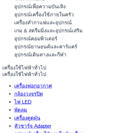
อุปกรณ์เพื่อความบันเทิง
อุปกรณ์เครื่องใช้ภายในครัว
เครื่องทำกาแฟและอุปกรณ์
เกม & สตรีมมิ่งและอุปกรณ์เสริม
อุปกรณ์คอมพิวเตอร์
อุปกรณ์ยานยนต์และคาร์แคร์
อุปกรณ์เดินทางและกีฬา
เครื่องใช้ไฟฟ้าทั่วไป
เครื่องใช้ไฟฟ้าทั่วไป
เครื่องฟอกอากาศ
กล้องวงจรปิด
ไฟ LED
พัดลม
เครื่องดูดฝุ่น
หัวชาร์จ Adapter