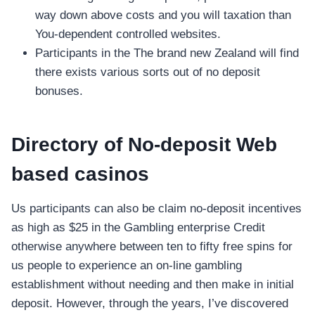
เครื่องปั่นผลไม้
way down above costs and you will taxation than
You-dependent controlled websites.
สินค้าตามแบรนด์
Participants in the The brand new Zealand will find
there exists various sorts out of no deposit
bonuses.
Directory of No-deposit Web
based casinos
Us participants can also be claim no-deposit incentives
as high as $25 in the Gambling enterprise Credit
otherwise anywhere between ten to fifty free spins for
us people to experience an on-line gambling
establishment without needing and then make in initial
deposit. However, through the years, I’ve discovered