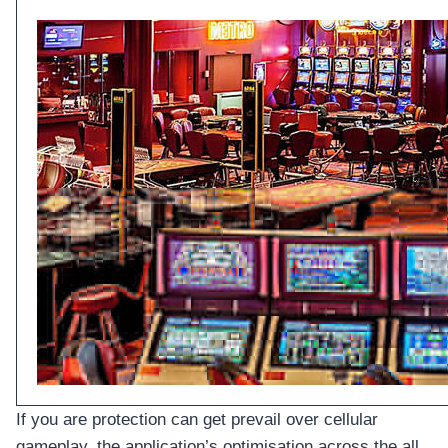
If you are protection can get prevail over cellular
gameplay, the application’s optimisation across the all