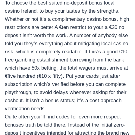
To choose the best suited no-deposit bonus local
casino Ireland, to buy your tastes by the strengths.
Whether or not it’s a complimentary casino bonus, high
restrictions are better A €ten restrict to your a €20 no
deposit isn’t worth the work. A number of anybody else
told you they’s everything about mitigating local casino
risk, which is completely readable.
If this’s a good €10
free gambling establishment borrowing from the bank
which have 50x betting, the total wagers must arrive at
€five hundred (€10 x fifty). Put your cards just after
subscription which’s verified before you can complete
playthrough, to avoid delays whenever asking for their
cashout. It isn’t a bonus status; it’s a cost approach
verification needs.
Quite often your’ll find codes for even more respect
bonuses truth be told there. Instead of the initial zero-
deposit incentives intended for attracting the brand new