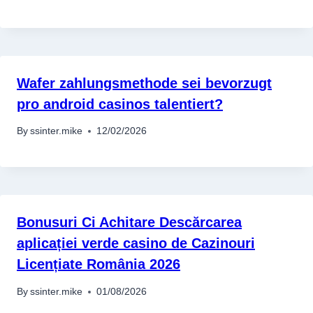
Wafer zahlungsmethode sei bevorzugt
pro android casinos talentiert?
By
ssinter.mike
12/02/2026
Bonusuri Ci Achitare Descărcarea
aplicației verde casino de Cazinouri
Licențiate România 2026
By
ssinter.mike
01/08/2026