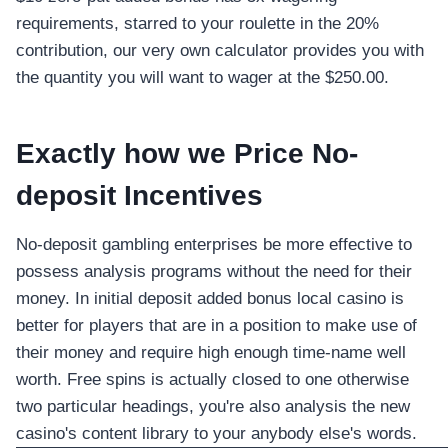
requirements, starred to your roulette in the 20%
contribution, our very own calculator provides you with
the quantity you will want to wager at the $250.00.
Exactly how we Price No-
deposit Incentives
No-deposit gambling enterprises be more effective to
possess analysis programs without the need for their
money. In initial deposit added bonus local casino is
better for players that are in a position to make use of
their money and require high enough time-name well
worth. Free spins is actually closed to one otherwise
two particular headings, you're also analysis the new
casino's content library to your anybody else's words.