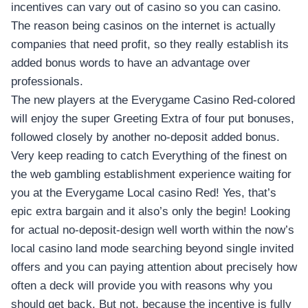
incentives can vary out of casino so you can casino.
The reason being casinos on the internet is actually
companies that need profit, so they really establish its
added bonus words to have an advantage over
professionals.
The new players at the Everygame Casino Red-colored
will enjoy the super Greeting Extra of four put bonuses,
followed closely by another no-deposit added bonus.
Very keep reading to catch Everything of the finest on
the web gambling establishment experience waiting for
you at the Everygame Local casino Red! Yes, that’s
epic extra bargain and it also’s only the begin! Looking
for actual no-deposit-design well worth within the now’s
local casino land mode searching beyond single invited
offers and you can paying attention about precisely how
often a deck will provide you with reasons why you
should get back. But not, because the incentive is fully