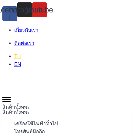
Skip
cebook-
Instagram
Youtube
to
f
content
เกี่ยวกับเรา
ติดต่อเรา
TH
EN
สินค้าทั้งหมด
สินค้าทั้งหมด
เครื่องใช้ไฟฟ้าทั่วไป
โทรศัพท์มือถือ