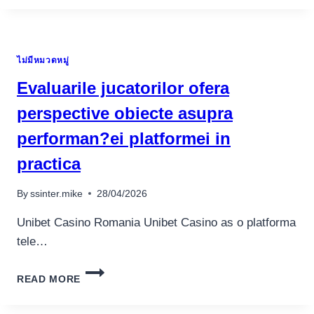
VERBUNDEN
VORTRAGEN
UNTER
NUTZUNG
ไม่มีหมวดหมู่
VON
SOLANGE
Evaluarile jucatorilor ofera
CASINO
KARAMBA
perspective obiecte asupra
ANMELDEN
performan?ei platformei in
BIS
DAHINTER
practica
100
BONUS
By
ssinter.mike
28/04/2026
PLAYMILLION
COM
Unibet Casino Romania Unibet Casino as o platforma
tele…
EVALUARILE
READ MORE
JUCATORILOR
OFERA
PERSPECTIVE