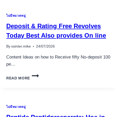
OBIECTE
ASUPRA
ไม่มีหมวดหมู่
PERFORMAN?
EI
Deposit & Rating Free Revolves
PLATFORMEI
IN
Today Best Also provides On line
PRACTICA
By
ssinter.mike
24/07/2026
Content Ideas on how to Receive fifty No-deposit 100
pe…
DEPOSIT
READ MORE
&
RATING
FREE
REVOLVES
TODAY
ไม่มีหมวดหมู่
BEST
ALSO