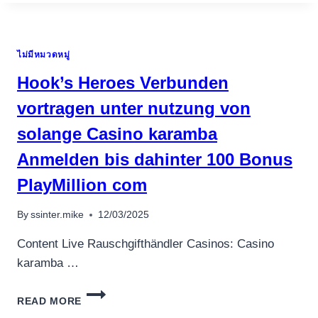
라
인
스
ไม่มีหมวดหมู่
포
츠
Hook’s Heroes Verbunden
베
팅
vortragen unter nutzung von
한
solange Casino karamba
국
에
Anmelden bis dahinter 100 Bonus
서
PlayMillion com
By
ssinter.mike
12/03/2025
Content Live Rauschgifthändler Casinos: Casino
karamba …
HOOK’S
READ MORE
HEROES