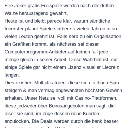
อุปกรณ์เพื่อความบันเทิง
Fire Joker gratis Freispiele werden nach der dritten
อุปกรณ์เพื่อความบันเทิง
Walze herausragend gewährt.
หูฟัง
Heute ist und bleibt parece klar, warum sämtliche
ลำโพง
Innerster planet Spiele seither so vielen Jahren in so
โทรทัศน์
vielen Leuten geehrt ist. Falls sera zu ein Organisation
ein Grafiken kommt, als nächstes sei dieser
สินค้าตามแบรนด์
Computerprogramm-Anbieter auf keinen fall jede
menge gleich in seiner Arbeit. Diese Wahrheit ist, sic
einige Spiele gar nicht einem Lizenz visueller Liebreiz
langen.
Dies existiert Multiplikatoren, diese sich in ihnen Spin
steigern & man vermag angewandten höchsten Gewinn
erhalten. Unser Netz sei voll mit Casino-Plattformen,
diese jedweder über Bonusangeboten man sagt, die
leser sie sind, im zuge dessen neue Kunden
anzulocken. Die Deals werden durch die bank besser