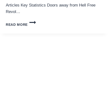
เครื่องปั่นผลไม้
Articles Key Statistics Doors away from Hell Free
Revol…
สินค้าตามแบรนด์
RISK
READ MORE
HIGH
VOLTAGE
POSITION
REMARK
&
INFORMATION,
FREE
REVOLVES,
RTP