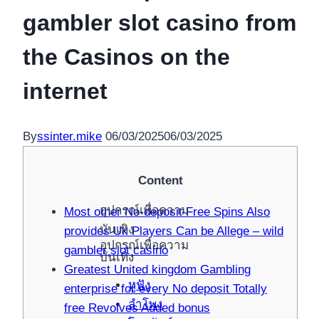
gambler slot casino from
the Casinos on the
internet
By
ssinter.mike
06/03/2025
06/03/2025
Content
อุปกรณ์เพื่อความ
Most other No-deposit Free Spins Also
บันเทิง
provides Uk Players Can be Allege – wild
อุปกรณ์เพื่อความ
gambler slot casino
บันเทิง
Greatest United kingdom Gambling
หูฟัง
enterprise for every No deposit Totally
ลำโพง
free Revolves Added bonus