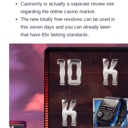
Casinority is actually a separate review site
regarding the online casino market.
The new totally free revolves can be used in
this seven days and you can already been
that have 65x betting standards.