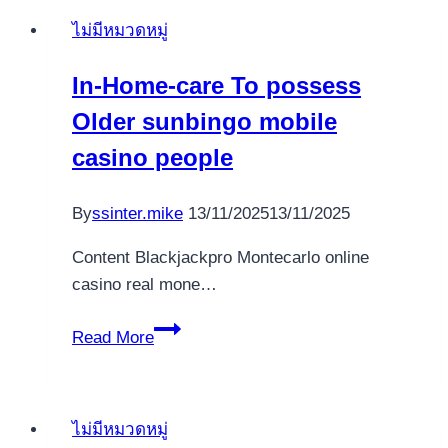
ไม่มีหมวดหมู่
In-Home-care To possess
Older sunbingo mobile
casino people
By
ssinter.mike
13/11/2025
13/11/2025
Content Blackjackpro Montecarlo online
casino real mone…
In-
Read More
Home-
care
To
ไม่มีหมวดหมู่
possess