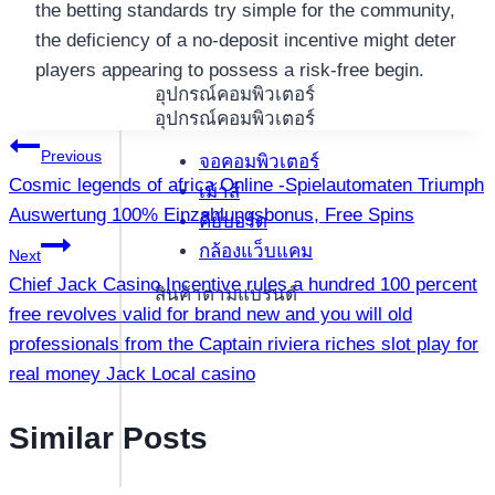
the betting standards try simple for the community,
the deficiency of a no-deposit incentive might deter
players appearing to possess a risk-free begin.
อุปกรณ์คอมพิวเตอร์
อุปกรณ์คอมพิวเตอร์
แนะแนว
Previous
จอคอมพิวเตอร์
Cosmic legends of africa Online -Spielautomaten Triumph
เม้าส์
เรื่อง
Auswertung 100% Einzahlungsbonus, Free Spins
คีย์บอร์ด
กล้องแว็บแคม
Next
Chief Jack Casino Incentive rules a hundred 100 percent
สินค้าตามแบรนด์
free revolves valid for brand new and you will old
professionals from the Captain riviera riches slot play for
real money Jack Local casino
Similar Posts