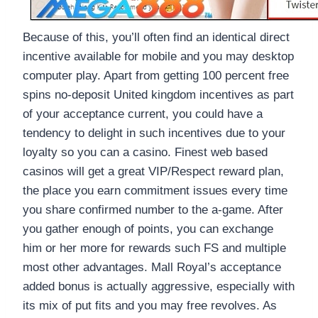
Because of this, you’ll often find an identical direct
incentive available for mobile and you may desktop
computer play. Apart from getting 100 percent free
spins no-deposit United kingdom incentives as part
of your acceptance current, you could have a
tendency to delight in such incentives due to your
loyalty so you can a casino. Finest web based
casinos will get a great VIP/Respect reward plan,
the place you earn commitment issues every time
you share confirmed number to the a-game. After
you gather enough of points, you can exchange
him or her more for rewards such FS and multiple
most other advantages. Mall Royal’s acceptance
added bonus is actually aggressive, especially with
its mix of put fits and you may free revolves. As