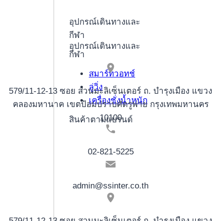
Lei,
300
อุปกรณ์เดินทางและ
Rotiri
กีฬา
อุปกรณ์เดินทางและ
Gratuite
กีฬา
สมาร์ทวอทช์
ลู่วิ่ง
579/11-12-13 ซอย สวนมะลิเซ็นเตอร์ ถ. บำรุงเมือง แขวง
เครื่องชั่งน้ำหนัก
คลองมหานาค เขตป้อมปราบศัตรูพ่าย กรุงเทพมหานคร
10100
สินค้าตามแบรนด์
02-821-5225
admin@ssinter.co.th
579/11-12-13 ซอย สวนมะลิเซ็นเตอร์ ถ. บำรุงเมือง แขวง