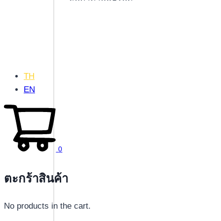
TH
EN
0
ตะกร้าสินค้า
No products in the cart.