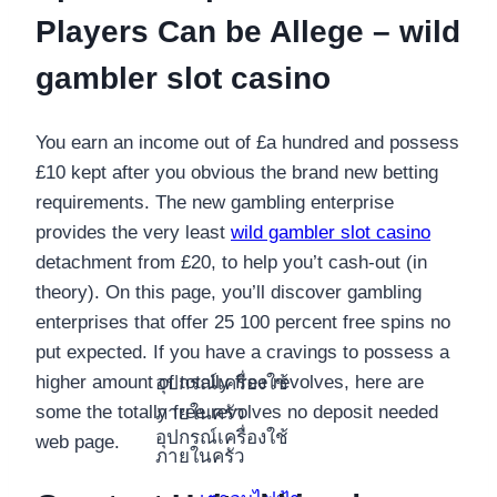
Players Can be Allege – wild
gambler slot casino
You earn an income out of £a hundred and possess
£10 kept after you obvious the brand new betting
requirements. The new gambling enterprise
provides the very least
wild gambler slot casino
detachment from £20, to help you’t cash-out (in
theory). On this page, you’ll discover gambling
enterprises that offer 25 100 percent free spins no
put expected. If you have a cravings to possess a
higher amount of totally free revolves, here are
อุปกรณ์เครื่องใช้
some the totally free revolves no deposit needed
ภายในครัว
อุปกรณ์เครื่องใช้
web page.
ภายในครัว