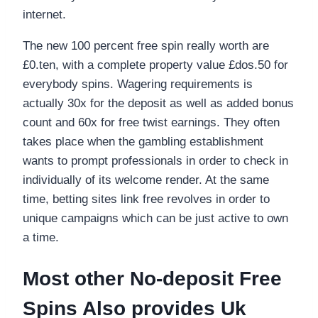
internet.
The new 100 percent free spin really worth are
£0.ten, with a complete property value £dos.50 for
everybody spins. Wagering requirements is
actually 30x for the deposit as well as added bonus
count and 60x for free twist earnings. They often
takes place when the gambling establishment
wants to prompt professionals in order to check in
individually of its welcome render. At the same
time, betting sites link free revolves in order to
unique campaigns which can be just active to own
a time.
Most other No-deposit Free
Spins Also provides Uk