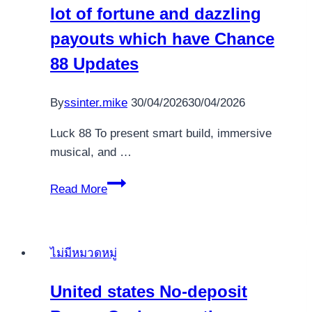
lot of fortune and dazzling
and
Secure
payouts which have Chance
Technique
88 Updates
for
Gamblers
By
ssinter.mike
30/04/2026
30/04/2026
Luck 88 To present smart build, immersive
musical, and …
Action
Read More
towards
the
a
ไม่มีหมวดหมู่
whole
lot
United states No-deposit
of