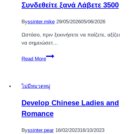
Συνδεθείτε ξανά Λάβετε 3500
video
clips
By
ssinter.mike
29/05/2026
05/06/2026
black-
jack,
Ωστόσο, πριν ξεκινήσετε να παίζετε, αξίζει
plus
να σημειώσετ…
toward
wants
Συνδεθείτε
Read More
out-
ξανά
of
Λάβετε
NetEnt,
3500
ไม่มีหมวดหมู่
Microgaming,
and
Develop Chinese Ladies and
you
will
Romance
Play’n
Go
By
ssinter.pear
16/02/2023
16/10/2023