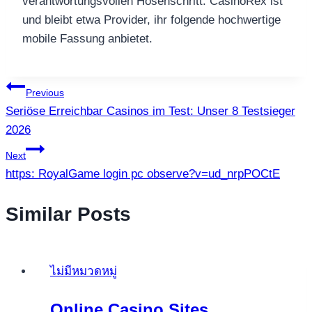
verantwortungsvollen Hosenschritt. CasinoRex ist
und bleibt etwa Provider, ihr folgende hochwertige
mobile Fassung anbietet.
แนะแนว
Previous
Seriöse Erreichbar Casinos im Test: Unser 8 Testsieger
เรื่อง
2026
Next
https: RoyalGame login pc observe?v=ud_nrpPOCtE
Similar Posts
ไม่มีหมวดหมู่
Online Casino Sites