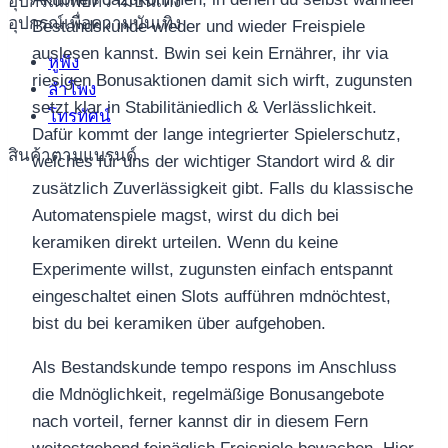
อุปกรณ์เพื่อความบันเทิง
อุปกรณ์เพื่อความบันเทิง
Bestandskunde wieder und wieder Freispiele
auslesen kannst. Bwin sei kein Ernährer, ihr via
หูฟัง
riesigen Bonusaktionen damit sich wirft, zugunsten
ลำโพง
setzt klar in Stabilitäniedlich & Verlässlichkeit.
โทรทัศน์
Dafür kommt der lange integrierter Spielerschutz,
สินค้าตามแบรนด์
welches für uns der wichtiger Standort wird & dir
zusätzlich Zuverlässigkeit gibt. Falls du klassische
Automatenspiele magst, wirst du dich bei
keramiken direkt urteilen. Wenn du keine
Experimente willst, zugunsten einfach entspannt
eingeschaltet einen Slots aufführen mdnöchtest,
bist du bei keramiken über aufgehoben.
Als Bestandskunde tempo respons im Anschluss
die Mdnöglichkeit, regelmäßige Bonusangebote
nach vorteil, ferner kannst dir in diesem Fern