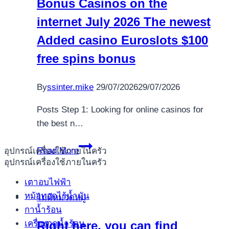
Bonus Casinos on the
fortune
and
internet July 2026 The newest
dazzling
Added casino Euroslots $100
payouts
free spins bonus
which
have
Chance
By
ssinter.mike
29/07/2026
29/07/2026
88
Posts Step 1: Looking for online casinos for
Updates
the best n…
United
Read More
อุปกรณ์เครื่องใช้ภายในครัว
states
อุปกรณ์เครื่องใช้ภายในครัว
No-
เตาอบไฟฟ้า
deposit
หม้อทอดไร้น้ำมัน
ไม่มีหมวดหมู่
Bonus
กาน้ำร้อน
Casinos
เครื่องกดน้ำร้อน
Right here, you can find
on