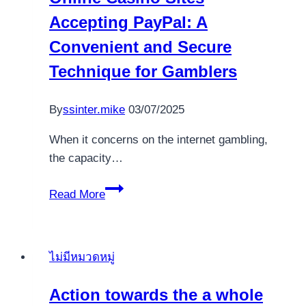
Accepting PayPal: A
Convenient and Secure
Technique for Gamblers
By
ssinter.mike
03/07/2025
When it concerns on the internet gambling,
the capacity…
Online
Read More
Casino
Sites
Accepting
ไม่มีหมวดหมู่
PayPal:
A
Action towards the a whole
Convenient