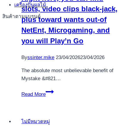
เครื่องปั่นผลไม้
slots, video clips black-jack,
the
internet
สินค้าตามแบรนด์
plus toward wants out-of
July
NetEnt, Microgaming, and
2026
you will Play’n Go
The
newest
Added
By
ssinter.mike
23/04/2026
23/04/2026
casino
The absolute most unbelievable benefit of
Euroslots
Mystake &#821…
$100
free
Right
Read More
spins
here,
bonus
you
can
ไม่มีหมวดหมู่
find
slots,