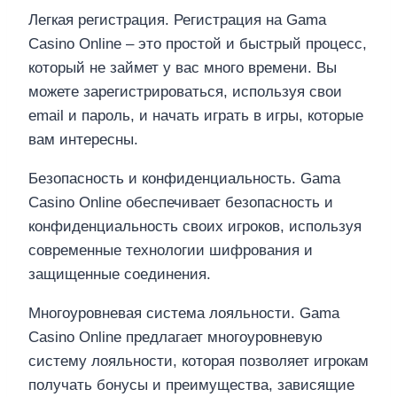
Легкая регистрация. Регистрация на Gama
Casino Online – это простой и быстрый процесс,
который не займет у вас много времени. Вы
можете зарегистрироваться, используя свои
email и пароль, и начать играть в игры, которые
вам интересны.
Безопасность и конфиденциальность. Gama
Casino Online обеспечивает безопасность и
конфиденциальность своих игроков, используя
современные технологии шифрования и
защищенные соединения.
Многоуровневая система лояльности. Gama
Casino Online предлагает многоуровневую
систему лояльности, которая позволяет игрокам
получать бонусы и преимущества, зависящие