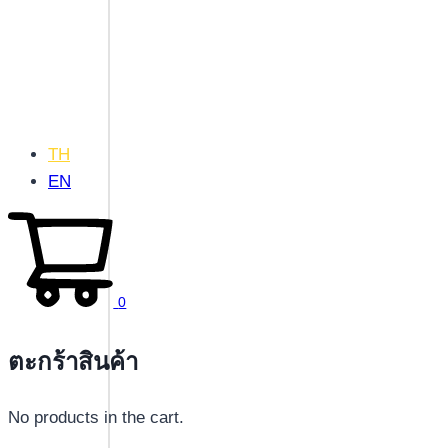
TH
EN
0
ตะกร้าสินค้า
No products in the cart.