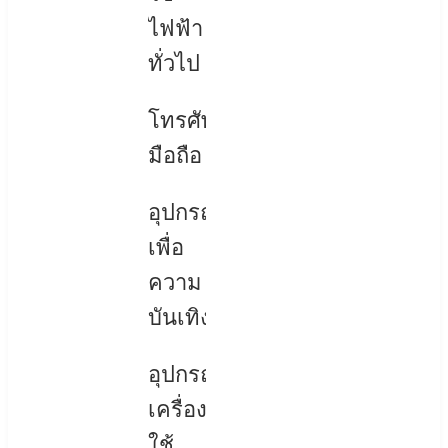
ไฟฟ้า
ทั่วไป
โทรศัพท์
มือถือ
อุปกรณ์
เพื่อ
ความ
บันเทิง
อุปกรณ์
เครื่อง
ใช้