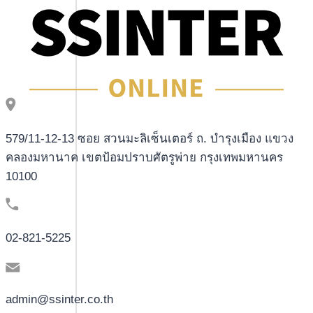
站
式
管
理
工
具
點
579/11-12-13 ซอย สวนมะลิเซ็นเตอร์ ถ. บำรุงเมือง แขวง
樣
คลองมหานาค เขตป้อมปราบศัตรูพ่าย กรุงเทพมหานคร
幫
10100
香
港
玩
02-821-5225
家
買
地、
收
admin@ssinter.co.th