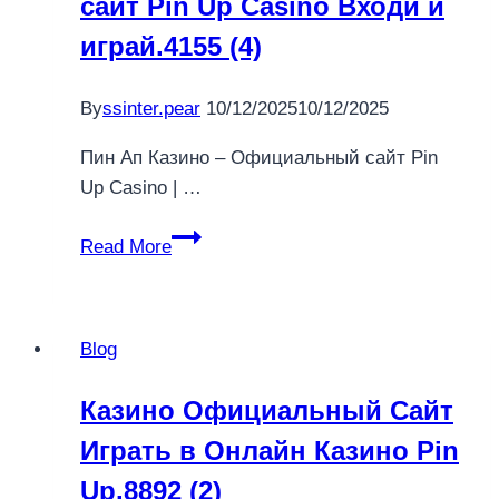
сайт Pin Up Casino Входи и
(2)
играй.4155 (4)
By
ssinter.pear
10/12/2025
10/12/2025
Пин Ап Казино – Официальный сайт Pin
Up Casino | …
Казино
Read More
–
Официальный
сайт
Blog
Pin
Up
Казино Официальный Сайт
Casino
Играть в Онлайн Казино Pin
Входи
и
Up.8892 (2)