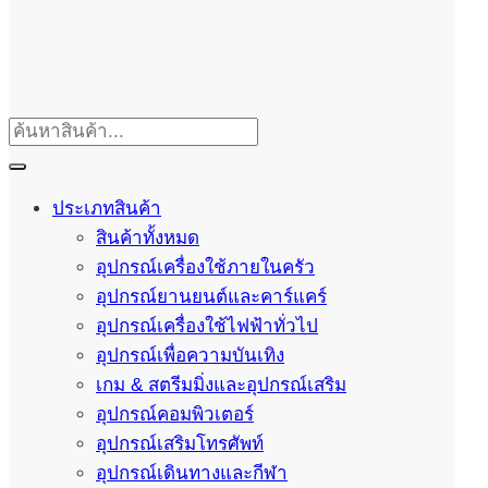
ประเภทสินค้า
สินค้าทั้งหมด
อุปกรณ์เครื่องใช้ภายในครัว
อุปกรณ์ยานยนต์และคาร์แคร์
อุปกรณ์เครื่องใช้ไฟฟ้าทั่วไป
อุปกรณ์เพื่อความบันเทิง
เกม & สตรีมมิ่งและอุปกรณ์เสริม
อุปกรณ์คอมพิวเตอร์
อุปกรณ์เสริมโทรศัพท์
อุปกรณ์เดินทางและกีฬา