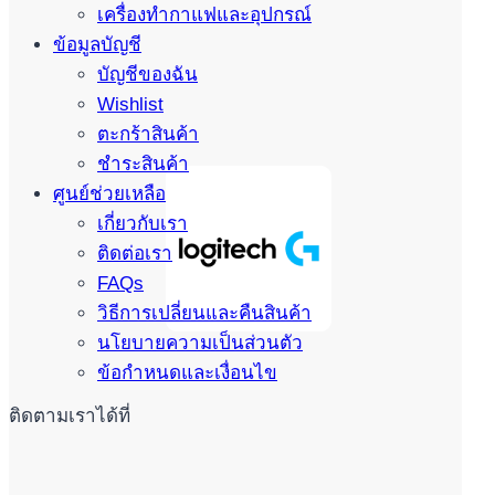
เครื่องทำกาแฟและอุปกรณ์
ข้อมูลบัญชี
บัญชีของฉัน
Wishlist
ตะกร้าสินค้า
ชำระสินค้า
ศูนย์ช่วยเหลือ
เกี่ยวกับเรา
ติดต่อเรา
FAQs
วิธีการเปลี่ยนและคืนสินค้า
นโยบายความเป็นส่วนตัว
ข้อกำหนดและเงื่อนไข
ติดตามเราได้ที่