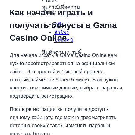
บันเทิง
อุปกรณ์เพื่อความ
Как начать играть и
บันเทิง
получать бонусы в Gama
หูฟัง
ลำโพง
Casino Online
โทรทัศน์
สินค้าตามแบรนด์
Для начала играть в Gama Casino Online вам
нужно зарегистрироваться на официальном
сайте. Это простой и быстрый процесс,
который займет не более 5 минут. Вам нужно
ввести свои личные данные, выбрать пароль и
подтвердить регистрацию.
После регистрации вы получите доступ к
личному кабинету, где можно просматривать
историю своих ставок, изменять пароль и
получать бонусы.