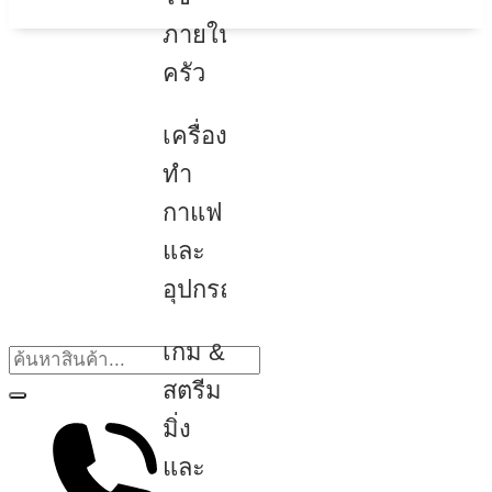
ภายใน
ครัว
เครื่อง
ทำ
กาแฟ
และ
อุปกรณ์
เกม &
สตรีม
มิ่ง
และ