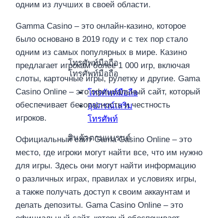
одним из лучших в своей области.
Gamma Casino – это онлайн-казино, которое
было основано в 2019 году и с тех пор стало
одним из самых популярных в мире. Казино
โทรศัพท์มือถือ
предлагает игрокам более 1 000 игр, включая
โทรศัพท์มือถือ
слоты, карточные игры, рулетку и другие. Gama
Casino Online – это официальный сайт, который
โทรศัพท์มือถือ
обеспечивает безопасность и честность
อุปกรณ์เสริม
игроков.
โทรศัพท์
สินค้าตามแบรนด์
Официальный сайт Gama Casino Online – это
место, где игроки могут найти все, что им нужно
для игры. Здесь они могут найти информацию
о различных играх, правилах и условиях игры,
а также получать доступ к своим аккаунтам и
делать депозиты. Gama Casino Online – это