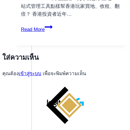
站式管理工具點樣幫香港玩家買地、收租、翻
倍？ 香港投資者近年…
WeMeta
Read More
2026
終
極
ใส่ความเห็น
指
南：
คุณต้อง
เข้าสู่ระบบ
เพื่อจะพิมพ์ความเห็น
元
宇
宙
數
字
土
地
一