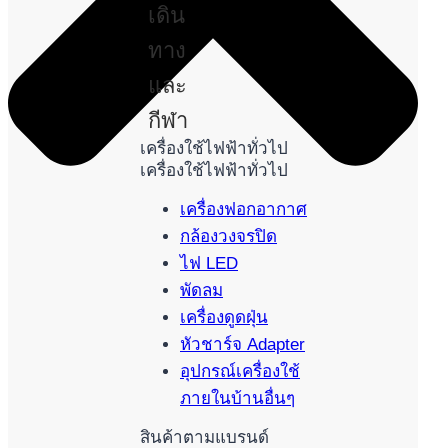
เดิน
ทาง
และ
กีฬา
เครื่องใช้ไฟฟ้าทั่วไป
เครื่องใช้ไฟฟ้าทั่วไป
เครื่องฟอกอากาศ
กล้องวงจรปิด
ไฟ LED
พัดลม
เครื่องดูดฝุ่น
หัวชาร์จ Adapter
อุปกรณ์เครื่องใช้
ภายในบ้านอื่นๆ
สินค้าตามแบรนด์