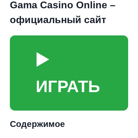
Gama Casino Online –
официальный сайт
▶️
ИГРАТЬ
Содержимое