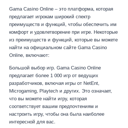
Gama Casino Online – это платформа, которая
предлагает игрокам широкий спектр
преимуществ и функций, чтобы обеспечить им
комфорт и удовлетворение при игре. Некоторые
из преимуществ и функций, которые вы можете
найти на официальном сайте Gama Casino
Online, включают:
Большой выбор игр. Gama Casino Online
предлагает более 1 000 игр от ведущих
разработчиков, включая игры от NetEnt,
Microgaming, Playtech и других. Это означает,
что вы можете найти игру, которая
соответствует вашим предпочтениям и
настроить игру, чтобы она была наиболее
интересной для вас.