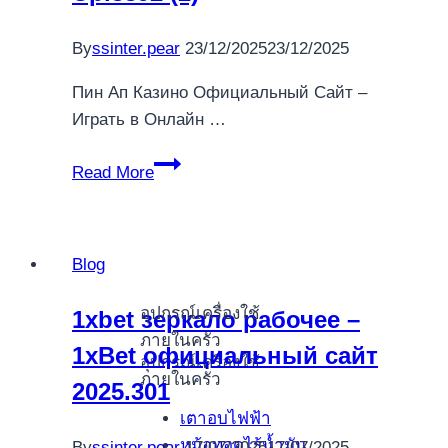
играй.4155
(4)
By
ssinter.pear
23/12/2025
23/12/2025
Пин Ап Казино Официальный Сайт –
Играть в Онлайн …
Казино
Read More
Официальный
Сайт
Играть
Blog
в
Онлайн
อุปกรณ์เครื่องใช้
1xbet зеркало рабочее –
Казино
ภายในครัว
1xBet официальный сайт
Pin
อุปกรณ์เครื่องใช้
Up.8892
ภายในครัว
2025.301
(2)
เตาอบไฟฟ้า
หม้อทอดไร้น้ำมัน
By
ssinter.pear
17/07/2025
17/07/2025