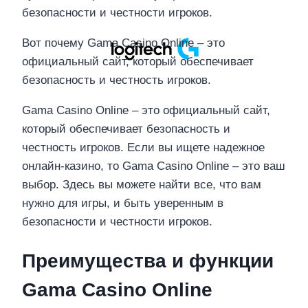
безопасности и честности игроков.
Вот почему Gama Casino Online – это
официальный сайт, который обеспечивает
безопасность и честность игроков.
Gama Casino Online – это официальный сайт,
который обеспечивает безопасность и
честность игроков. Если вы ищете надежное
онлайн-казино, то Gama Casino Online – это ваш
выбор. Здесь вы можете найти все, что вам
нужно для игры, и быть уверенным в
безопасности и честности игроков.
Преимущества и функции
Gama Casino Online