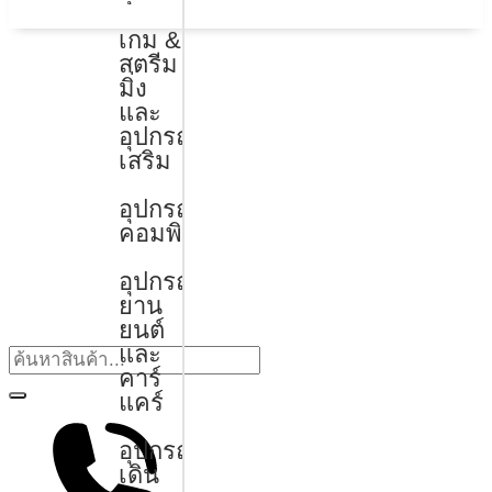
เกม &
สตรีม
มิ่ง
และ
อุปกรณ์
เสริม
อุปกรณ์
คอมพิวเตอร์
อุปกรณ์
ยาน
ยนต์
และ
คาร์
แคร์
อุปกรณ์
เดิน