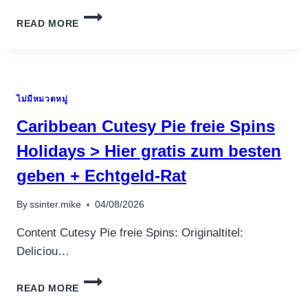
เครื่องปั่นผลไม้
KLASSISCHE
READ MORE
SLOTS
สินค้าตามแบรนด์
UNTER
EINSATZ
VON
FRUCHTEN,
ไม่มีหมวดหมู่
DIAMONDS,
BOOKS
Caribbean Cutesy Pie freie Spins
ODER
PLATZHALTER
Holidays > Hier gratis zum besten
ERMI�GLICHEN
geben + Echtgeld-Rat
SICH
GENAUSO
MEHR
By
ssinter.mike
04/08/2026
ALS
Content Cutesy Pie freie Spins: Originaltitel:
Deliciou…
CARIBBEAN
READ MORE
CUTESY
PIE