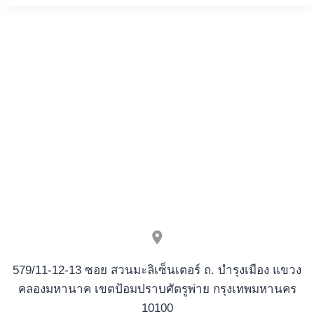
FREIE
SPINS
HOLIDAYS
>
HIER
GRATIS
ZUM
BESTEN
GEBEN
+
ECHTGELD-
RAT
579/11-12-13 ซอย สวนมะลิเซ็นเตอร์ ถ. บำรุงเมือง แขวง
คลองมหานาค เขตป้อมปราบศัตรูพ่าย กรุงเทพมหานคร
10100