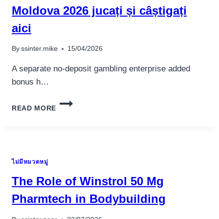
Moldova 2026 jucați și câștigați
aici
By
ssinter.mike
15/04/2026
A separate no-deposit gambling enterprise added
bonus h…
TOP
READ MORE
5
CAZINOURI
ON
THE
WEB
ไม่มีหมวดหมู่
ÎN
MOLDOVA
The Role of Winstrol 50 Mg
2026
JUCAȚI
Pharmtech in Bodybuilding
ȘI
CÂȘTIGAȚI