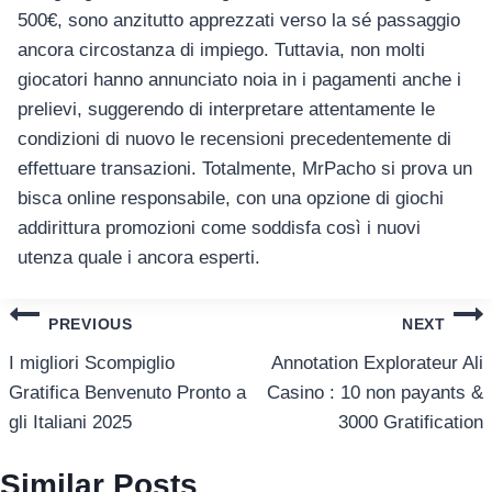
500€, sono anzitutto apprezzati verso la sé passaggio
ancora circostanza di impiego. Tuttavia, non molti
giocatori hanno annunciato noia in i pagamenti anche i
prelievi, suggerendo di interpretare attentamente le
condizioni di nuovo le recensioni precedentemente di
effettuare transazioni. Totalmente, MrPacho si prova un
bisca online responsabile, con una opzione di giochi
addirittura promozioni come soddisfa così i nuovi
utenza quale i ancora esperti.
แนะแนว
PREVIOUS
NEXT
เรื่อง
I migliori Scompiglio
Annotation Explorateur Ali
Gratifica Benvenuto Pronto a
Casino : 10 non payants &
gli Italiani 2025
3000 Gratification
Similar Posts