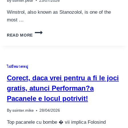
By
ssinter.pear
23/07/2026
AICI
Winstrol, also known as Stanozolol, is one of the
most …
THE
READ MORE
ROLE
OF
WINSTROL
50
MG
ไม่มีหมวดหมู่
PHARMTECH
IN
Corect, daca vrei pentru a fi le joci
BODYBUILDING
gratis, atunci Performan?a
Pacanele e locul potrivit!
By
ssinter.mike
28/04/2026
Top pacanele cu bombe � vii implica Folosind