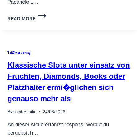
Pacanele L…
CORECT,
READ MORE
DACA
VREI
PENTRU
A
FI
ไม่มีหมวดหมู่
LE
JOCI
Klassische Slots unter einsatz von
GRATIS,
ATUNCI
Fruchten, Diamonds, Books oder
PERFORMAN?
Platzhalter ermi�glichen sich
A
อุปกรณ์เครื่องใช้ภายในครัว
PACANELE
genauso mehr als
อุปกรณ์เครื่องใช้ภายในครัว
E
LOCUL
เตาอบไฟฟ้า
By
ssinter.mike
24/06/2026
POTRIVIT!
หม้อทอดไร้น้ำมัน
An dieser stelle erfahrst respons, worauf du
กาน้ำร้อน
berucksich…
เครื่องกดน้ำร้อน