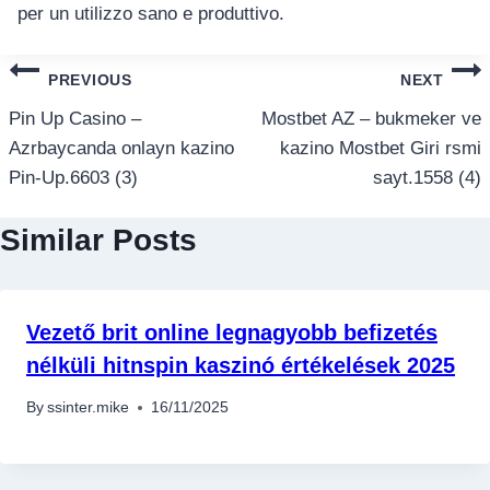
per un utilizzo sano e produttivo.
แนะแนว
PREVIOUS
NEXT
เรื่อง
Pin Up Casino –
Mostbet AZ – bukmeker ve
Azrbaycanda onlayn kazino
kazino Mostbet Giri rsmi
Pin-Up.6603 (3)
sayt.1558 (4)
Similar Posts
Vezető brit online legnagyobb befizetés
nélküli hitnspin kaszinó értékelések 2025
By
ssinter.mike
16/11/2025