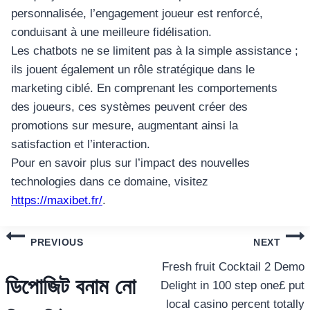
personnalisée, l’engagement joueur est renforcé,
conduisant à une meilleure fidélisation.
Les chatbots ne se limitent pas à la simple assistance ;
ils jouent également un rôle stratégique dans le
marketing ciblé. En comprenant les comportements
des joueurs, ces systèmes peuvent créer des
promotions sur mesure, augmentant ainsi la
satisfaction et l’interaction.
Pour en savoir plus sur l’impact des nouvelles
technologies dans ce domaine, visitez
https://maxibet.fr/
.
แนะแนว
PREVIOUS
NEXT
เรื่อง
Fresh fruit Cocktail 2 Demo
ডিপোজিট বনাম নো
Delight in 100 step one£ put
local casino percent totally