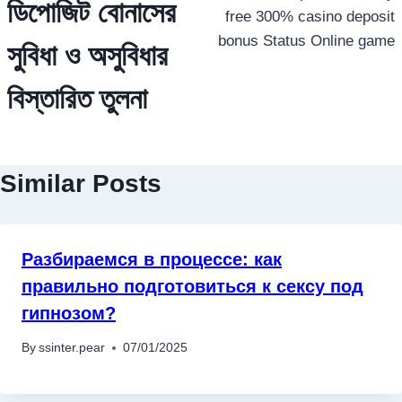
ডিপোজিট বোনাসের
free 300% casino deposit
bonus Status Online game
সুবিধা ও অসুবিধার
বিস্তারিত তুলনা
Similar Posts
Разбираемся в процессе: как
правильно подготовиться к сексу под
гипнозом?
By
ssinter.pear
07/01/2025