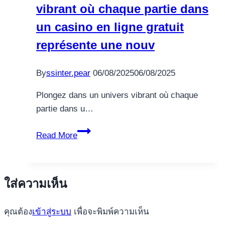
vibrant où chaque partie dans
de
11,000
un casino en ligne gratuit
Títulos
représente une nouv
y
Bonificaciones
By
ssinter.pear
06/08/2025
06/08/2025
Exclusivas
te
Plongez dans un univers vibrant où chaque
Esperan
partie dans u…
Plongez
Read More
dans
un
univers
ใส่ความเห็น
vibrant
où
คุณต้อง
เข้าสู่ระบบ
เพื่อจะพิมพ์ความเห็น
chaque