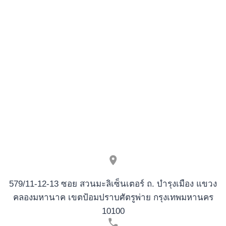
partie
dans
un
casino
en
ligne
gratuit
représente
une
nouv
579/11-12-13 ซอย สวนมะลิเซ็นเตอร์ ถ. บำรุงเมือง แขวง
คลองมหานาค เขตป้อมปราบศัตรูพ่าย กรุงเทพมหานคร
10100