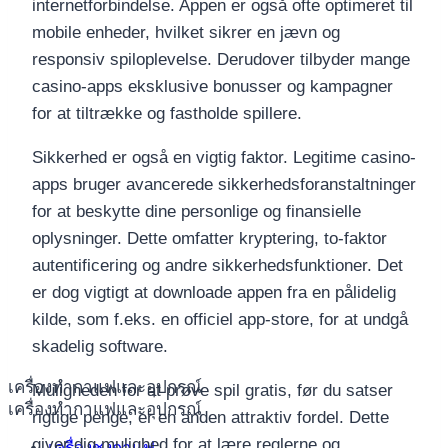
internetforbindelse. Appen er også ofte optimeret til
mobile enheder, hvilket sikrer en jævn og
responsiv spiloplevelse. Derudover tilbyder mange
casino-apps eksklusive bonusser og kampagner
for at tiltrække og fastholde spillere.
Sikkerhed er også en vigtig faktor. Legitime casino-
apps bruger avancerede sikkerhedsforanstaltninger
for at beskytte dine personlige og finansielle
oplysninger. Dette omfatter kryptering, to-faktor
autentificering og andre sikkerhedsfunktioner. Det
er dog vigtigt at downloade appen fra en pålidelig
kilde, som f.eks. en officiel app-store, for at undgå
skadelig software.
เครื่องทำกาแฟและอุปกรณ์
Muligheden for at prøve spil gratis, før du satser
เครื่องทำกาแฟและอุปกรณ์
rigtige penge, er en anden attraktiv fordel. Dette
giver dig mulighed for at lære reglerne og