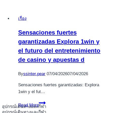
новых
эмоций
เรื่อง
и
азартных
Sensaciones fuertes
игр
garantizadas Explora 1win y
многие
выбирают
el futuro del entretenimiento
пин
de casino y apuestas d
ап
как
By
ssinter.pear
07/04/2026
07/04/2026
надежный
источник
Sensaciones fuertes garantizadas: Explora
развлечений
1win y el fut…
и
поб
Sensaciones
Read More
อุปกรณ์เดินทางและกีฬา
fuertes
อุปกรณ์เดินทางและกีฬา