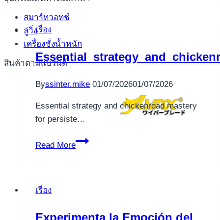
garantizadas
สมาร์ทวอทช์
Explora
เรื่อง
ลู่วิ่ง
1win
เครื่องชั่งน้ำหนัก
y
Essential_strategy_and_chicken
el
สินค้าตามแบรนด์
futuro
By
ssinter.mike
01/07/2026
01/07/2026
del
entretenimiento
Essential strategy and chickenroad mastery
de
for persiste…
casino
y
Essential_strategy_and_chickenroad_m
Read More
apuestas
d
เรื่อง
Experimenta la Emoción del