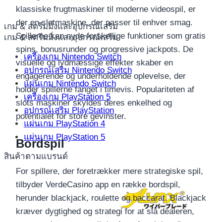
klassiske frugtmaskiner til moderne videospil, er
der en slotmaskine, der passer til enhver smag.
เกม & สตรีมมิ่งและอุปกรณ์เสริม
Spillerne kan nyde forskellige funktioner som gratis
เกม & สตรีมมิ่งและอุปกรณ์เสริม
spins, bonusrunder og progressive jackpots. De
เครื่องเกม Nintendo Switch
visuelle og lydmæssige effekter skaber en
อุปกรณ์เสริม Nintendo Switch
engagerende og underholdende oplevelse, der
แผ่นเกม Nintendo Switch
holder spillerne fanget i timevis. Populariteten af
เครื่องเกม PlayStation 5
slots maskiner skyldes deres enkelhed og
อุปกรณ์เสริม PlayStation
potentialet for store gevinster.
แผ่นเกม PlayStation 4
แผ่นเกม PlayStation 5
Bordspil
สินค้าตามแบรนด์
For spillere, der foretrækker mere strategiske spil,
tilbyder VerdeCasino app en række bordspil,
herunder blackjack, roulette og baccarat. Blackjack
kræver dygtighed og strategi for at slå dealeren,