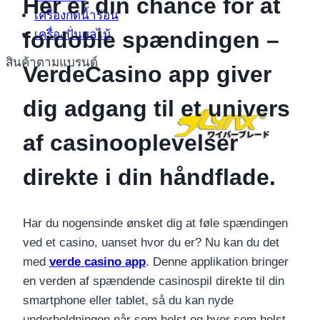
Her er din chance for at
เครื่องกดน้ำร้อน
fordoble spændingen –
เครื่องปั่นผลไม้
สินค้าตามแบรนด์
VerdeCasino app giver
dig adgang til et univers
af casinooplevelser
direkte i din håndflade.
Har du nogensinde ønsket dig at føle spændingen
ved et casino, uanset hvor du er? Nu kan du det
med
verde casino app
. Denne applikation bringer
en verden af spændende casinospil direkte til din
smartphone eller tablet, så du kan nyde
underholdningen når som helst og hvor som helst.