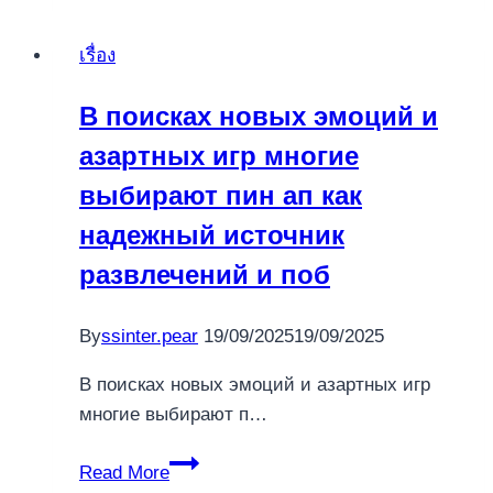
w
wirtualnej
เรื่อง
rzeczywistości
czekają
В поисках новых эмоций и
na
азартных игр многие
Ciebie
dzięki
выбирают пин ап как
betonred
надежный источник
pl,
развлечений и поб
oferując
mnós
By
ssinter.pear
19/09/2025
19/09/2025
В поисках новых эмоций и азартных игр
многие выбирают п…
В
Read More
поисках