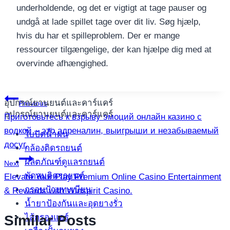
underholdende, og det er vigtigt at tage pauser og
undgå at lade spillet tage over dit liv. Søg hjælp,
hvis du har et spilleproblem. Der er mange
ressourcer tilgængelige, der kan hjælpe dig med at
overvinde afhængighed.
แนะแนว
อุปกรณ์ยานยนต์และคาร์แคร์
Previous
อุปกรณ์ยานยนต์และคาร์แคร์
Приготовьтесь к взрыву эмоций онлайн казино с
เรื่อง
водкой – это адреналин, выигрыши и незабываемый
ใบปัดน้ำฝน
досуг.
กล้องติดรถยนต์
ผลิตภัณฑ์ดูแลรถยนต์
Next
พัดลมติดรถยนต์
Elevate Your Play Premium Online Casino Entertainment
กรอบป้ายทะเบียน
& Rewards with Winspirit Casino.
น้ำยาป้องกันและอุดยางรั่ว
ไส้กรองแอร์
Similar Posts