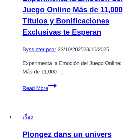
Juego Online Más de 11,000
Títulos y Bonificaciones
Exclusivas te Esperan
By
ssinter.pear
23/10/2025
23/10/2025
Experimenta la Emoción del Juego Online:
Más de 11,000 …
Experimenta
Read More
la
Emoción
del
เรื่อง
Juego
Online
Plongez dans un univers
Más