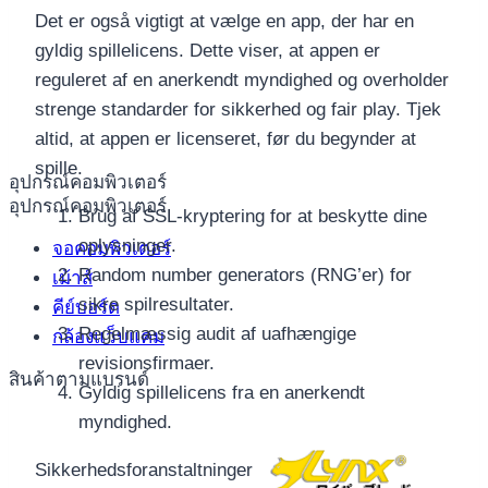
Det er også vigtigt at vælge en app, der har en
gyldig spillelicens. Dette viser, at appen er
reguleret af en anerkendt myndighed og overholder
strenge standarder for sikkerhed og fair play. Tjek
altid, at appen er licenseret, før du begynder at
spille.
อุปกรณ์คอมพิวเตอร์
อุปกรณ์คอมพิวเตอร์
Brug af SSL-kryptering for at beskytte dine
oplysninger.
จอคอมพิวเตอร์
Random number generators (RNG’er) for
เม้าส์
sikre spilresultater.
คีย์บอร์ด
Regelmæssig audit af uafhængige
กล้องแว็บแคม
revisionsfirmaer.
สินค้าตามแบรนด์
Gyldig spillelicens fra en anerkendt
myndighed.
Sikkerhedsforanstaltninger