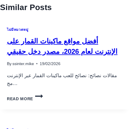
Similar Posts
ไม่มีหมวดหมู่
أفضل مواقع ماكينات القمار على
الإنترنت لعام 2026، مصدر دخل حقيقي
By
ssinter.mike
19/02/2026
مقالات نصائح: نصائح للعب ماكينات القمار عبر الإنترنت
مج…
أفضل
READ MORE
مواقع
ماكينات
القمار
على
الإنترنت