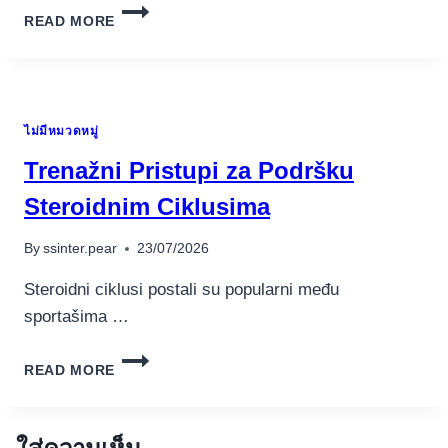
NPP
READ MORE
EURO
PHARMACIES:
¿CÓMO
TOMAR
Y
ไม่มีหมวดหมู่
RECOMENDACIONES?
Trenažni Pristupi za Podršku
Steroidnim Ciklusima
By
ssinter.pear
23/07/2026
Steroidni ciklusi postali su popularni među
sportašima …
TRENAŽNI
READ MORE
PRISTUPI
ZA
PODRŠKU
STEROIDNIM