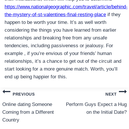
https://www.nationalgeographic.com/travel/article/behind-
the-mystery-of-st-valentines-final-resting-place
if they
happen to be worth your time. It’s as well worth
considering the things you have learned from earlier
relationships and breaking free from any unsafe
tendencies, including passiveness or jealousy. For
example , if you’re envious of your friends’ human
relationships, it’s a chance to get out of the circuit and
start looking for a more genuine match. Worth, you’ll
end up being happier for this.
แนะแนว
PREVIOUS
NEXT
เรื่อง
Online dating Someone
Perform Guys Expect a Hug
Coming from a Different
on the Initial Date?
Country