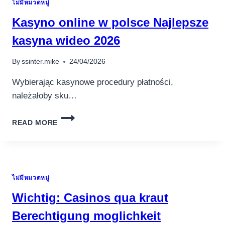
ไม่มีหมวดหมู่
لعام
2026،
Kasyno online w polsce Najlepsze
مصدر
دخل
kasyna wideo 2026
حقيقي
By
ssinter.mike
24/04/2026
Wybierając kasynowe procedury płatności,
należałoby sku…
KASYNO
READ MORE
ONLINE
W
POLSCE
NAJLEPSZE
KASYNA
ไม่มีหมวดหมู่
WIDEO
2026
Wichtig: Casinos qua kraut
Berechtigung moglichkeit