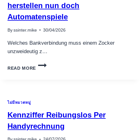
herstellen nun doch
Automatenspiele
By
ssinter.mike
30/04/2026
Welches Bankverbindung muss einem Zocker
unzweideutig z…
WICHTIG:
READ MORE
CASINOS
QUA
KRAUT
BERECHTIGUNG
MOGLICHKEIT
ไม่มีหมวดหมู่
HERSTELLEN
NUN
Kennziffer Reibungslos Per
DOCH
AUTOMATENSPIELE
Handyrechnung
By
ssinter.mike
24/07/2026