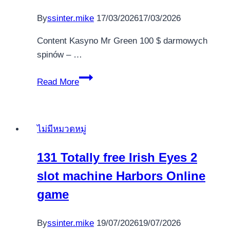
By
ssinter.mike
17/03/2026
17/03/2026
Content Kasyno Mr Green 100 $ darmowych
spinów – …
Europejskie
Read More
kasyna
przez
internet
ไม่มีหมวดหมู่
na
rzecz
131 Totally free Irish Eyes 2
rodzimych
slot machine Harbors Online
zawodników
Bonusy
game
powitalne
kasyno
By
ssinter.mike
19/07/2026
19/07/2026
Mr