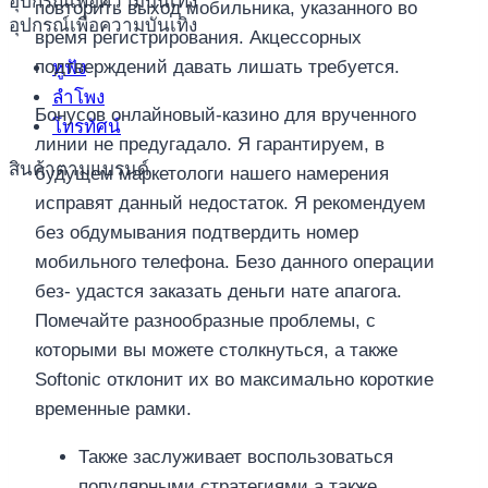
อุปกรณ์เพื่อความบันเทิง
повторить выход мобильника, указанного во
อุปกรณ์เพื่อความบันเทิง
время регистрирования. Акцессорных
подтверждений давать лишать требуется.
หูฟัง
ลำโพง
Бонусов онлайновый-казино для врученного
โทรทัศน์
линии не предугадало. Я гарантируем, в
สินค้าตามแบรนด์
будущем маркетологи нашего намерения
исправят данный недостаток. Я рекомендуем
без обдумывания подтвердить номер
мобильного телефона. Безо данного операции
без- удастся заказать деньги нате апагога.
Помечайте разнообразные проблемы, с
которыми вы можете столкнуться, а также
Softonic отклонит их во максимально короткие
временные рамки.
Также заслуживает воспользоваться
популярными стратегиями а также