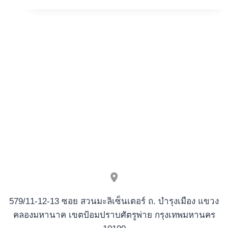
Certification
Whenever
choosing
a
safe
On-
line
casino
579/11-12-13 ซอย สวนมะลิเซ็นเตอร์ ถ. บำรุงเมือง แขวง
คลองมหานาค เขตป้อมปราบศัตรูพ่าย กรุงเทพมหานคร