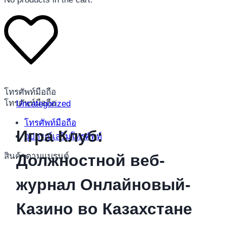
โทรศัพท์มือถือ
โทรศัพท์มือถือ
Uncategorized
โทรศัพท์มือถือ
Игра Клуб:
อุปกรณ์เสริมโทรศัพท์
สินค้าตามแบรนด์
Должностной веб-
журнал Онлайновый-
Казино во Казахстане