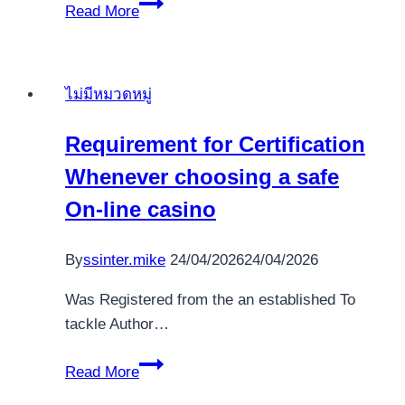
Beste
Read More
PayPal
Angeschlossen
Casinos
ไม่มีหมวดหมู่
2026
Slots
Requirement for Certification
via
Whenever choosing a safe
PayPal
zum
On-line casino
besten
geben
By
ssinter.mike
24/04/2026
24/04/2026
Was Registered from the an established To
tackle Author…
Requirement
Read More
for