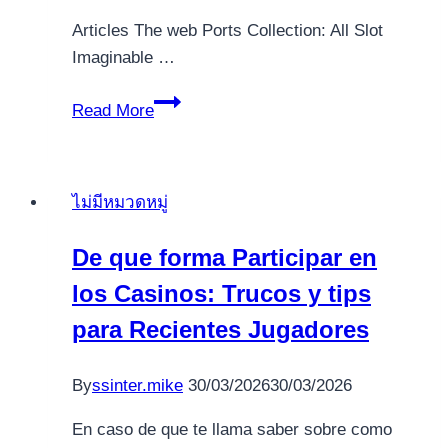
Green
Articles The web Ports Collection: All Slot
100
Imaginable …
$
131
darmowych
Read More
Totally
spinów
free
2025
Irish
ไม่มีหมวดหมู่
Eyes
2
De que forma Participar en
slot
los Casinos: Trucos y tips
machine
Harbors
para Recientes Jugadores
Online
game
By
ssinter.mike
30/03/2026
30/03/2026
En caso de que te llama saber sobre como