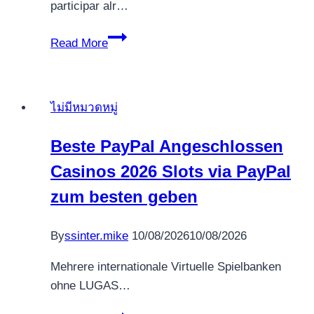
participar alr…
De
Read More
que
forma
Participar
ไม่มีหมวดหมู่
en
los
Beste PayPal Angeschlossen
Casinos:
Casinos 2026 Slots via PayPal
Trucos
y
zum besten geben
tips
para
By
ssinter.mike
10/08/2026
10/08/2026
Recientes
Jugadores
Mehrere internationale Virtuelle Spielbanken
ohne LUGAS…