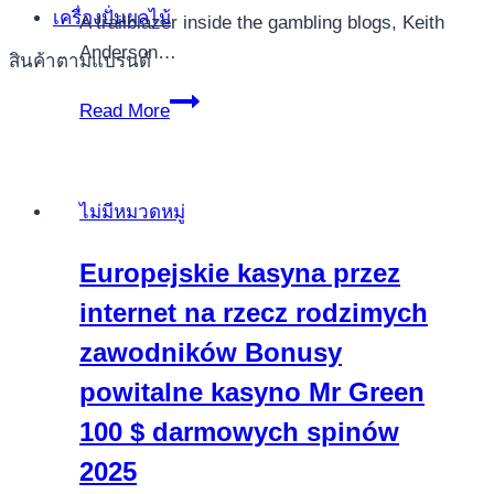
เครื่องปั่นผลไม้
A trailblazer inside the gambling blogs, Keith
Anderson…
สินค้าตามแบรนด์
freeze
Read More
games
and
you
ไม่มีหมวดหมู่
can
slot
Europejskie kasyna przez
in
internet na rzecz rodzimych
the
online
zawodników Bonusy
casino
powitalne kasyno Mr Green
100 $ darmowych spinów
2025