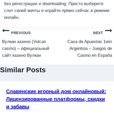
без регистрации и downloading. Просто выберите
слот своей мечты и играйте прямо сейчас в режиме
онлайн.
แนะแนว
PREVIOUS
NEXT
เรื่อง
Вулкан казино (Vulcan
Casa de Apuestas 1win
casino) – официальный
Argentina – Juegos de
сайт казино Вулкан
Casino en España
Similar Posts
Славянские игорный дом онлайновый:
Лицензированные платформы, скидки
и забавы